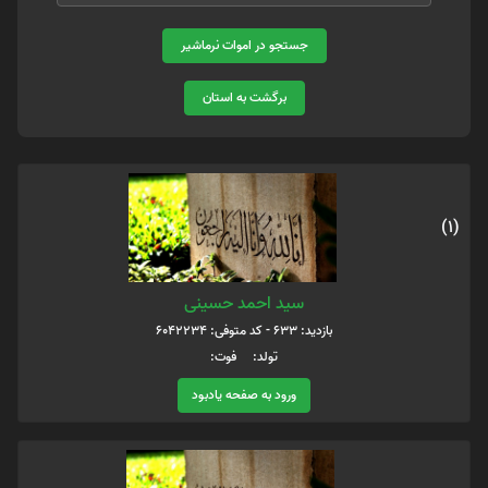
جستجو در اموات نرماشیر
برگشت به استان
(1)
سید احمد حسینی
بازدید: 633 - کد متوفی: 6042234
تولد: فوت:
ورود به صفحه یادبود