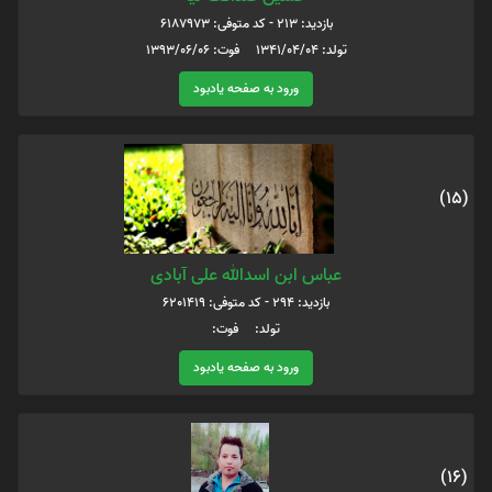
بازدید: 213 - کد متوفی: 6187973
تولد: 1341/04/04 فوت: 1393/06/06
ورود به صفحه یادبود
(15)
عباس ابن اسدالله علی آبادی
بازدید: 294 - کد متوفی: 6201419
تولد: فوت:
ورود به صفحه یادبود
(16)