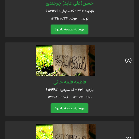
حسن(علی عابد) جرجندی
بازدید: 392 - کد متوفی: 6059606
تولد: فوت: 1399/10/24
ورود به صفحه یادبود
(8)
فاطمه قلعه خانی
بازدید: 431 - کد متوفی: 6064451
تولد: 132691 فوت: 139682
ورود به صفحه یادبود