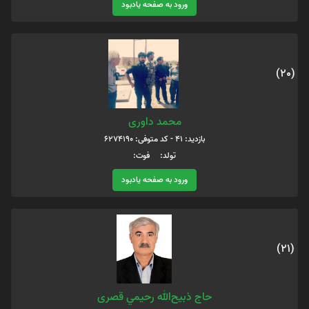
ورود به صفحه یادبود
(20)
محمد داوری
بازدید: 41 - کد متوفی: 6274190
تولد: فوت:
ورود به صفحه یادبود
(21)
حاج ذبیح‌الله رحيمي قصری