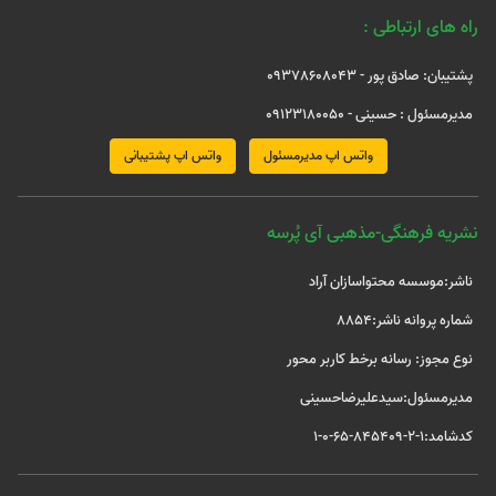
راه های ارتباطی :
پشتیبان: صادق پور - 09378608043
مدیرمسئول : حسینی - 09123180050
واتس اپ مدیرمسئول
واتس اپ پشتیبانی
نشریه فرهنگی-مذهبی آی پُرسه
ناشر:موسسه محتواسازان آراد
شماره پروانه ناشر:8854
نوع مجوز: رسانه برخط کاربر محور
مدیرمسئول:سیدعلیرضاحسینی
کدشامد:1-2-845409-65-0-1