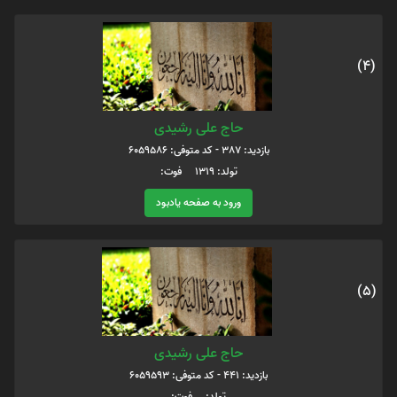
(4)
حاج علی رشیدی
بازدید: 387 - کد متوفی: 6059586
تولد: 1319 فوت:
ورود به صفحه یادبود
(5)
حاج علی رشیدی
بازدید: 441 - کد متوفی: 6059593
تولد: فوت: