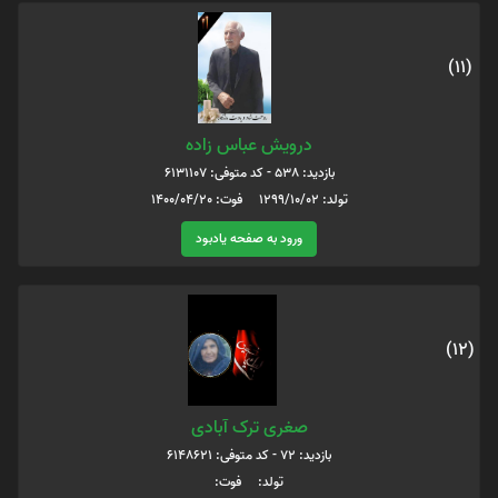
(11)
درویش عباس زاده
بازدید: 538 - کد متوفی: 6131107
تولد: 1299/10/02 فوت: 1400/04/20
ورود به صفحه یادبود
(12)
صغری ترک آبادی
بازدید: 72 - کد متوفی: 6148621
تولد: فوت: