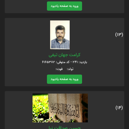
ورود به صفحه یادبود
(13)
کرامت جهان تیغی
بازدید: 241 - کد متوفی: 6165382
تولد: فوت:
ورود به صفحه یادبود
(14)
حسین صداقت نیا