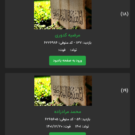
(18)
مرضیه کدوری
بازدید: 137 - کد متوفی: 6226986
تولد: فوت:
ورود به صفحه یادبود
(19)
محمد مرادزاده
بازدید: 59 - کد متوفی: 6265605
تولد: 1401 فوت: 1401/12/20