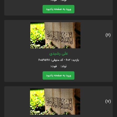
ورود به صفحه یادبود
(6)
علی رشیدی
بازدید: 602 - کد متوفی: 6059598
تولد: فوت:
ورود به صفحه یادبود
(7)