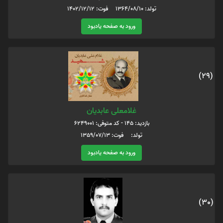
تولد: 1364/08/10 فوت: 1402/12/12
ورود به صفحه یادبود
(29)
غلامعلی عابدیان
بازدید: 145 - کد متوفی: 6249001
تولد: فوت: 1359/07/13
ورود به صفحه یادبود
(30)