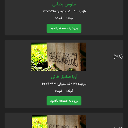
ملوس رضایی
بازدید: 41 - کد متوفی: 6274598
تولد: فوت:
ورود به صفحه یادبود
(38)
آریا صادق خانی
بازدید: 27 - کد متوفی: 6276393
تولد: فوت:
ورود به صفحه یادبود