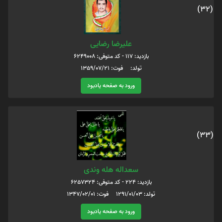
(32)
علیرضا رضایی
بازدید: 117 - کد متوفی: 6249008
تولد: فوت: 1359/07/21
ورود به صفحه یادبود
(33)
سعداله هله وندی
بازدید: 224 - کد متوفی: 6257324
تولد: 1291/01/03 فوت: 1347/02/01
ورود به صفحه یادبود