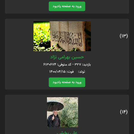
ورود به صفحه یادبود
(13)
حسین بهرامی نژاد
بازدید: 327 - کد متوفی: 6130674
تولد: فوت: 1400/04/15
ورود به صفحه یادبود
(14)
علی بخشی