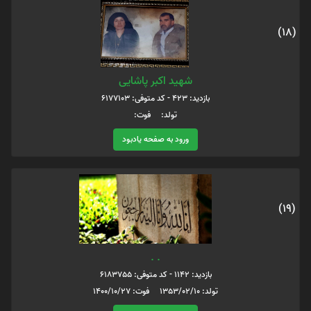
(18)
شهید اکبر پاشایی
بازدید: 423 - کد متوفی: 6177103
تولد: فوت:
ورود به صفحه یادبود
(19)
. .
بازدید: 1142 - کد متوفی: 6183755
تولد: 1353/02/10 فوت: 1400/10/27