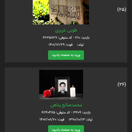
(25)
طوبی عزیزی
بازدید: 210 - کد متوفی: 6235827
تولد: فوت: 1401/12/29
ورود به صفحه یادبود
(26)
محمدصالح پناهی
بازدید: 3309 - کد متوفی: 6240475
تولد: 1370/10/13 فوت: 1402/08/20
ورود به صفحه یادبود