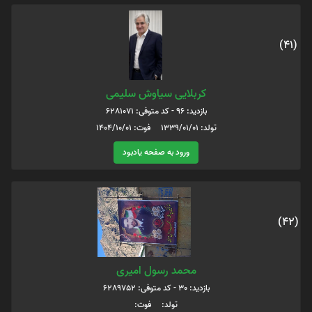
(41)
کربلایی سیاوش سلیمی
بازدید: 96 - کد متوفی: 6281071
تولد: 1339/01/01 فوت: 1404/10/01
ورود به صفحه یادبود
(42)
محمد رسول‌ امیری
بازدید: 30 - کد متوفی: 6289752
تولد: فوت: