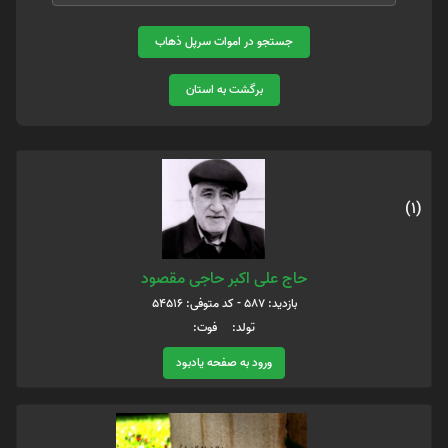
جستجو در اموات سرپل ذهاب
برگشت به استان
(1)
حاج علی اکبر حاجی مقصود
بازدید: 587 - کد متوفی: 54516
تولد: فوت:
ورود به صفحه یادبود