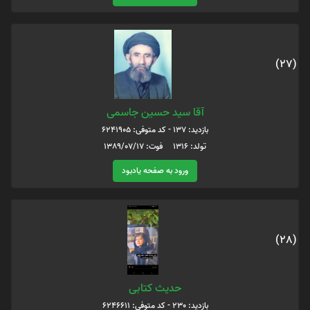
(27)
آقا سید حسین جاسمی
بازدید: 137 - کد متوفی: 6241905
تولد: 1316 فوت: 1389/07/17
ورود به صفحه یادبود
(28)
حدیث کتابی
بازدید: 230 - کد متوفی: 6246611