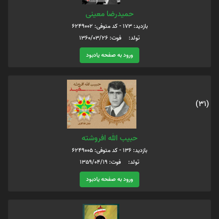
حمیدرضا معینی
بازدید: 173 - کد متوفی: 6249002
تولد: فوت: 1360/03/26
ورود به صفحه یادبود
(31)
حبیب الله افروشته
بازدید: 136 - کد متوفی: 6249005
تولد: فوت: 1359/04/19
ورود به صفحه یادبود