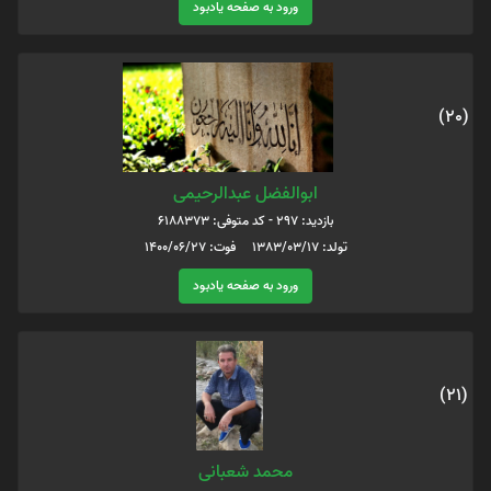
ورود به صفحه یادبود
(20)
ابوالفضل عبدالرحیمی
بازدید: 297 - کد متوفی: 6188373
تولد: 1383/03/17 فوت: 1400/06/27
ورود به صفحه یادبود
(21)
محمد شعبانی