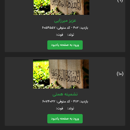
(9)
عزیز میرزایی
بازدید: 402 - کد متوفی: 6054557
تولد: فوت:
ورود به صفحه یادبود
(10)
نشمینه همتی
بازدید: 413 - کد متوفی: 6074032
تولد: فوت:
ورود به صفحه یادبود