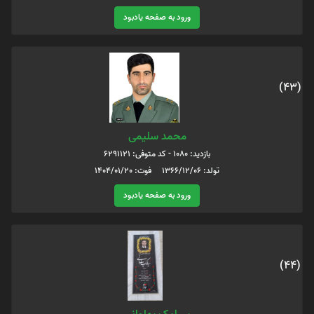
ورود به صفحه یادبود
(43)
محمد سلیمی
بازدید: 1080 - کد متوفی: 6291121
تولد: 1366/12/06 فوت: 1404/01/20
ورود به صفحه یادبود
(44)