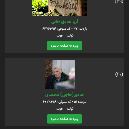
(39)
آریا صادق خانی
بازدید: 32 - کد متوفی: 6276394
تولد: فوت:
ورود به صفحه یادبود
(40)
هادی(حاجی) محمدی
بازدید: 51 - کد متوفی: 6278459
تولد: فوت:
ورود به صفحه یادبود