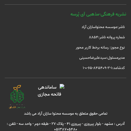
نشریه فرهنگی-مذهبی آی پُرسه
ناشر:موسسه محتواسازان آراد
شماره پروانه ناشر:8854
نوع مجوز: رسانه برخط کاربر محور
مدیرمسئول:سیدعلیرضاحسینی
کدشامد:1-2-845409-65-0-1
تمامی حقوق متعلق به موسسه محتوا سازان آراد می باشد
آدرس : مشهد - بلوار پیروزی - پیروزی 41 - پلاک 27 - طبقه دوم - واحد سه - تلفن :
05138705480