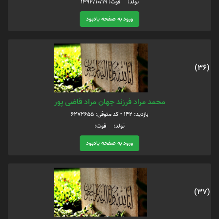
تولد: فوت: 1392/10/19
ورود به صفحه یادبود
(36)
محمد مراد فرزند جهان مراد قاضی پور
بازدید: 142 - کد متوفی: 6272655
تولد: فوت:
ورود به صفحه یادبود
(37)