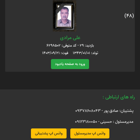
(48)
علی مرادی
بازدید: 29 - کد متوفی: 6298502
تولد: 1343/01/01 فوت: 1403/09/21
ورود به صفحه یادبود
راه های ارتباطی :
پشتیبان: صادق پور - 09378608043
مدیرمسئول : حسینی - 09123180050
واتس اپ مدیرمسئول
واتس اپ پشتیبانی