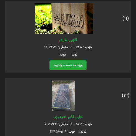
(11)
الهی یاری
بازدید: 368 - کد متوفی: 6113456
تولد: فوت:
ورود به صفحه یادبود
(12)
علی اکبر حیدری
بازدید: 563 - کد متوفی: 6119744
تولد: فوت: 1395/01/19