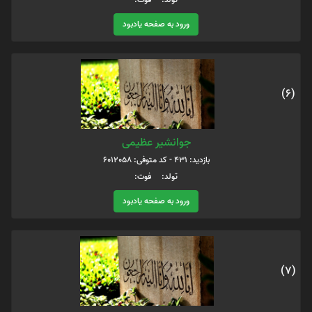
ورود به صفحه یادبود
(6)
جوانشیر عظیمی
بازدید: 431 - کد متوفی: 6012058
تولد: فوت:
ورود به صفحه یادبود
(7)