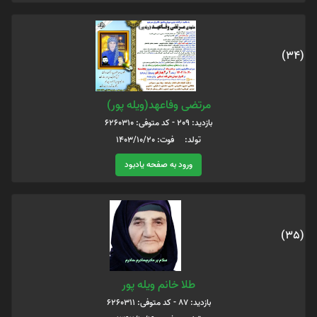
(34)
مرتضی وفاعهد(ویله پور)
بازدید: 209 - کد متوفی: 6260310
تولد: فوت: 1403/10/20
ورود به صفحه یادبود
(35)
طلا خانم ویله پور
بازدید: 87 - کد متوفی: 6260311