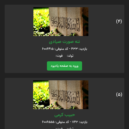
(4)
ننه صورت صیادی
بازدید: 433 - کد متوفی: 6006415
تولد: فوت:
ورود به صفحه یادبود
(5)
حبیب کرمی
بازدید: 742 - کد متوفی: 6006555
تولد: فوت: