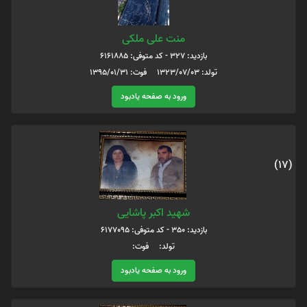
منت علی ملکی
بازدید: 327 - کد متوفی: 6161885
تولد: 1323/07/03 فوت: 1395/01/31
ورود به صفحه یادبود
(17)
شهید اکبر پاشایی
بازدید: 350 - کد متوفی: 6177095
تولد: فوت:
ورود به صفحه یادبود