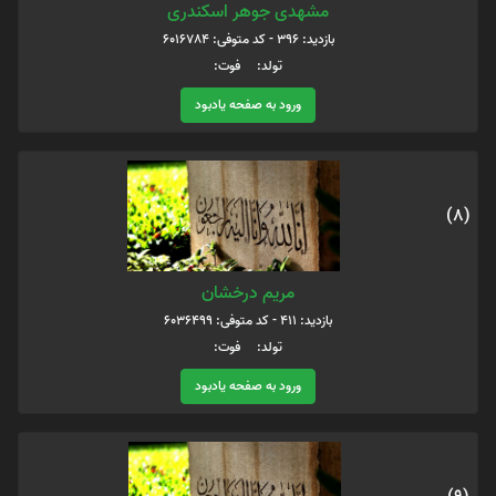
مشهدی جوهر اسکندری
بازدید: 396 - کد متوفی: 6016784
تولد: فوت:
ورود به صفحه یادبود
(8)
مریم درخشان
بازدید: 411 - کد متوفی: 6036499
تولد: فوت:
ورود به صفحه یادبود