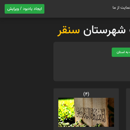
مایت از ما
ایجاد یادبود / ویرایش
ات شهرستان
سنقر
به استان
(4)