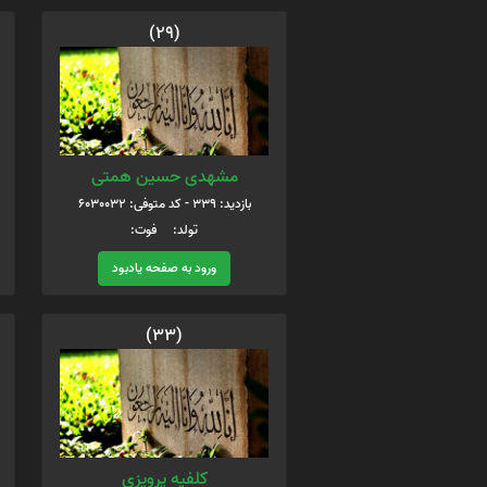
(29)
مشهدی حسین همتی
بازدید: 339 - کد متوفی: 6030032
تولد: فوت:
ورود به صفحه یادبود
(33)
کلفیه پرویزی