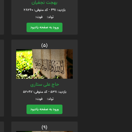
بهجت نجفیان
بازدید: 491 - کد متوفی: 28260
تولد: فوت:
ورود به صفحه یادبود
(5)
حاج علی ستاری
بازدید: 538 - کد متوفی: 52097
تولد: فوت:
ورود به صفحه یادبود
(9)