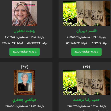
قاسم دبيريان
بهجت نجفیان
بازدید: 354 - کد متوفی: 6091583
بازدید: 365 - کد متوفی: 6092152
تولد: 1319/9/1 فوت: 1397/5/23
تولد: 01/09/1336 فوت: 17/07/1399
ورود به صفحه یادبود
ورود به صفحه یادبود
(47)
(46)
حمید رضا فرهمند
حياتعلي جعفري
بازدید: 368 - کد متوفی: 6100478
بازدید: 572 - کد متوفی: 6108820