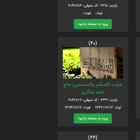
بازدید: 425 - کد متوفی: 6048813
تولد: فوت:
ورود به صفحه یادبود
(40)
حجت الاسلام والمسلمین حاج
حامد شاکری
بازدید: 339 - کد متوفی: 6066028
تولد: 1362/02/12 فوت: 1384/11/17
ورود به صفحه یادبود
(44)