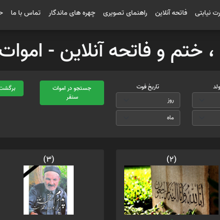
رت نیابتی
فاتحه آنلاین
راهنمای تصویری
چهره های ماندگار
تماس با ما
ح
 ، ختم و فاتحه آنلاین - امو
ولد
تاریخ فوت
جستجو در اموات
برگشت 
سنقر
(3)
(2)