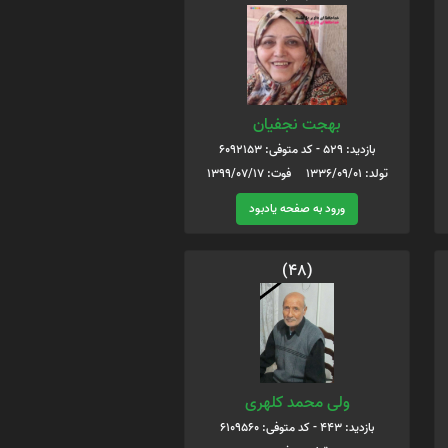
بهجت نجفیان
بازدید: 529 - کد متوفی: 6092153
تولد: 1336/09/01 فوت: 1399/07/17
ورود به صفحه یادبود
(48)
ولی محمد کلهری
بازدید: 443 - کد متوفی: 6109560