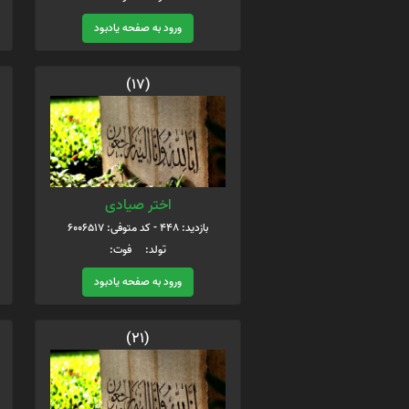
ورود به صفحه یادبود
(17)
اختر صیادی
بازدید: 448 - کد متوفی: 6006517
تولد: فوت:
ورود به صفحه یادبود
(21)