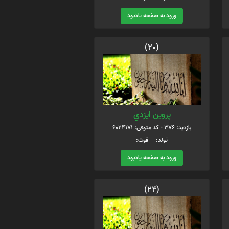
ورود به صفحه یادبود
(20)
پروين ايزدي
بازدید: 376 - کد متوفی: 6024171
تولد: فوت:
ورود به صفحه یادبود
(24)