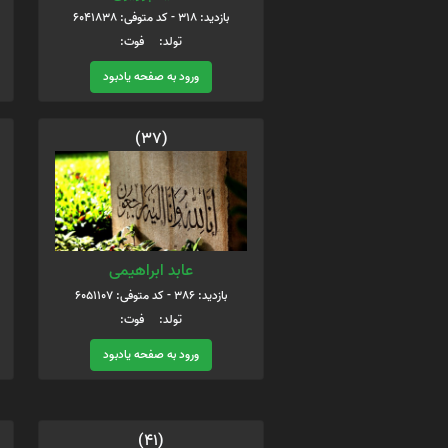
بازدید: 318 - کد متوفی: 6041838
تولد: فوت:
ورود به صفحه یادبود
(37)
عابد ابراهیمی
بازدید: 386 - کد متوفی: 6051107
تولد: فوت:
ورود به صفحه یادبود
(41)