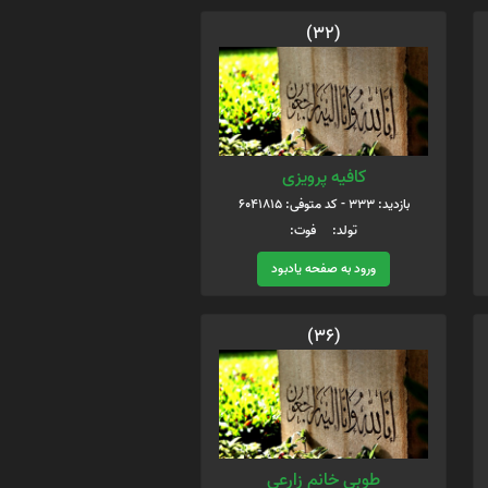
(32)
کافیه پرویزی
بازدید: 333 - کد متوفی: 6041815
تولد: فوت:
ورود به صفحه یادبود
(36)
طوبی خانم زارعی