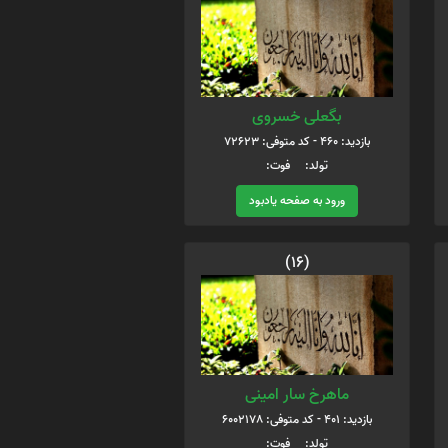
بگعلی خسروی
بازدید: 460 - کد متوفی: 72623
تولد: فوت:
ورود به صفحه یادبود
(16)
ماهرخ سار امینی
بازدید: 401 - کد متوفی: 6002178
تولد: فوت: