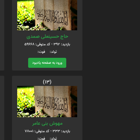
حاج حسینعلی صمدی
بازدید: 392 - کد متوفی: 59668
تولد: فوت:
ورود به صفحه یادبود
(13)
مهوش بنی عامر
بازدید: 333 - کد متوفی: 78001
تولد: فوت: