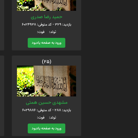
حمید رضا صدری
بازدید: 329 - کد متوفی: 6024938
تولد: فوت:
ورود به صفحه یادبود
(25)
مشهدی حسین همتی
بازدید: 288 - کد متوفی: 6029886
تولد: فوت:
ورود به صفحه یادبود