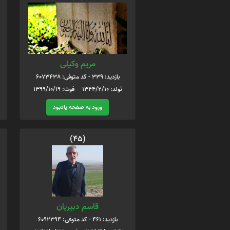
مریم وکیلی
بازدید: 339 - کد متوفی: 6073438
تولد: 1344/2/10 فوت: 1399/10/19
ورود به صفحه یادبود
(45)
قاسم دبيريان
بازدید: 461 - کد متوفی: 6092394