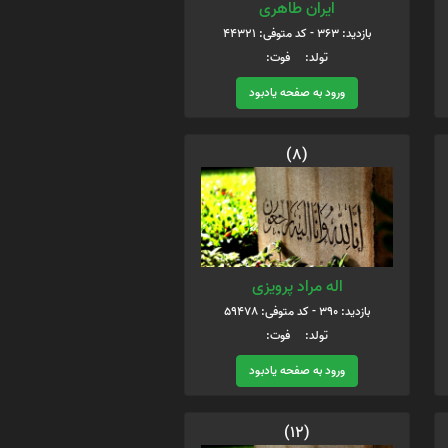
ایران طاهری
بازدید: 363 - کد متوفی: 44321
تولد: فوت:
ورود به صفحه یادبود
(8)
اله مراد پرویزی
بازدید: 390 - کد متوفی: 59478
تولد: فوت:
ورود به صفحه یادبود
(12)