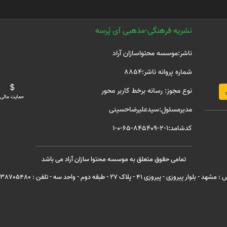
نشریه فرهنگی-مذهبی آی پُرسه
ناشر:موسسه محتواسازان آراد
شماره پروانه ناشر:8854
نوع مجوز: رسانه برخط کاربر محور
حمایت مالی
مدیرمسئول:سیدعلیرضاحسینی
کدشامد:1-2-845409-65-0-1
تمامی حقوق متعلق به موسسه محتوا سازان آراد می باشد
هد - بلوار پیروزی - پیروزی 41 - پلاک 27 - طبقه دوم - واحد سه - تلفن : 05138705480