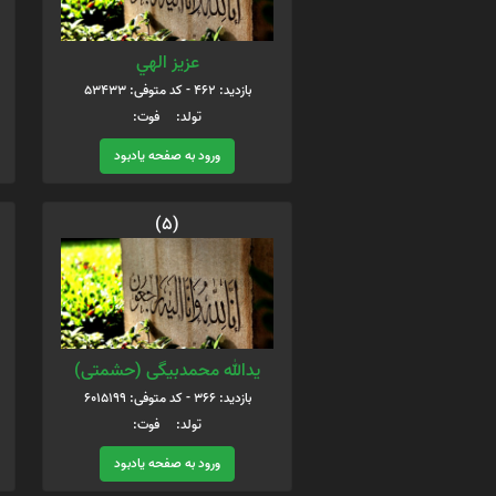
عزيز الهي
بازدید: 462 - کد متوفی: 53433
تولد: فوت:
ورود به صفحه یادبود
(5)
یدالله محمدبیگی (حشمتی)
بازدید: 366 - کد متوفی: 6015199
تولد: فوت:
ورود به صفحه یادبود