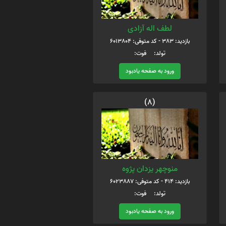
لطف اله آزادی
بازدید: 383 - کد متوفی: 6013804
تولد: فوت:
ورود به صفحه یادبود
(8)
منوچهر یزدان پژوه
بازدید: 414 - کد متوفی: 6023887
تولد: فوت:
ورود به صفحه یادبود