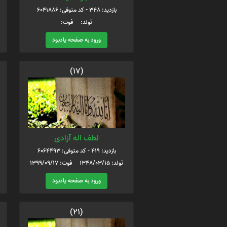
بازدید: 348 - کد متوفی: 6041886
تولد: فوت:
ورود به صفحه یادبود
(17)
لطف اله آزادی
بازدید: 419 - کد متوفی: 6064493
تولد: 1348/03/15 فوت: 1399/09/17
ورود به صفحه یادبود
(21)