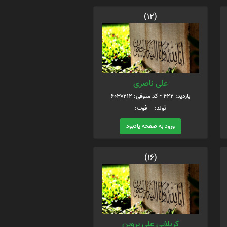
(12)
علی ناصری
بازدید: 422 - کد متوفی: 6030212
تولد: فوت:
ورود به صفحه یادبود
(16)
کربلایی علی پروین