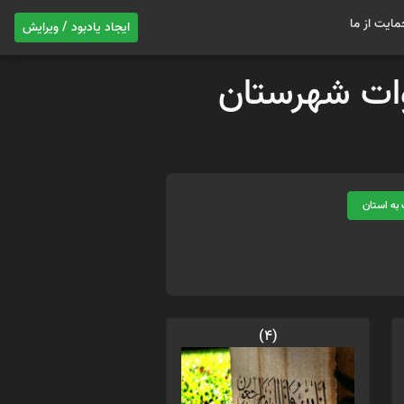
مایت از ما
ایجاد یادبود / ویرایش
موات شهرستان
به استان
(4)