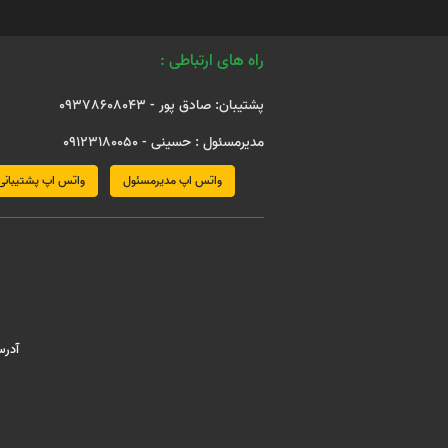
راه های ارتباطی :
پشتیبان: صادق پور - 09378608043
مدیرمسئول : حسینی - 09123180050
واتس اپ مدیرمسئول
واتس اپ پشتیبانی
آدرس : مش