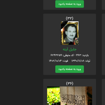
ورود به صفحه یادبود
(32)
جلیل آینه
بازدید: 463 - کد متوفی: 6243259
تولد: 1340/11/08 فوت: 1402/10/04
ورود به صفحه یادبود
(36)