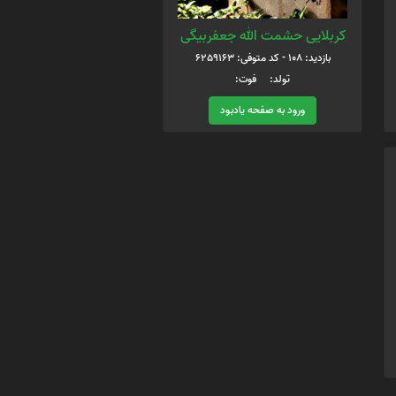
کربلایی حشمت الله جعفربیگی
بازدید: 108 - کد متوفی: 6259163
تولد: فوت:
ورود به صفحه یادبود