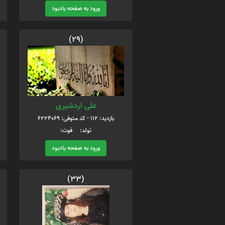
ورود به صفحه یادبود
(29)
علی اردشیری
بازدید: 112 - کد متوفی: 6224069
تولد: فوت:
ورود به صفحه یادبود
(33)