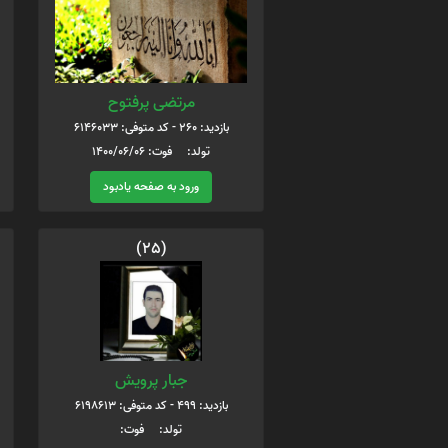
مرتضی پرفتوح
بازدید: 260 - کد متوفی: 6146033
تولد: فوت: 1400/06/06
ورود به صفحه یادبود
(25)
جبار پرویش
بازدید: 499 - کد متوفی: 6198613
تولد: فوت: