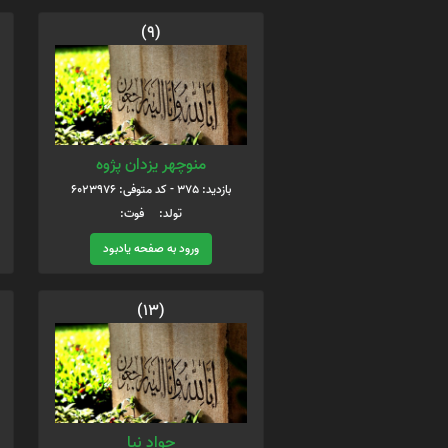
(9)
منوچهر یزدان پژوه
بازدید: 375 - کد متوفی: 6023976
تولد: فوت:
ورود به صفحه یادبود
(13)
جواد نیا