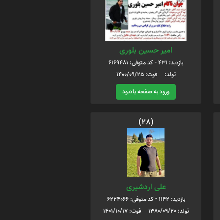
امیر حسین بلوری
بازدید: 431 - کد متوفی: 6169481
تولد: فوت: 1400/09/25
ورود به صفحه یادبود
(28)
علی اردشیری
بازدید: 1142 - کد متوفی: 6224066
تولد: 1380/09/20 فوت: 1401/10/17