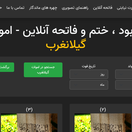
رت نیابتی
فاتحه آنلاین
راهنمای تصویری
چهره های ماندگار
تماس با ما
ح
بود ، ختم و فاتحه آنلاین - ا
گیلانغرب
ولد
تاریخ فوت
جستجو در اموات
برگشت 
گیلانغرب
(3)
(2)