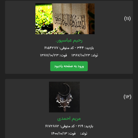
(11)
رحیم عباسپور.
بازدید: 344 - کد متوفی: 6154277
تولد: 1387/10/23 فوت: 1387/10/23
ورود به صفحه یادبود
(12)
مریم احمدی
بازدید: 219 - کد متوفی: 6172882
تولد: فوت: 1400/10/13