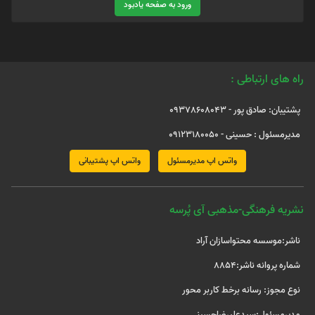
ورود به صفحه یادبود
راه های ارتباطی :
پشتیبان: صادق پور - 09378608043
مدیرمسئول : حسینی - 09123180050
واتس اپ مدیرمسئول
واتس اپ پشتیبانی
نشریه فرهنگی-مذهبی آی پُرسه
ناشر:موسسه محتواسازان آراد
شماره پروانه ناشر:8854
نوع مجوز: رسانه برخط کاربر محور
مدیرمسئول:سیدعلیرضاحسینی