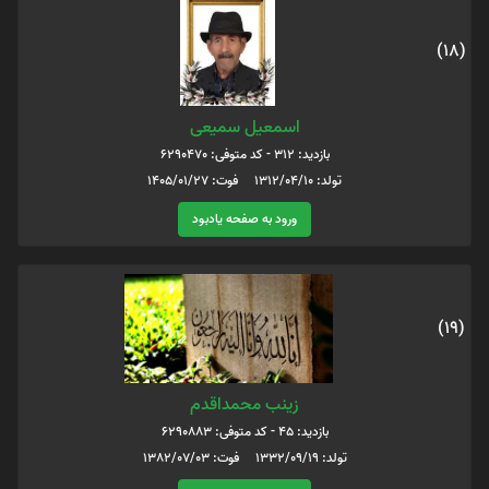
(18)
اسمعیل سمیعی
بازدید: 312 - کد متوفی: 6290470
تولد: 1312/04/10 فوت: 1405/01/27
ورود به صفحه یادبود
(19)
زینب محمداقدم
بازدید: 45 - کد متوفی: 6290883
تولد: 1332/09/19 فوت: 1382/07/03