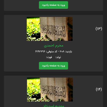
ورود به صفحه یادبود
(13)
محرم احمدی
بازدید: 208 - کد متوفی: 6192316
تولد: فوت:
ورود به صفحه یادبود
(14)
مهدیه اسدنژاد