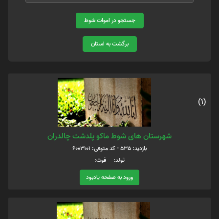
جستجو در اموات شوط
برگشت به استان
(1)
شهرستان های شوط ماکو پلدشت چالدران
بازدید: 535 - کد متوفی: 6003101
تولد: فوت:
ورود به صفحه یادبود