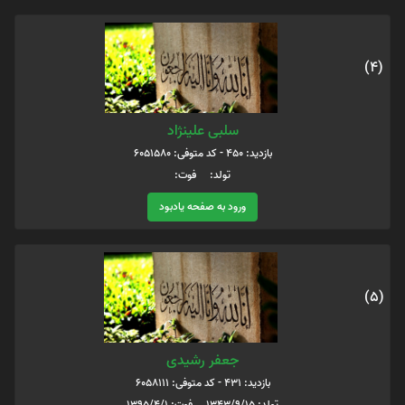
(4)
سلبی علینژاد
بازدید: 450 - کد متوفی: 6051580
تولد: فوت:
ورود به صفحه یادبود
(5)
جعفر رشیدی
بازدید: 431 - کد متوفی: 6058111
تولد: ۱۳۴۳/۹/۱۵ فوت: ۱۳۹۵/۴/۱