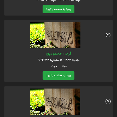
ورود به صفحه یادبود
(6)
قربان محمودپور
بازدید: 382 - کد متوفی: 6066633
تولد: فوت:
ورود به صفحه یادبود
(7)