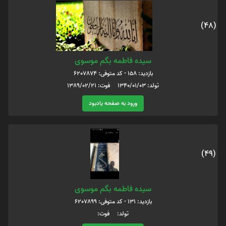
(48)
سیده فاطمه بگم موسوی
بازدید: 158 - کد متوفی: 6207874
تولد: 1340/01/03 فوت: 1389/02/21
ورود به صفحه یادبود
(49)
سیده فاطمه بگم موسوی
بازدید: 131 - کد متوفی: 6207899
تولد: فوت: