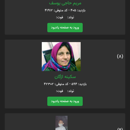
مریم حاجی یوسف
بازدید: 405 - کد متوفی: 41912
تولد: فوت:
ورود به صفحه یادبود
(8)
سکینه اژگان
بازدید: 594 - کد متوفی: 42302
تولد: فوت:
ورود به صفحه یادبود