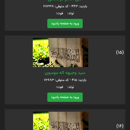
بازدید: 443 - کد متوفی: 67338
تولد: فوت:
ورود به صفحه یادبود
(15)
سید وجیهه اله موسوی
بازدید: 415 - کد متوفی: 72683
تولد: فوت:
ورود به صفحه یادبود
(16)