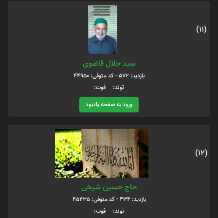
(11)
سید جلال قاضوی
بازدید: 572 - کد متوفی: 44950
تولد: فوت:
ورود به صفحه یادبود
(12)
حاج حسین شیخی
بازدید: 434 - کد متوفی: 45435
تولد: فوت: