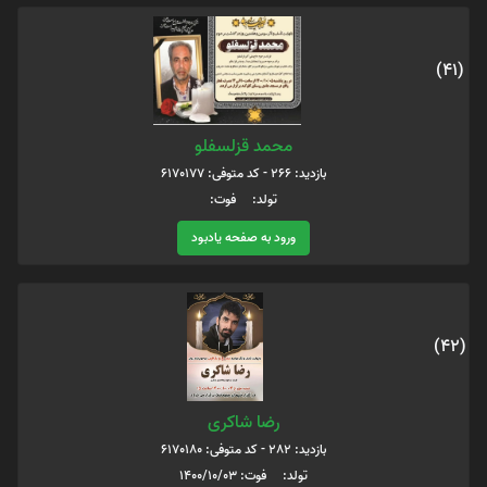
(41)
محمد قزلسفلو
بازدید: 266 - کد متوفی: 6170177
تولد: فوت:
ورود به صفحه یادبود
(42)
رضا شاکری
بازدید: 282 - کد متوفی: 6170180
تولد: فوت: 1400/10/03