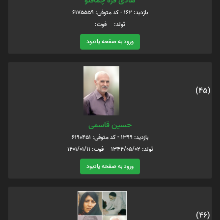
هادی قره چماقلو
بازدید: 162 - کد متوفی: 6175559
تولد: فوت:
ورود به صفحه یادبود
(45)
حسین قاسمی
بازدید: 1399 - کد متوفی: 6190451
تولد: 1344/05/02 فوت: 1401/01/11
ورود به صفحه یادبود
(46)