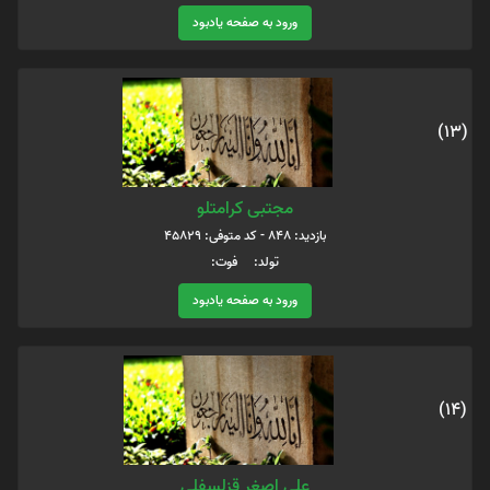
ورود به صفحه یادبود
(13)
مجتبی کرامتلو
بازدید: 848 - کد متوفی: 45829
تولد: فوت:
ورود به صفحه یادبود
(14)
علی اصغر قزلسفلی