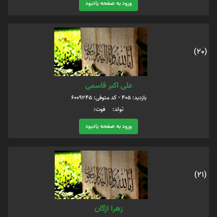
ورود به صفحه یادبود
(20)
علی اکبر قاسمی
بازدید: 405 - کد متوفی: 6009245
تولد: فوت:
ورود به صفحه یادبود
(21)
زهرا اژگان