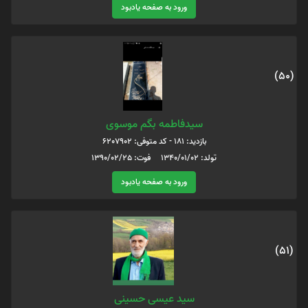
ورود به صفحه یادبود
(50)
سیدفاطمه بگم موسوی
بازدید: 181 - کد متوفی: 6207902
تولد: 1340/01/02 فوت: 1390/02/25
ورود به صفحه یادبود
(51)
سید عیسی حسینی