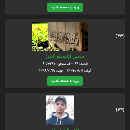
ورود به صفحه یادبود
(43)
حسین قزلسفلو (اندر)
بازدید: 164 - کد متوفی: 6173292
تولد: 1333/01/01 فوت: 1389/01/19
ورود به صفحه یادبود
(44)