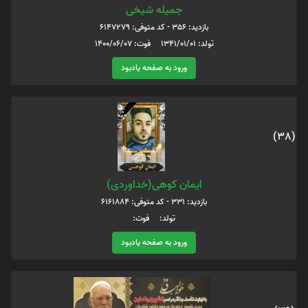
جمیله شیخی
بازدید: 356 - کد متوفی: 6147279
تولد: 1341/01/01 فوت: 1400/06/07
ورود به صفحه یادبود
(38)
ایمان کوهی(خداوردی)
بازدید: 331 - کد متوفی: 6161884
تولد: فوت:
ورود به صفحه یادبود