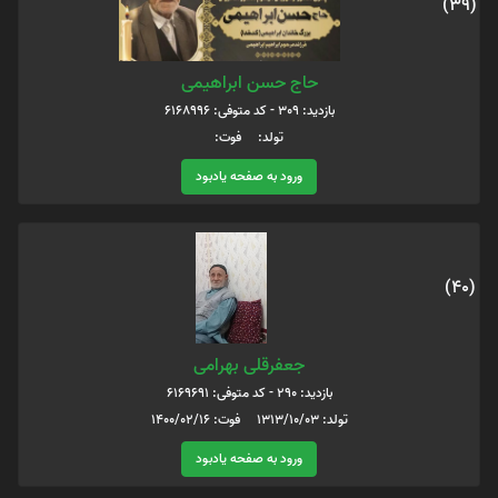
(39)
حاج حسن ابراهیمی
بازدید: 309 - کد متوفی: 6168996
تولد: فوت:
ورود به صفحه یادبود
(40)
جعفرقلی بهرامی
بازدید: 290 - کد متوفی: 6169691
تولد: 1313/10/03 فوت: 1400/02/16
ورود به صفحه یادبود