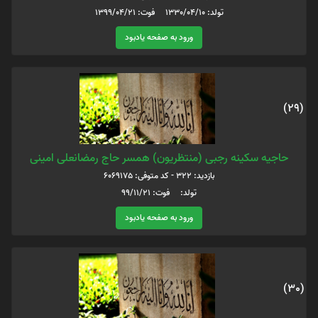
تولد: 1330/04/10 فوت: 1399/04/21
ورود به صفحه یادبود
(29)
حاجیه سکینه رجبی (منتظریون) همسر حاج رمضانعلی امینی
بازدید: 322 - کد متوفی: 6069175
تولد: فوت: ۹۹/۱۱/۲۱
ورود به صفحه یادبود
(30)