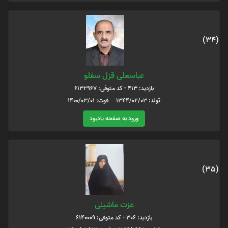
(34)
عباسعلی قزل سفلو
بازدید: 413 - کد متوفی: 6132967
تولد: 1344/02/03 فوت: 1400/03/01
ورود به صفحه یادبود
(35)
عزت ماشینی
بازدید: 306 - کد متوفی: 6140009