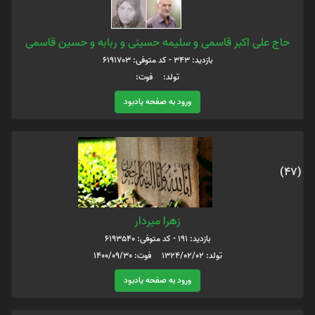
حاج علی اکبر قاسمی و سلیمه حسینی و ربابه و حسین قاسمی
بازدید: 343 - کد متوفی: 6191703
تولد: فوت:
ورود به صفحه یادبود
(47)
زهرا میردار
بازدید: 191 - کد متوفی: 6193540
تولد: 1324/02/02 فوت: 1400/09/30
ورود به صفحه یادبود