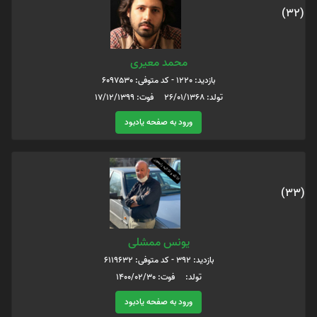
(32)
محمد معیری
بازدید: 1220 - کد متوفی: 6097530
تولد: 26/01/1368 فوت: 17/12/1399
ورود به صفحه یادبود
(33)
یونس ممشلی
بازدید: 392 - کد متوفی: 6119632
تولد: فوت: 1400/02/30
ورود به صفحه یادبود