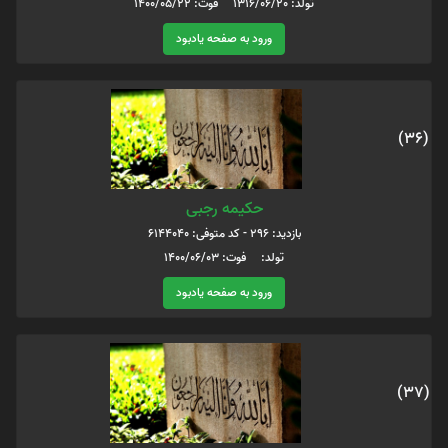
تولد: 1316/06/20 فوت: 1400/05/22
ورود به صفحه یادبود
(36)
حکیمه رجبی
بازدید: 296 - کد متوفی: 6144040
تولد: فوت: 1400/06/03
ورود به صفحه یادبود
(37)