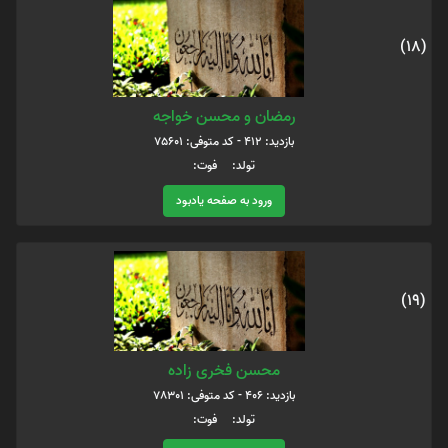
(18)
رمضان و محسن خواجه
بازدید: 412 - کد متوفی: 75601
تولد: فوت:
ورود به صفحه یادبود
(19)
محسن فخری زاده
بازدید: 406 - کد متوفی: 78301
تولد: فوت: