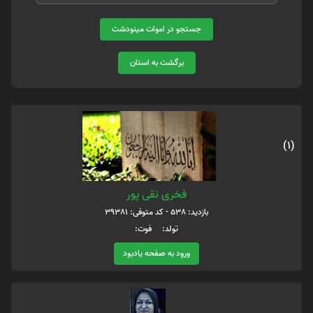
جستجو در اموات مینودشت
برگشت به استان
(1)
فخری نقی پور
بازدید: 538 - کد متوفی: 39381
تولد: فوت:
ورود به صفحه یادبود