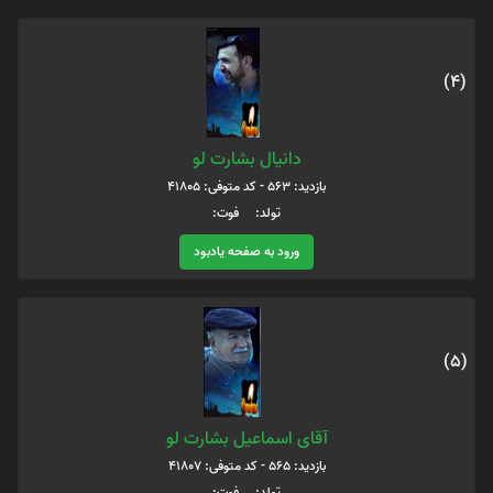
(4)
دانیال بشارت لو
بازدید: 563 - کد متوفی: 41805
تولد: فوت:
ورود به صفحه یادبود
(5)
آقای اسماعیل بشارت لو
بازدید: 565 - کد متوفی: 41807
تولد: فوت: