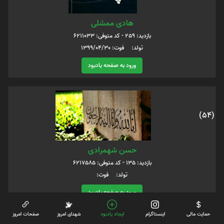
هادی ممشلی
بازدید: 259 - کد متوفی: 6211033
تولد: فوت: 1399/04/30
ورود به صفحه یادبود
(54)
حسن شهمرادی
بازدید: 135 - کد متوفی: 6217585
تولد: فوت:
ورود به صفحه یادبود
حمایت مالی
اینستاگرام
ایجاد یادبود
شهدای امروز
صفحات امروز