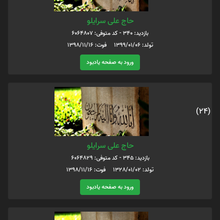
حاج علی سرایلو
بازدید: 340 - کد متوفی: 6064807
تولد: ۱۳۹۹/۰۱/۰۶ فوت: ۱۳۹۸/۱۱/۱۶
ورود به صفحه یادبود
(24)
حاج علی سرایلو
بازدید: 345 - کد متوفی: 6064829
تولد: 1328/01/02 فوت: 1398/11/16
ورود به صفحه یادبود