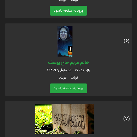
ورود به صفحه یادبود
(6)
خانم مریم حاج یوسف
بازدید: 760 - کد متوفی: 41809
تولد: فوت:
ورود به صفحه یادبود
(7)