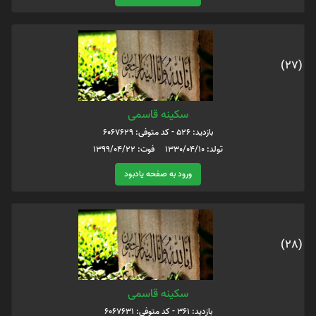
(27)
سکینه قاسمی
بازدید: 526 - کد متوفی: 6067629
تولد: 1330/۰۴/۱۰ فوت: ۱۳۹۹/۰۴/۲۲
ورود به صفحه یادبود
(28)
سکینه قاسمی
بازدید: 361 - کد متوفی: 6067631