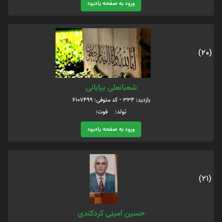
ورود به صفحه یادبود
(20)
شعبانعلی بیابانی
بازدید: 334 - کد متوفی: 6107499
تولد: فوت:
ورود به صفحه یادبود
(21)
حسین امینی کردکندی