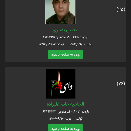
(25)
مجتبی نصیری
بازدید: 445 - کد متوفی: 6138991
تولد: 1353/09/11 فوت: 1393/06/03
ورود به صفحه یادبود
(26)
الحاجیه خانم علیزاده
بازدید: 827 - کد متوفی: 6149223
تولد: فوت: 1400/06/10
ورود به صفحه یادبود