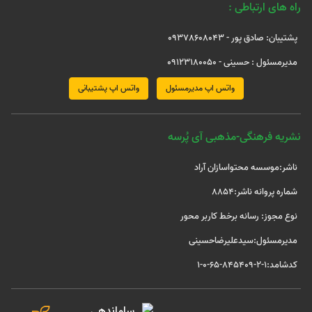
راه های ارتباطی :
پشتیبان: صادق پور - 09378608043
مدیرمسئول : حسینی - 09123180050
واتس اپ مدیرمسئول
واتس اپ پشتیبانی
نشریه فرهنگی-مذهبی آی پُرسه
ناشر:موسسه محتواسازان آراد
شماره پروانه ناشر:8854
نوع مجوز: رسانه برخط کاربر محور
مدیرمسئول:سیدعلیرضاحسینی
کدشامد:1-2-845409-65-0-1