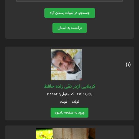
جستجو در اموات بستان آباد
برگشت به استان
(1)
کربلایی اژدر تقی زاده حافظ
بازدید: 614 - کد متوفی: 38884
تولد: فوت:
ورود به صفحه یادبود