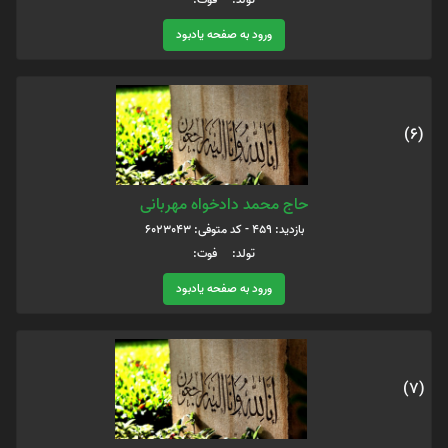
ورود به صفحه یادبود
(6)
حاج محمد دادخواه مهربانی
بازدید: 459 - کد متوفی: 6023043
تولد: فوت:
ورود به صفحه یادبود
(7)