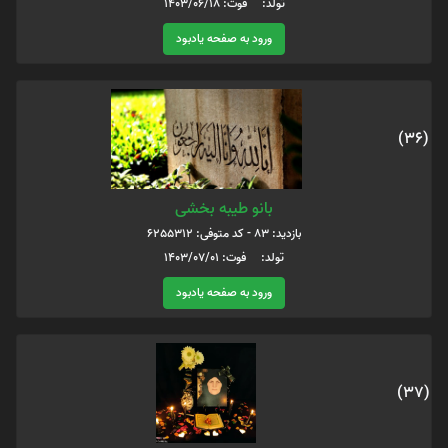
تولد: فوت: 1403/06/18
ورود به صفحه یادبود
(36)
بانو طیبه بخشی
بازدید: 83 - کد متوفی: 6255312
تولد: فوت: 1403/07/01
ورود به صفحه یادبود
(37)