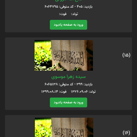
بازدید: 405 - کد متوفی: 6064795
تولد: فوت:
ورود به صفحه یادبود
(15)
سیده زهرا موسوی
بازدید: 399 - کد متوفی: 6065138
تولد: ۱۳۲۶.۰۹،۰۶ فوت: ۱۳۹۹،۰۸،۱۴
ورود به صفحه یادبود
(16)