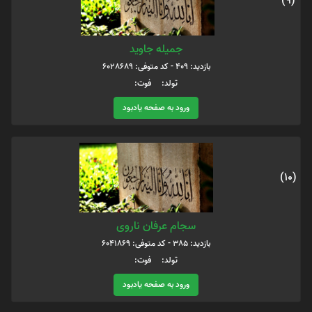
(9)
جمیله جاوید
بازدید: 409 - کد متوفی: 6028689
تولد: فوت:
ورود به صفحه یادبود
(10)
سجام عرفان ناروی
بازدید: 385 - کد متوفی: 6041869
تولد: فوت:
ورود به صفحه یادبود