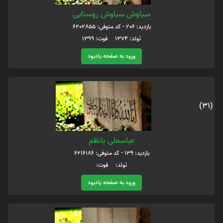
سیاوش سیاوش روستایی
بازدید: 206 - کد متوفی: 6202855
تولد: 1374 فوت: 1399
ورود به صفحه یادبود
(31)
عباسعلی بانظم
بازدید: 139 - کد متوفی: 6216186
تولد: فوت:
ورود به صفحه یادبود