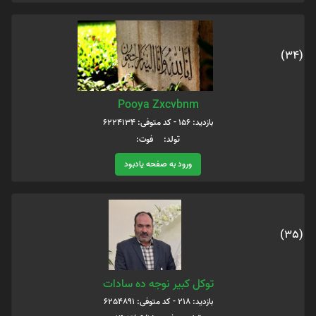
(34)
Pooya Zxcvbnm
بازدید: 156 - کد متوفی: 6224134
تولد: فوت:
ورود به صفحه یادبود
(35)
توکل کبیر نوجه ده سادات
بازدید: 218 - کد متوفی: 6254891