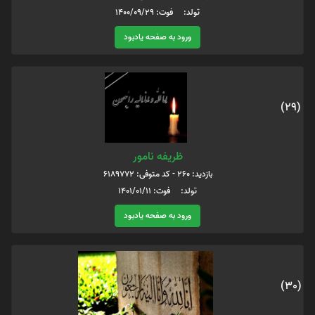
تولد: فوت: 1400/09/29
ورود به صفحه یادبود
(29)
ظریفه نامور
بازدید: 260 - کد متوفی: 6189772
تولد: فوت: 1401/01/11
ورود به صفحه یادبود
(30)