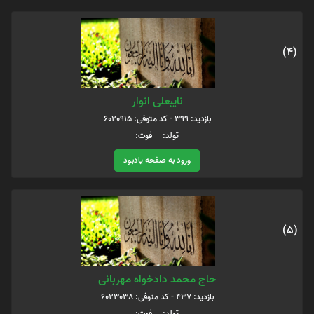
(4)
نایبعلی انوار
بازدید: 399 - کد متوفی: 6020915
تولد: فوت:
ورود به صفحه یادبود
(5)
حاج محمد دادخواه مهربانی
بازدید: 437 - کد متوفی: 6023038
تولد: فوت: