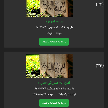
(32)
سریه امروزی
بازدید: 189 - کد متوفی: 6221974
تولد: فوت:
ورود به صفحه یادبود
(33)
امن اله میرزائی ساران
بازدید: 245 - کد متوفی: 6223274
تولد: 1306/08/11 فوت: 1390/07/26
ورود به صفحه یادبود