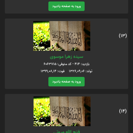
ورود به صفحه یادبود
(13)
سیده زهرا موسوی
بازدید: 414 - کد متوفی: 6063715
تولد: 1326,09,06 فوت: 1399,08,14
ورود به صفحه یادبود
(14)
فتح الله مروتی