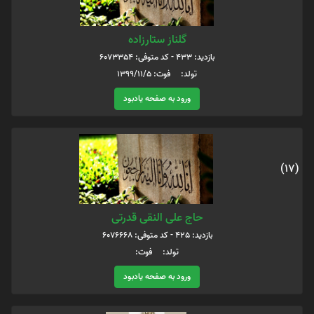
گلناز ستارزاده
بازدید: 433 - کد متوفی: 6073354
تولد: فوت: 1399/11/5
ورود به صفحه یادبود
(17)
حاج علی النقی قدرتی
بازدید: 425 - کد متوفی: 6076668
تولد: فوت:
ورود به صفحه یادبود