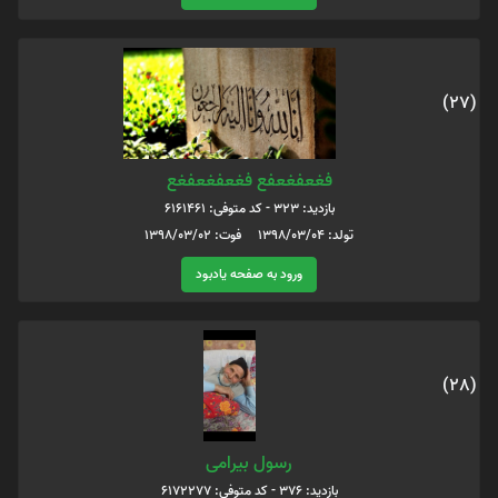
(27)
فغعفغعفع فغعفغعفغع
بازدید: 323 - کد متوفی: 6161461
تولد: 1398/03/04 فوت: 1398/03/02
ورود به صفحه یادبود
(28)
رسول بیرامی
بازدید: 376 - کد متوفی: 6172277