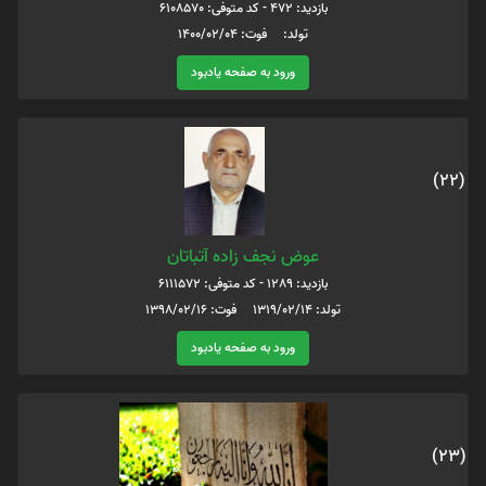
بازدید: 472 - کد متوفی: 6108570
تولد: فوت: 1400/02/04
ورود به صفحه یادبود
(22)
عوض نجف زاده آتباتان
بازدید: 1289 - کد متوفی: 6111572
تولد: 1319/02/14 فوت: 1398/02/16
ورود به صفحه یادبود
(23)