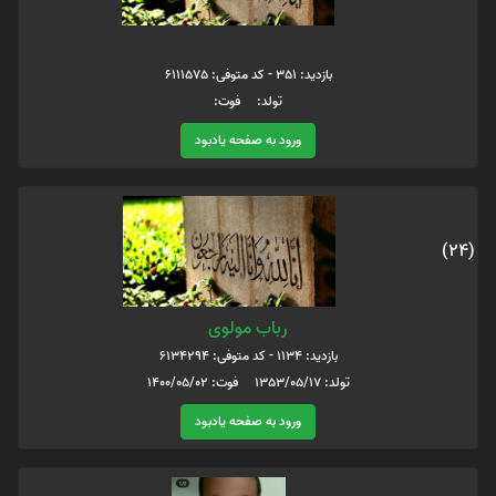
بازدید: 351 - کد متوفی: 6111575
تولد: فوت:
ورود به صفحه یادبود
(24)
رباب مولوی
بازدید: 1134 - کد متوفی: 6134294
تولد: 1353/05/17 فوت: 1400/05/02
ورود به صفحه یادبود