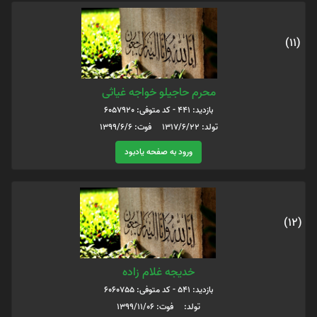
(11)
محرم حاجیلو خواجه غیاثی
بازدید: 441 - کد متوفی: 6057920
تولد: 1317/6/22 فوت: 1399/6/6
ورود به صفحه یادبود
(12)
خدیجه غلام زاده
بازدید: 541 - کد متوفی: 6060755
تولد: فوت: 1399/11/06