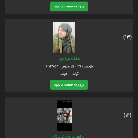
ورود به صفحه یادبود
(13)
ملک مرادي
بازدید: 361 - کد متوفی: 6114754
تولد: فوت:
ورود به صفحه یادبود
(14)
ابراهیم خوشنمک