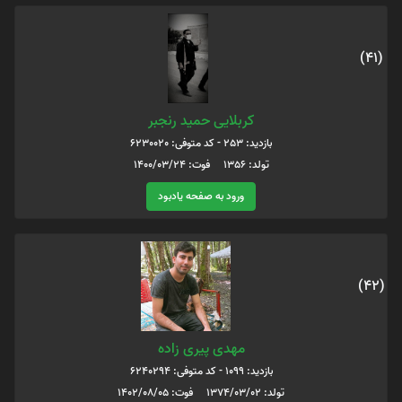
(41)
کربلایی حمید رنجبر
بازدید: 253 - کد متوفی: 6230020
تولد: 1356 فوت: 1400/03/24
ورود به صفحه یادبود
(42)
مهدی پیری زاده
بازدید: 1099 - کد متوفی: 6240294
تولد: 1374/03/02 فوت: 1402/08/05