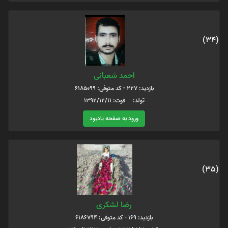
(34)
احمد شعبانی
بازدید: 227 - کد متوفی: 6185099
تولد: فوت: 1392/12/11
ورود به صفحه یادبود
(35)
رضا لشکری
بازدید: 169 - کد متوفی: 6186794