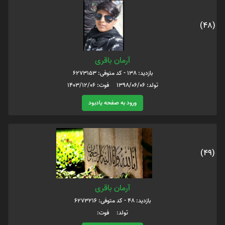
(48)
آرمان باقری
بازدید: 138 - کد متوفی: 6273153
تولد: 1398/06/06 فوت: 1403/12/06
ورود به صفحه یادبود
(49)
آرمان باقری
بازدید: 48 - کد متوفی: 6273216
تولد: فوت: