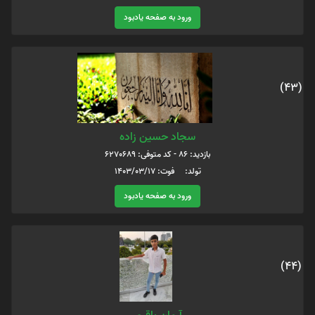
ورود به صفحه یادبود
(43)
سجاد حسین زاده
بازدید: 86 - کد متوفی: 6270689
تولد: فوت: 1403/03/17
ورود به صفحه یادبود
(44)