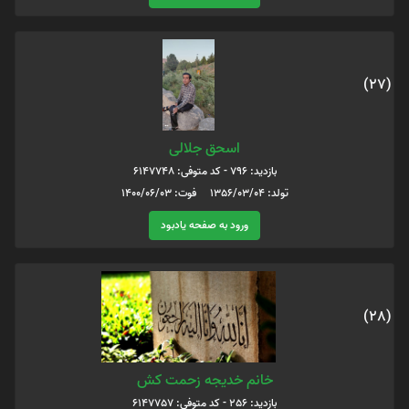
(27)
اسحق جلالی
بازدید: 796 - کد متوفی: 6147748
تولد: 1356/03/04 فوت: 1400/06/03
ورود به صفحه یادبود
(28)
خانم خدیجه زحمت کش
بازدید: 256 - کد متوفی: 6147757