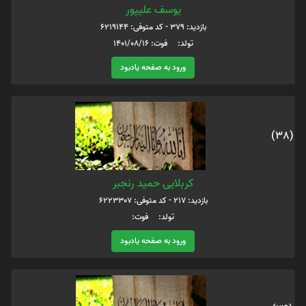
یوسف علیپور
بازدید: 379 - کد متوفی: 6219144
تولد: فوت: 1401/08/16
ورود به صفحه یادبود
(38)
کربلایی حمید رنجبر
بازدید: 217 - کد متوفی: 6223307
تولد: فوت:
ورود به صفحه یادبود