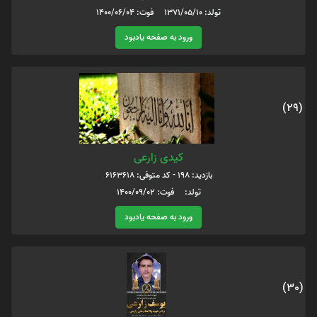
تولد: 1371/05/10 فوت: 1400/06/04
ورود به صفحه یادبود
(29)
کیدی زارعی
بازدید: 198 - کد متوفی: 6163618
تولد: فوت: 1400/09/02
ورود به صفحه یادبود
(30)