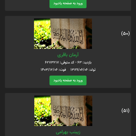
ورود به صفحه یادبود
(50)
آرمان باقری
بازدید: 63 - کد متوفی: 6273217
تولد: 1389/06/06 فوت: 1403/12/06
ورود به صفحه یادبود
(51)
زیبنب بهرامی