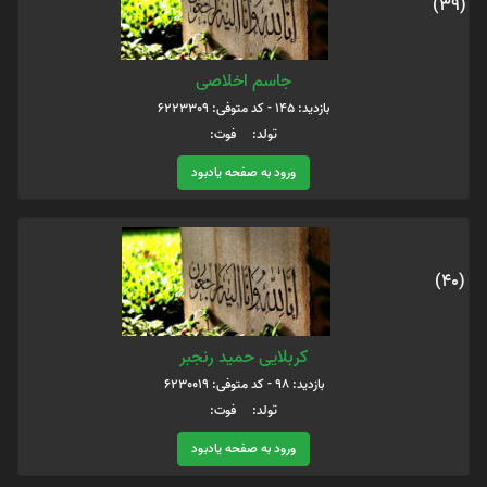
(39)
جاسم اخلاصی
بازدید: 145 - کد متوفی: 6223309
تولد: فوت:
ورود به صفحه یادبود
(40)
کربلایی حمید رنجبر
بازدید: 98 - کد متوفی: 6230019
تولد: فوت:
ورود به صفحه یادبود