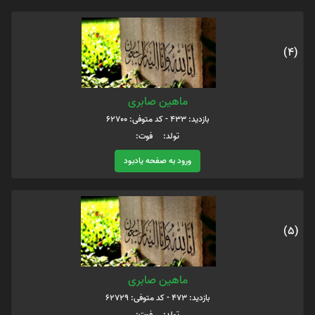
(4)
ماهین صابری
بازدید: 433 - کد متوفی: 62700
تولد: فوت:
ورود به صفحه یادبود
(5)
ماهین صابری
بازدید: 473 - کد متوفی: 62729
تولد: فوت: