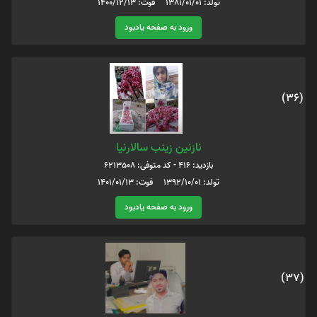
تولد: 1381/01/01 فوت: 1400/12/13
ورود به صفحه یادبود
(36)
نازنين زينب سالارنيا
بازدید: 416 - کد متوفی: 6213508
تولد: 1392/10/01 فوت: 1401/01/13
ورود به صفحه یادبود
(37)