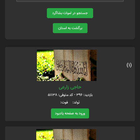
جستجو در اموات بشاگرد
برگشت به استان
(1)
حاجی زارعی
بازدید: 396 - کد متوفی: 51138
تولد: فوت:
ورود به صفحه یادبود