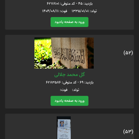
بازدید: 45 - کد متوفی: 6278101
تولد: 1335/01/01 فوت: 1404/08/11
ورود به صفحه یادبود
(52)
گل محمد جلالی
بازدید: 69 - کد متوفی: 6283586
تولد: فوت:
ورود به صفحه یادبود
(53)