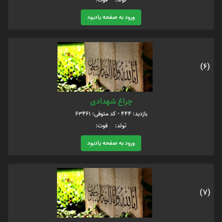
ورود به صفحه یادبود
(6)
چراغ شهدادی
بازدید: 444 - کد متوفی: 63461
تولد: فوت:
ورود به صفحه یادبود
(7)