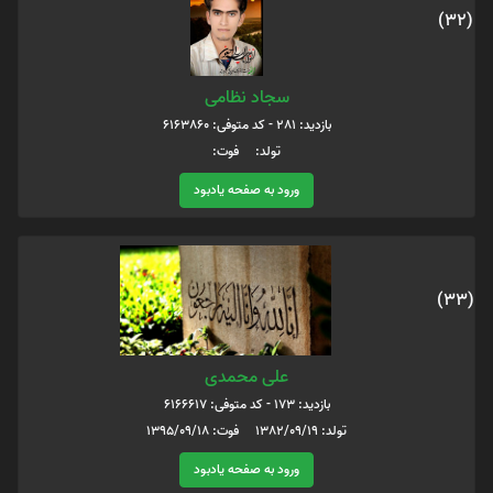
(32)
سجاد نظامی
بازدید: 281 - کد متوفی: 6163860
تولد: فوت:
ورود به صفحه یادبود
(33)
علی محمدی
بازدید: 173 - کد متوفی: 6166617
تولد: 1382/09/19 فوت: 1395/09/18
ورود به صفحه یادبود