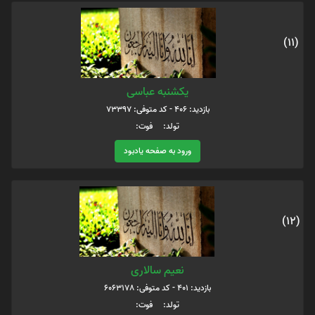
(11)
یکشنبه عباسی
بازدید: 406 - کد متوفی: 73397
تولد: فوت:
ورود به صفحه یادبود
(12)
نعیم سالاری
بازدید: 401 - کد متوفی: 6063178
تولد: فوت: