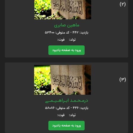
(2)
ماهین صابری
بازدید: 442 - کد متوفی: 53400
تولد: فوت:
ورود به صفحه یادبود
(3)
درمــحــمــد ابـــراهـــیـــمـــے
بازدید: 446 - کد متوفی: 58086
تولد: فوت:
ورود به صفحه یادبود