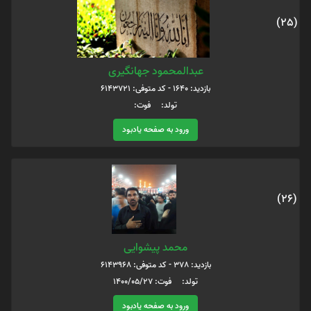
(25)
عبدالمحمود جهانگیری
بازدید: 1640 - کد متوفی: 6143721
تولد: فوت:
ورود به صفحه یادبود
(26)
محمد پیشوایی
بازدید: 378 - کد متوفی: 6143968
تولد: فوت: 1400/05/27
ورود به صفحه یادبود