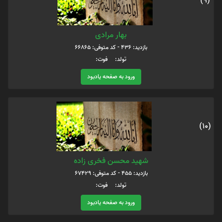
(9)
بهار مرادی
بازدید: 436 - کد متوفی: 66865
تولد: فوت:
ورود به صفحه یادبود
(10)
شهید محسن فخری زاده
بازدید: 455 - کد متوفی: 67429
تولد: فوت:
ورود به صفحه یادبود