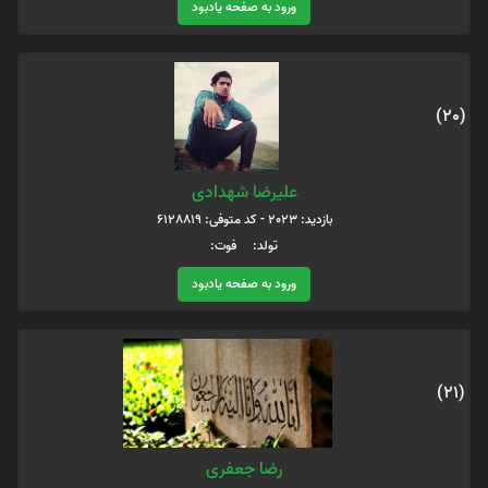
ورود به صفحه یادبود
(20)
علیرضا شهدادی
بازدید: 2023 - کد متوفی: 6128819
تولد: فوت:
ورود به صفحه یادبود
(21)
رضا جعفری