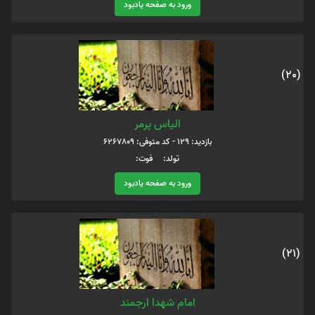
ورود به صفحه یادبود
(20)
الیاس پرمر
بازدید: 129 - کد متوفی: 6267809
تولد: فوت:
ورود به صفحه یادبود
(21)
امام شهدا ارجمند