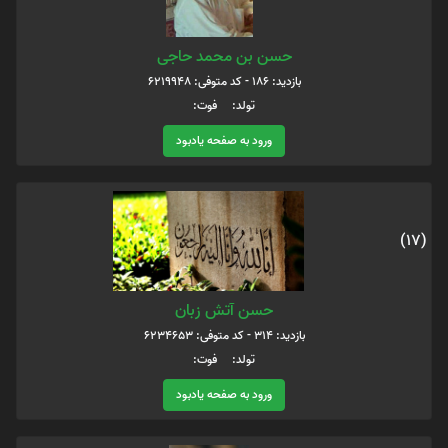
حسن بن محمد حاجی
بازدید: 186 - کد متوفی: 6219948
تولد: فوت:
ورود به صفحه یادبود
(17)
حسن آتش زبان
بازدید: 314 - کد متوفی: 6234653
تولد: فوت:
ورود به صفحه یادبود