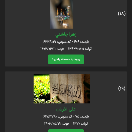
(18)
زهرا چاشتي
بازدید: 406 - کد متوفی: 6238141
تولد: 1363/01/01 فوت: 1402/06/11
ورود به صفحه یادبود
(19)
علی آذریان
بازدید: 75 - کد متوفی: 6253780
تولد: 1370 فوت: 1403/05/19