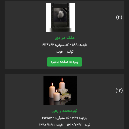
(11)
ملک مرادی
بازدید: 598 - کد متوفی: 6114762
تولد: فوت:
ورود به صفحه یادبود
(12)
نورمحمد زارعی
بازدید: 349 - کد متوفی: 6121532
تولد: 1312/03/01 فوت: 1382/10/01