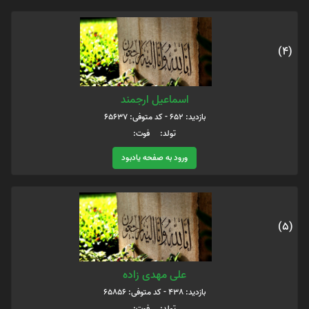
(4)
اسماعیل ارجمند
بازدید: 652 - کد متوفی: 65637
تولد: فوت:
ورود به صفحه یادبود
(5)
علی مهدی زاده
بازدید: 438 - کد متوفی: 65856
تولد: فوت: