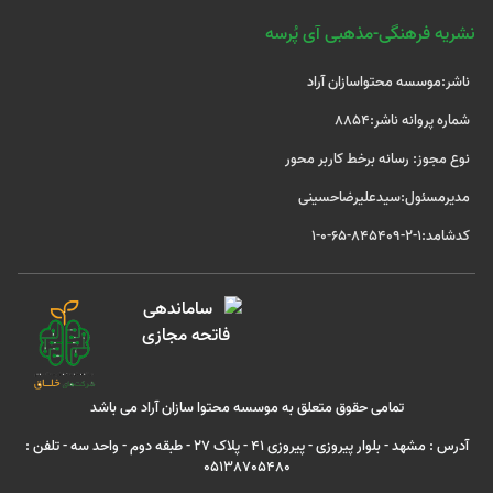
نشریه فرهنگی-مذهبی آی پُرسه
ناشر:موسسه محتواسازان آراد
شماره پروانه ناشر:8854
نوع مجوز: رسانه برخط کاربر محور
مدیرمسئول:سیدعلیرضاحسینی
کدشامد:1-2-845409-65-0-1
تمامی حقوق متعلق به موسسه محتوا سازان آراد می باشد
آدرس : مشهد - بلوار پیروزی - پیروزی 41 - پلاک 27 - طبقه دوم - واحد سه - تلفن :
05138705480