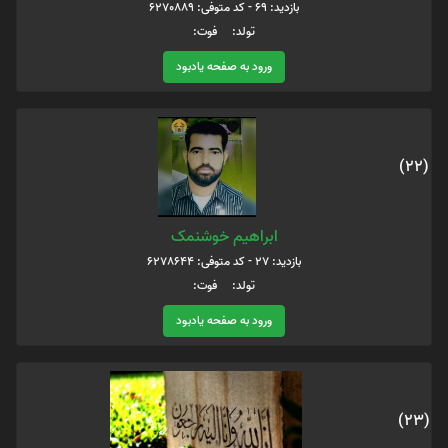
بازدید: 69 - کد متوفی: 6270889
تولد: فوت:
ورود به صفحه یادبود
(22)
ابراهیم خوشنمک
بازدید: 27 - کد متوفی: 6278644
تولد: فوت:
ورود به صفحه یادبود
(23)