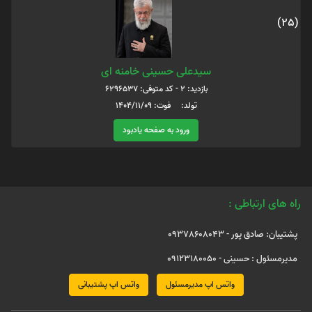
(25)
سیدعلی حسینی خامنه ای
بازدید: 2 - کد متوفی: 6296537
تولد: فوت: 1404/11/09
ورود به صفحه یادبود
راه های ارتباطی :
پشتیبان: صادق پور - 09378608043
مدیرمسئول : حسینی - 09123180050
واتس اپ مدیرمسئول
واتس اپ پشتیبانی