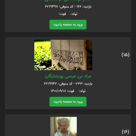
بازدید: 162 - کد متوفی: 6219497
تولد: فوت:
ورود به صفحه یادبود
(15)
مراد بن عیسی پورشایگان
بازدید: 233 - کد متوفی: 6219942
تولد: فوت: 1401/09/01
ورود به صفحه یادبود
(16)