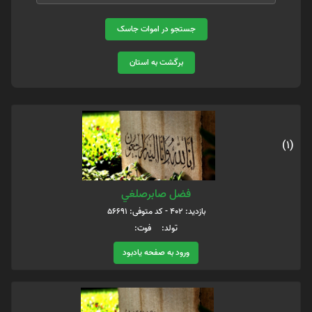
جستجو در اموات جاسک
برگشت به استان
(1)
فضل صابرصلغي
بازدید: 402 - کد متوفی: 56691
تولد: فوت:
ورود به صفحه یادبود