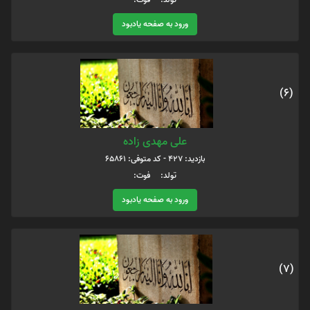
ورود به صفحه یادبود
(6)
علی مهدی زاده
بازدید: 427 - کد متوفی: 65861
تولد: فوت:
ورود به صفحه یادبود
(7)