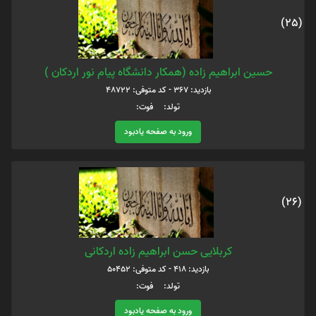
(25)
حسین ابراهیم زاده (همکار دانشگاه پیام نور اردکان )
بازدید: 367 - کد متوفی: 48722
تولد: فوت:
ورود به صفحه یادبود
(26)
کربلایی حسن ابراهیم زاده اردکانی
بازدید: 418 - کد متوفی: 50452
تولد: فوت:
ورود به صفحه یادبود