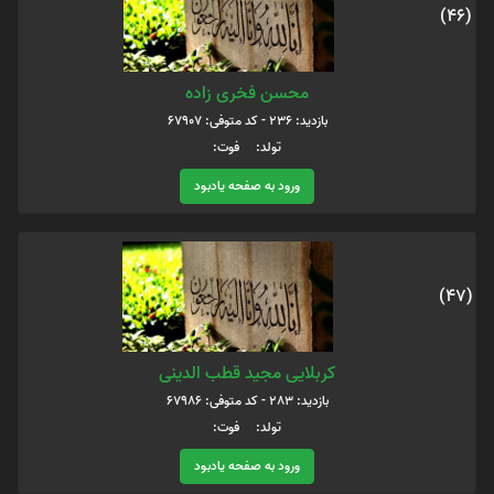
(46)
محسن فخری زاده
بازدید: 236 - کد متوفی: 67907
تولد: فوت:
ورود به صفحه یادبود
(47)
کربلایی مجید قطب الدینی
بازدید: 283 - کد متوفی: 67986
تولد: فوت:
ورود به صفحه یادبود