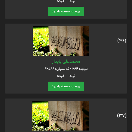
تولد: فوت:
ورود به صفحه یادبود
(36)
محمدعلی پایدار
بازدید: 264 - کد متوفی: 62586
تولد: فوت:
ورود به صفحه یادبود
(37)