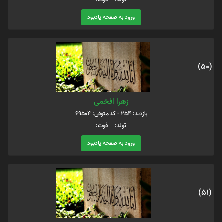
ورود به صفحه یادبود
(50)
زهرا افخمی
بازدید: 254 - کد متوفی: 69504
تولد: فوت:
ورود به صفحه یادبود
(51)