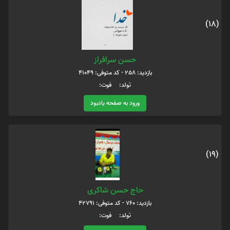
(18)
حسن سرافراز
بازدید: 258 - کد متوفی: 41049
تولد: فوت:
ورود به صفحه یادبود
(19)
حاج حسن شاکری
بازدید: 760 - کد متوفی: 42791
تولد: فوت: