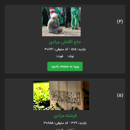
(4)
حاج آقاعلی مرادی
بازدید: 515 - کد متوفی: 30841
تولد: فوت:
ورود به صفحه یادبود
(5)
فرشته مرادی
بازدید: 379 - کد متوفی: 30855
تولد: فوت: