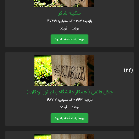
سکینه شاکر
بازدید: 307 - کد متوفی: 47419
تولد: فوت:
ورود به صفحه یادبود
(24)
جلال قانعی ( همکار دانشگاه پیام نور اردکان )
بازدید: 443 - کد متوفی: 48717
تولد: فوت:
ورود به صفحه یادبود