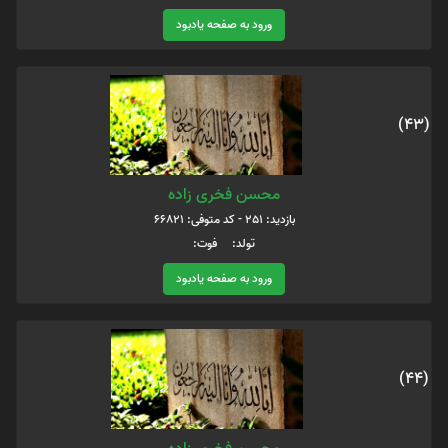
ورود به صفحه یادبود
(43)
محسن فخری زاده
بازدید: 251 - کد متوفی: 66821
تولد: فوت:
ورود به صفحه یادبود
(44)