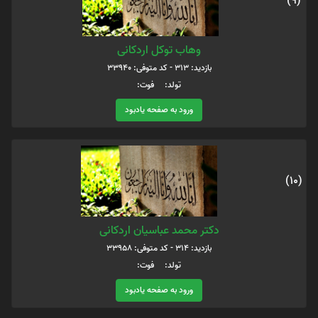
(9)
وهاب توکل اردکانی
بازدید: 313 - کد متوفی: 33940
تولد: فوت:
ورود به صفحه یادبود
(10)
دکتر محمد عباسیان اردکانی
بازدید: 314 - کد متوفی: 33958
تولد: فوت:
ورود به صفحه یادبود