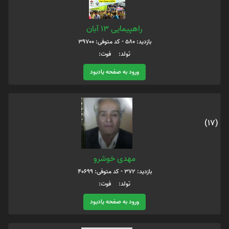
راهپیمایی 13 آبان
بازدید: 580 - کد متوفی: 39700
تولد: فوت:
ورود به صفحه یادبود
(17)
مهدی خوشرو
بازدید: 372 - کد متوفی: 40699
تولد: فوت:
ورود به صفحه یادبود