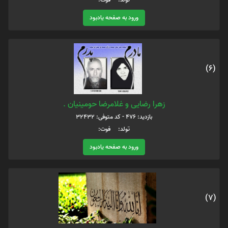
ورود به صفحه یادبود
(6)
زهرا رضایی و غلامرضا حومینیان .
بازدید: 476 - کد متوفی: 32432
تولد: فوت:
ورود به صفحه یادبود
(7)