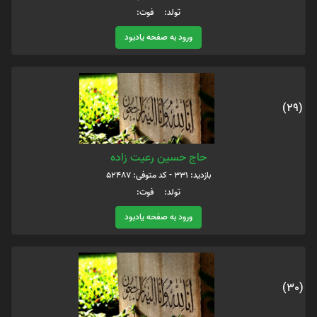
تولد: فوت:
ورود به صفحه یادبود
(29)
حاج حسین رعیت زاده
بازدید: 331 - کد متوفی: 52487
تولد: فوت:
ورود به صفحه یادبود
(30)