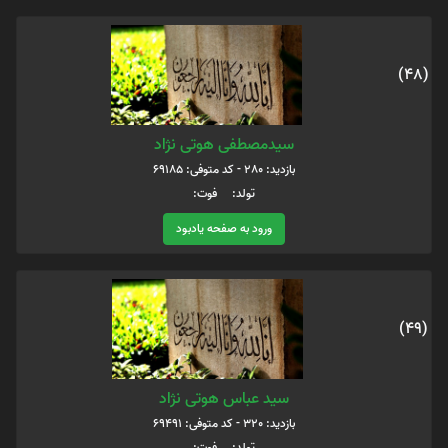
(48)
سیدمصطفی هوتی نژاد
بازدید: 280 - کد متوفی: 69185
تولد: فوت:
ورود به صفحه یادبود
(49)
سید عباس هوتی نژاد
بازدید: 320 - کد متوفی: 69491
تولد: فوت: