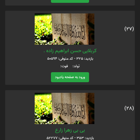
(27)
کربلایی حسن ابراهیم زاده .
بازدید: 325 - کد متوفی: 50594
تولد: فوت:
ورود به صفحه یادبود
(28)
بی بی زهرا زارع
بازدید: 353 - کد متوفی: 52277