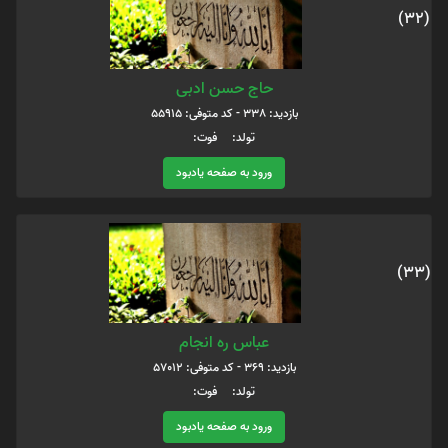
(32)
حاج حسن ادبی
بازدید: 338 - کد متوفی: 55915
تولد: فوت:
ورود به صفحه یادبود
(33)
عباس ره انجام
بازدید: 369 - کد متوفی: 57012
تولد: فوت:
ورود به صفحه یادبود