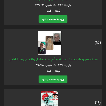
بازدید: 349 - کد متوفی: 37742
تولد: فوت:
ورود به صفحه یادبود
(15)
سیدحسن،علیمحمد،صفیه بیگم سیدصادقی،افخمی،طباطبایی
بازدید: 376 - کد متوفی: 39365
تولد: فوت:
ورود به صفحه یادبود
(16)