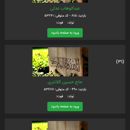
عبدالوهاب عدلی
بازدید: 815 - کد متوفی: 53261
تولد: فوت:
ورود به صفحه یادبود
(31)
حاج حسین کلانتری
بازدید: 490 - کد متوفی: 53687
تولد: فوت:
ورود به صفحه یادبود