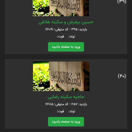
(39)
حسین بیغرض و سکینه هاتفی
بازدید: 395 - کد متوفی: 66091
تولد: فوت:
ورود به صفحه یادبود
(40)
حاجیه سکینه رضایی
بازدید: 257 - کد متوفی: 66115
تولد: فوت:
ورود به صفحه یادبود