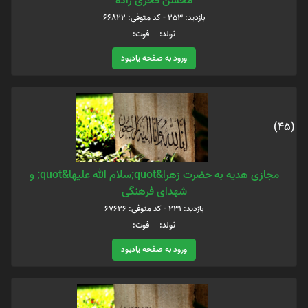
محسن فخری زاده
بازدید: 253 - کد متوفی: 66822
تولد: فوت:
ورود به صفحه یادبود
(45)
مجازی هدیه به حضرت زهرا&quot;سلام الله علیها&quot; و
شهدای فرهنگی
بازدید: 231 - کد متوفی: 67626
تولد: فوت:
ورود به صفحه یادبود