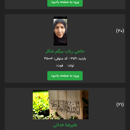
ورود به صفحه یادبود
(20)
حاجی رباب بیگم شاکر
بازدید: 359 - کد متوفی: 45006
تولد: فوت:
ورود به صفحه یادبود
(21)
علیرضا خدائی