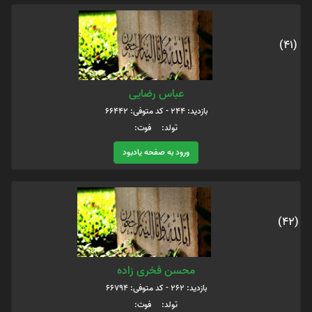
(41)
عباس رضایی
بازدید: 244 - کد متوفی: 66442
تولد: فوت:
ورود به صفحه یادبود
(42)
محسن فخری زاده
بازدید: 262 - کد متوفی: 66794
تولد: فوت: