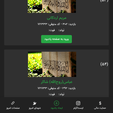
(53)
مریم اردکانی
بازدید: 302 - کد متوفی: 72333
تولد: فوت:
ورود به صفحه یادبود
(54)
عباس(روح‌الله) شاکر
بازدید: 292 - کد متوفی: 72733
تولد: فوت:
ورود به صفحه یادبود
حمایت مالی
اینستاگرام
ایجاد یادبود
شهدای امروز
صفحات امروز