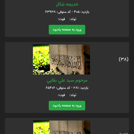
خدیجه شاکر
بازدید: 405 - کد متوفی: 63938
تولد: فوت:
ورود به صفحه یادبود
(38)
مرحوم سيد علي بقايي
بازدید: 281 - کد متوفی: 65406
تولد: فوت:
ورود به صفحه یادبود