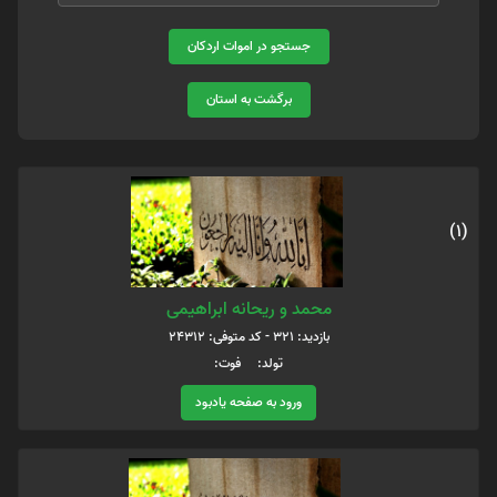
جستجو در اموات اردکان
برگشت به استان
(1)
محمد و ریحانه ابراهیمی
بازدید: 321 - کد متوفی: 24312
تولد: فوت:
ورود به صفحه یادبود