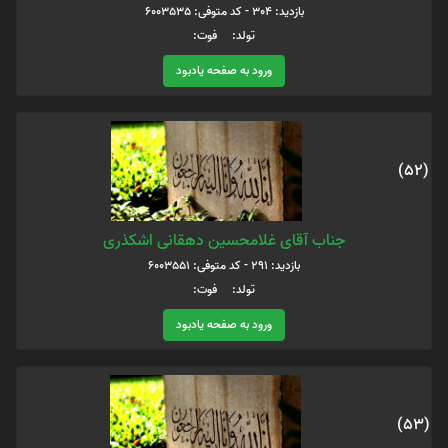
بازدید: 304 - کد متوفی: 6003535
تولد: فوت:
ورود به صفحه یادبود
(52)
جناب آقای غلامحسین دهقانی اشکذری
بازدید: 291 - کد متوفی: 6003551
تولد: فوت:
ورود به صفحه یادبود
(53)