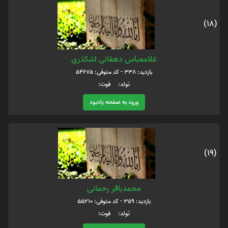
(18)
غلامعباس دهقانی اشکذری
بازدید: 338 - کد متوفی: 54675
تولد: فوت:
ورود به صفحه یادبود
(19)
محمدباقر رحمانی
بازدید: 359 - کد متوفی: 55210
تولد: فوت: