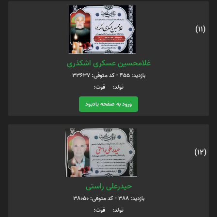
(11)
غلامحسین عسکری اشکذری
بازدید: 455 - کد متوفی: 33637
تولد: فوت:
ورود به صفحه یادبود
(12)
حیدرعلی راستی
بازدید: 388 - کد متوفی: 38050
تولد: فوت: