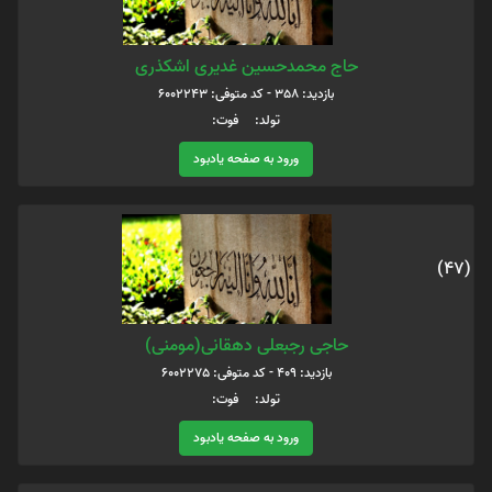
حاج محمدحسین غدیری اشکذری
بازدید: 358 - کد متوفی: 6002243
تولد: فوت:
ورود به صفحه یادبود
(47)
حاجی رجبعلی دهقانی(مومنی)
بازدید: 409 - کد متوفی: 6002275
تولد: فوت:
ورود به صفحه یادبود