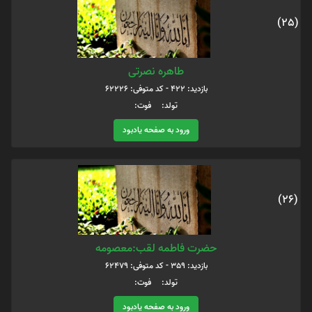
(25)
طاهره نصرتی
بازدید: 422 - کد متوفی: 62226
تولد: فوت:
ورود به صفحه یادبود
(26)
حضرت فاطمه لقب:معصومه
بازدید: 359 - کد متوفی: 62479
تولد: فوت:
ورود به صفحه یادبود