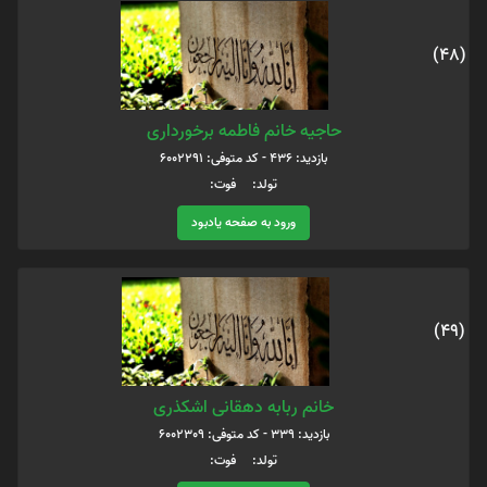
(48)
حاجیه خانم فاطمه برخورداری
بازدید: 436 - کد متوفی: 6002291
تولد: فوت:
ورود به صفحه یادبود
(49)
خانم ربابه دهقانی اشکذری
بازدید: 339 - کد متوفی: 6002309
تولد: فوت: