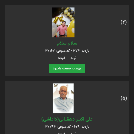
(4)
سلام سلام
بازدید: 374 - کد متوفی: 32167
تولد: فوت:
ورود به صفحه یادبود
(5)
علی اکبـــر دهقـــانی(داداشی)
بازدید: 629 - کد متوفی: 32794
تولد: فوت: