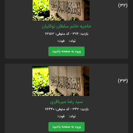
(32)
حاجیه خانم سلطان توکلیان
بازدید: 376 - کد متوفی: 72512
تولد: فوت:
ورود به صفحه یادبود
(33)
سید رضا میرباقری
بازدید: 342 - کد متوفی: 76440
تولد: فوت:
ورود به صفحه یادبود