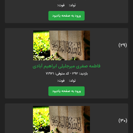
تولد: فوت:
ورود به صفحه یادبود
(29)
فاطمه صغری میرجلیلی ابراهیم آبادی
بازدید: 292 - کد متوفی: 71921
تولد: فوت:
ورود به صفحه یادبود
(30)