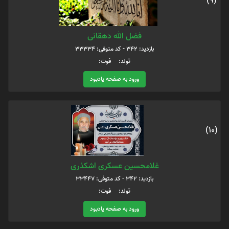
(9)
فضل الله دهقانی
بازدید: 342 - کد متوفی: 33334
تولد: فوت:
ورود به صفحه یادبود
(10)
غلامحسین عسکری اشکذری
بازدید: 342 - کد متوفی: 33447
تولد: فوت:
ورود به صفحه یادبود