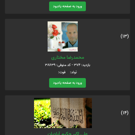
ورود به صفحه یادبود
(13)
محمدرضا مختاری
بازدید: 374 - کد متوفی: 38639
تولد: فوت:
ورود به صفحه یادبود
(14)
علي اكبر حكيم آباديان