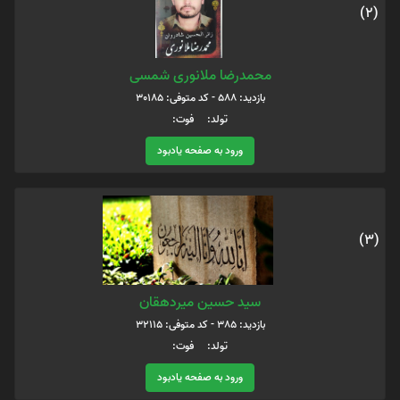
(2)
محمدرضا ملانوری شمسی
بازدید: 588 - کد متوفی: 30185
تولد: فوت:
ورود به صفحه یادبود
(3)
سید حسین میردهقان
بازدید: 385 - کد متوفی: 32115
تولد: فوت:
ورود به صفحه یادبود