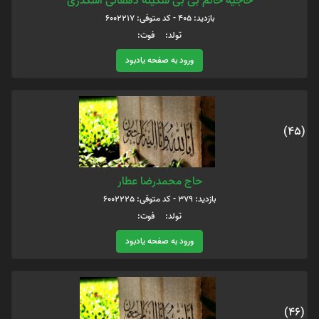
حاجیه خانم بی بی سکینه دهقانی اشکذری
بازدید: 405 - کد متوفی: 6002217
تولد: فوت:
ورود به صفحه یادبود
(45)
حاج محمدرضا عطار
بازدید: 379 - کد متوفی: 6002225
تولد: فوت:
ورود به صفحه یادبود
(46)