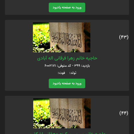
ورود به صفحه یادبود
(43)
حاجیه خانم زهرا فرقانی اله آبادی
بازدید: 399 - کد متوفی: 6002171
تولد: فوت:
ورود به صفحه یادبود
(44)