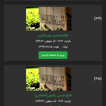
(34)
غلامحسین پوررضایی
بازدید: 303 - کد متوفی: 76482
تولد: فوت: 1399/08/05
ورود به صفحه یادبود
(35)
حاج حسن رفیعی(حمامی)
بازدید: 304 - کد متوفی: 77433