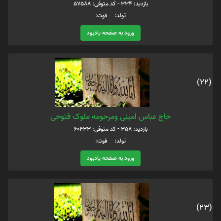
بازدید: 334 - کد متوفی: 57588
تولد: فوت:
ورود به صفحه یادبود
(22)
حاج عباس امینی ومرحومه ملوک فتوحی
بازدید: 358 - کد متوفی: 60433
تولد: فوت:
ورود به صفحه یادبود
(23)