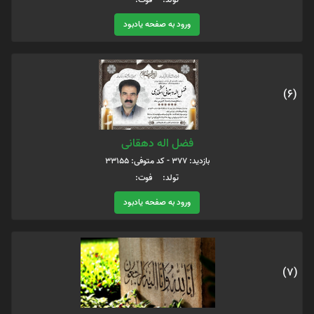
ورود به صفحه یادبود
(6)
فضل اله دهقانی
بازدید: 377 - کد متوفی: 33155
تولد: فوت:
ورود به صفحه یادبود
(7)