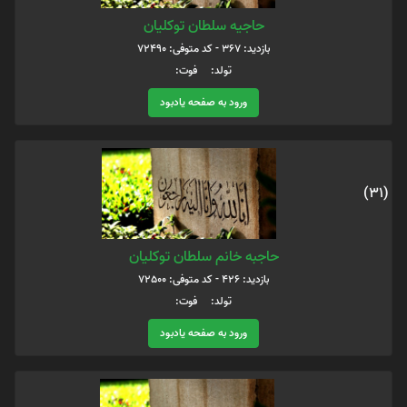
حاجیه سلطان توکلیان
بازدید: 367 - کد متوفی: 72490
تولد: فوت:
ورود به صفحه یادبود
(31)
حاجبه خانم سلطان توکلیان
بازدید: 426 - کد متوفی: 72500
تولد: فوت:
ورود به صفحه یادبود