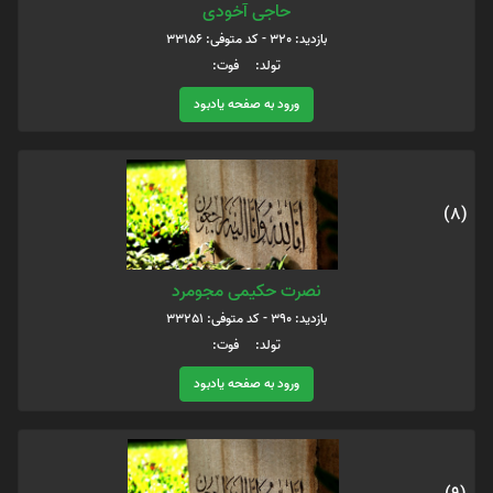
حاجی آخودی
بازدید: 320 - کد متوفی: 33156
تولد: فوت:
ورود به صفحه یادبود
(8)
نصرت حکیمی مجومرد
بازدید: 390 - کد متوفی: 33251
تولد: فوت:
ورود به صفحه یادبود