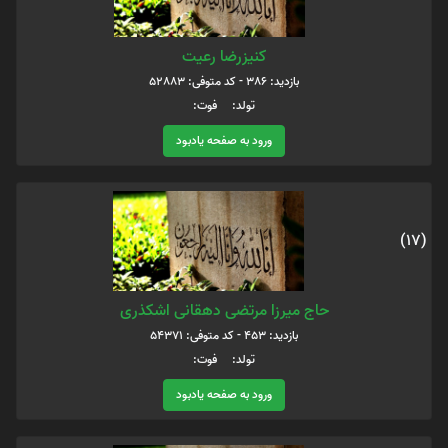
کنیزرضا رعیت
بازدید: 386 - کد متوفی: 52883
تولد: فوت:
ورود به صفحه یادبود
(17)
حاج میرزا مرتضی دهقانی اشکذری
بازدید: 453 - کد متوفی: 54371
تولد: فوت:
ورود به صفحه یادبود