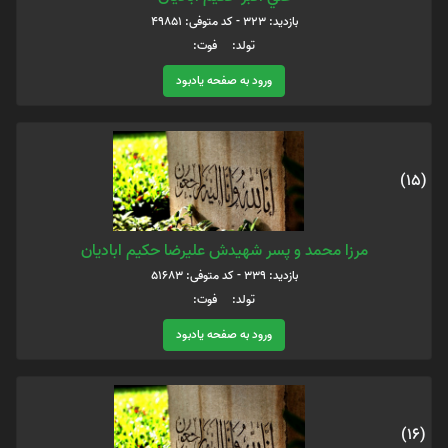
بازدید: 323 - کد متوفی: 49851
تولد: فوت:
ورود به صفحه یادبود
(15)
مرزا محمد و پسر شهیدش علیرضا حکیم ابادیان
بازدید: 339 - کد متوفی: 51683
تولد: فوت:
ورود به صفحه یادبود
(16)