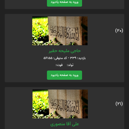
ورود به صفحه یادبود
(20)
حاجی ملیحه حقیر
بازدید: 339 - کد متوفی: 56155
تولد: فوت:
ورود به صفحه یادبود
(21)
علی آقا منصوری