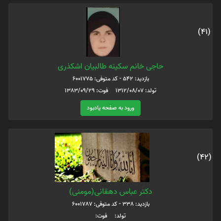
(41)
حاجی خانم سکینه طالبیان اشکذری
بازدید: 542 - کد متوفی: 6001775
تولد: 1312/08/07 فوت: 1383/09/29
ورود به صفحه یادبود
(42)
دکتر عباس دهقانی(مومنی)
بازدید: 338 - کد متوفی: 6001787
تولد: فوت: