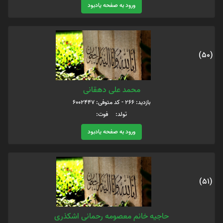
ورود به صفحه یادبود
(50)
محمد علی دهقانی
بازدید: 266 - کد متوفی: 6002447
تولد: فوت:
ورود به صفحه یادبود
(51)
حاجیه خانم معصومه رحمانی اشکذری