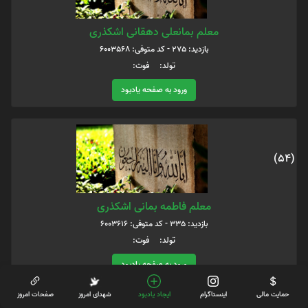
معلم بمانعلی دهقانی اشکذری
بازدید: 275 - کد متوفی: 6003568
تولد: فوت:
ورود به صفحه یادبود
(54)
معلم فاطمه بمانی اشکذری
بازدید: 335 - کد متوفی: 6003616
تولد: فوت:
ورود به صفحه یادبود
حمایت مالی
اینستاگرام
ایجاد یادبود
شهدای امروز
صفحات امروز