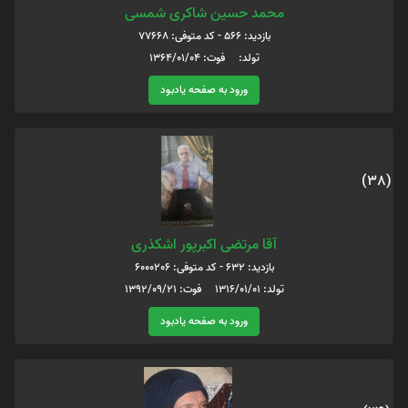
محمد حسین شاکری شمسی
بازدید: 566 - کد متوفی: 77668
تولد: فوت: 1364/01/04
ورود به صفحه یادبود
(38)
آقا مرتضی اکبرپور اشکذری
بازدید: 632 - کد متوفی: 6000206
تولد: 1316/01/01 فوت: 1392/09/21
ورود به صفحه یادبود