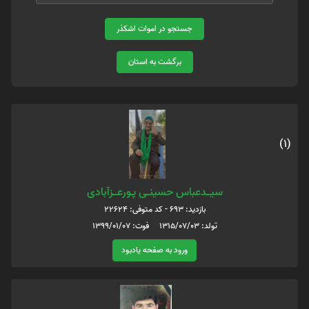
جستجو در اموات اشکذر
برگشت به استان
(1)
سیـــدعباس حسینــی پـورعـــزآبادی
بازدید: 693 - کد متوفی: 22624
تولد: 1315/07/03 فوت: 1399/01/07
ورود به صفحه یادبود