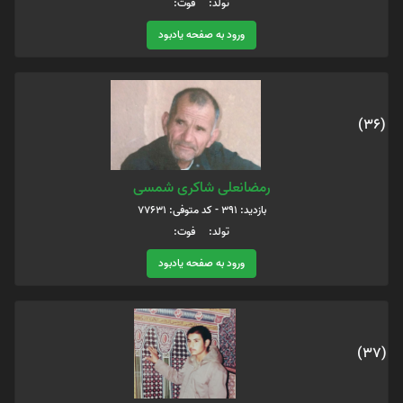
تولد: فوت:
ورود به صفحه یادبود
(36)
رمضانعلی شاکری شمسی
بازدید: 391 - کد متوفی: 77631
تولد: فوت:
ورود به صفحه یادبود
(37)