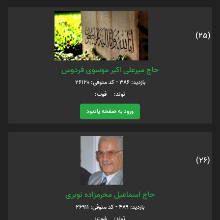
(25)
حاج میرعلی اکبر موسوی فردوس
بازدید: 386 - کد متوفی: 26120
تولد: فوت:
ورود به صفحه یادبود
(26)
حاج اسماعیل محرمزاده نوبری
بازدید: 489 - کد متوفی: 26911
تولد: فوت: