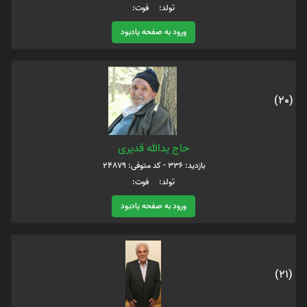
تولد: فوت:
ورود به صفحه یادبود
(20)
حاج یدالله قدیری
بازدید: 336 - کد متوفی: 24879
تولد: فوت:
ورود به صفحه یادبود
(21)