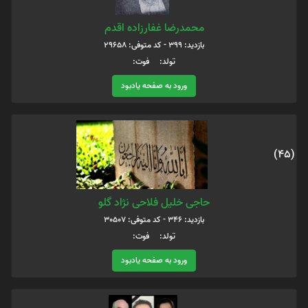
محمدرضا غفارزاده اقدم
بازدید: 399 - کد متوفی: 29658
تولد: فوت:
ورود به صفحه یادبود
(45)
حاجی خلیل فلاحی نژاد گلو
بازدید: 346 - کد متوفی: 30507
تولد: فوت:
ورود به صفحه یادبود