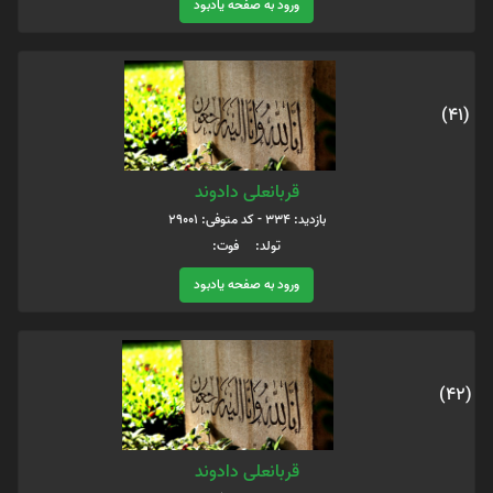
ورود به صفحه یادبود
(41)
قربانعلی دادوند
بازدید: 334 - کد متوفی: 29001
تولد: فوت:
ورود به صفحه یادبود
(42)
قربانعلی دادوند