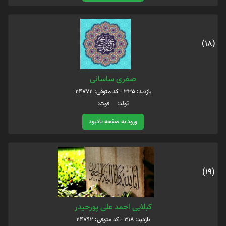
(18)
صغری ساسانی
بازدید: 335 - کد متوفی: 24772
تولد: فوت:
ورود به صفحه یادبود
(19)
کبلایی احمد علی پورحیدر
بازدید: 318 - کد متوفی: 24792