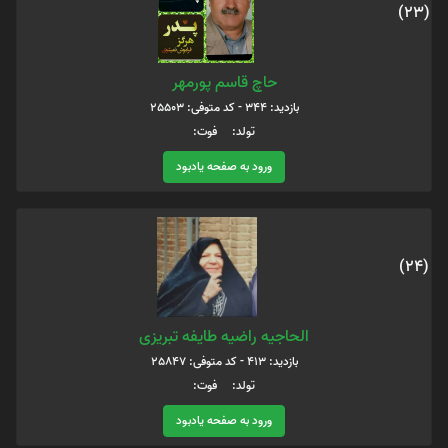
(23)
حاچ قاسم پورمهر
بازدید: 344 - کد متوفی: 25503
تولد: فوت:
ورود به صفحه یادبود
(24)
الحاجیه راضیه طایفه تبریزی
بازدید: 413 - کد متوفی: 25847
تولد: فوت:
ورود به صفحه یادبود