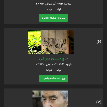
بازدید: 357 - کد متوفی: 23414
تولد: فوت:
ورود به صفحه یادبود
(6)
حاج حسین میرزایی
بازدید: 304 - کد متوفی: 23822
تولد: فوت:
ورود به صفحه یادبود
(7)