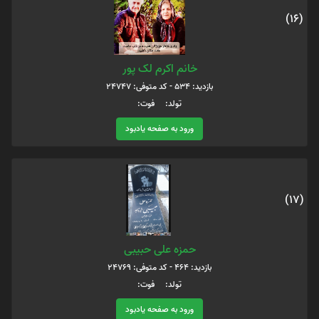
(16)
خانم اکرم لک پور
بازدید: 534 - کد متوفی: 24747
تولد: فوت:
ورود به صفحه یادبود
(17)
حمزه علی حبیبی
بازدید: 464 - کد متوفی: 24769
تولد: فوت:
ورود به صفحه یادبود