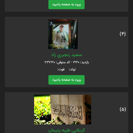
ورود به صفحه یادبود
(4)
سعيد رنجبري زاد
بازدید: 330 - کد متوفی: 23230
تولد: فوت:
ورود به صفحه یادبود
(5)
کربلایی طیبه یتیمان