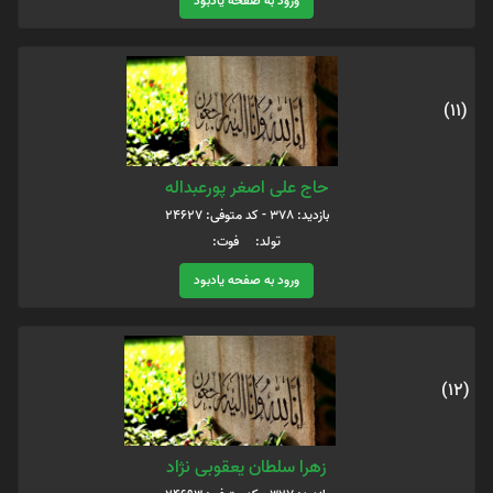
ورود به صفحه یادبود
(11)
حاج علی اصغر پورعبداله
بازدید: 378 - کد متوفی: 24627
تولد: فوت:
ورود به صفحه یادبود
(12)
زهرا سلطان یعقوبی نژاد