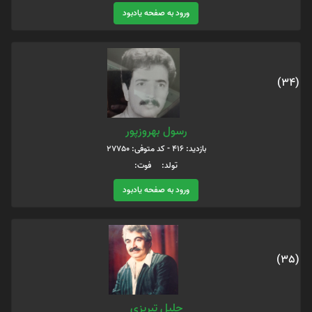
ورود به صفحه یادبود
(34)
رسول بهروزپور
بازدید: 416 - کد متوفی: 27750
تولد: فوت:
ورود به صفحه یادبود
(35)
جليل تبريزى