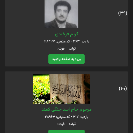
(39)
کریم فرخندی
بازدید: 363 - کد متوفی: 28437
تولد: فوت:
ورود به صفحه یادبود
(40)
مرحوم حاج اسد جنگی کمند
بازدید: 317 - کد متوفی: 28963
تولد: فوت: