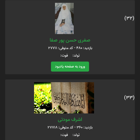
(32)
صغری حسن پور صفا
بازدید: 480 - کد متوفی: 27711
تولد: فوت:
ورود به صفحه یادبود
(33)
اشرف مودتی
بازدید: 360 - کد متوفی: 27718
تولد: فوت: