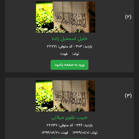
(2)
خلیل اسمعیل زاده
بازدید: 303 - کد متوفی: 22771
تولد: فوت:
ورود به صفحه یادبود
(3)
حبیب نقوی میلانی
بازدید: 366 - کد متوفی: 22847
تولد: 1339/01/01 فوت: 1394/06/20