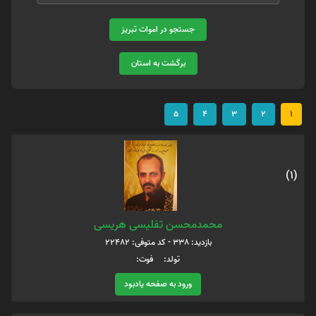
جستجو در اموات تبریز
برگشت به استان
5
4
3
2
1
(1)
محمدمحسن تفلیسی هریسی
بازدید: 338 - کد متوفی: 22482
تولد: فوت:
ورود به صفحه یادبود