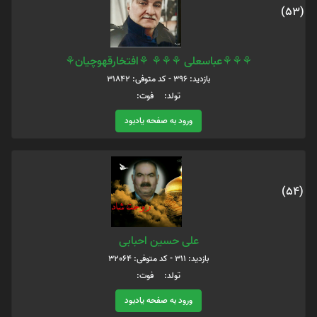
(53)
⚘⚘⚘عباسعلی ⚘⚘⚘ ⚘افتخارقهوچیان⚘
بازدید: 396 - کد متوفی: 31842
تولد: فوت:
ورود به صفحه یادبود
(54)
علی حسین احبابی
بازدید: 311 - کد متوفی: 32064
تولد: فوت:
ورود به صفحه یادبود