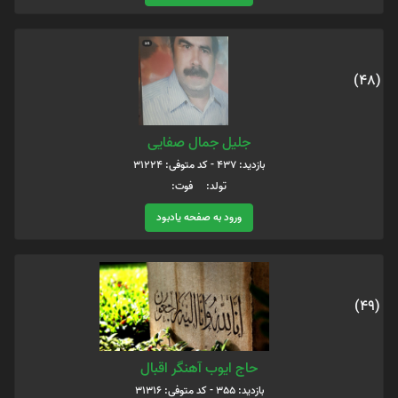
(48)
جلیل جمال صفایی
بازدید: 437 - کد متوفی: 31224
تولد: فوت:
ورود به صفحه یادبود
(49)
حاج ایوب آهنگر اقبال
بازدید: 355 - کد متوفی: 31316