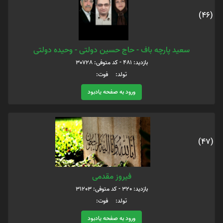
(46)
سعید پارچه باف - حاج حسین دولتی - وحیده دولتی
بازدید: 481 - کد متوفی: 30728
تولد: فوت:
ورود به صفحه یادبود
(47)
فیروز مقدمی
بازدید: 320 - کد متوفی: 31203
تولد: فوت:
ورود به صفحه یادبود