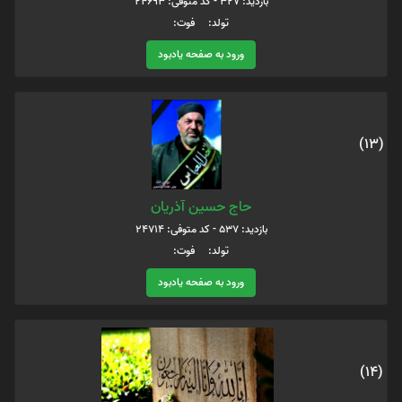
بازدید: 327 - کد متوفی: 24693
تولد: فوت:
ورود به صفحه یادبود
(13)
حاج حسین آذریان
بازدید: 537 - کد متوفی: 24714
تولد: فوت:
ورود به صفحه یادبود
(14)