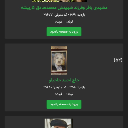
مشهدی باقر وفرزند شهیدش محمدصادق کارپیشه
بازدید: 369 - کد متوفی: 31677
تولد: فوت:
ورود به صفحه یادبود
(52)
حاج احمد حاجيلو
بازدید: 358 - کد متوفی: 31680
تولد: فوت:
ورود به صفحه یادبود