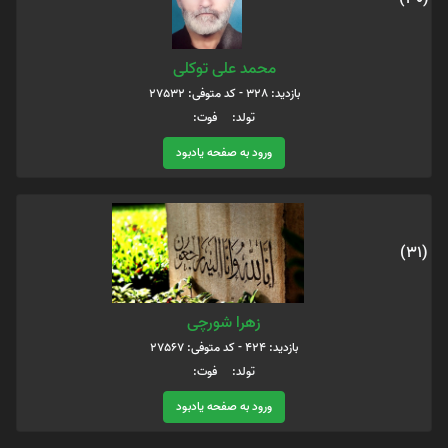
محمد علی توکلی
بازدید: 328 - کد متوفی: 27532
تولد: فوت:
ورود به صفحه یادبود
(31)
زهرا شورچی
بازدید: 424 - کد متوفی: 27567
تولد: فوت:
ورود به صفحه یادبود