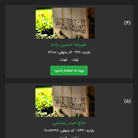
(4)
علیرضا حسین زاده
بازدید: 461 - کد متوفی: 72100
تولد: فوت:
ورود به صفحه یادبود
(5)
حاج حیدر رستمی
بازدید: 743 - کد متوفی: 6008338
تولد: فوت: