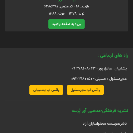
بازدید: 18 - کد متوفی: 6285381
تولد: 1378 فوت: 1388
ورود به صفحه یادبود
راه های ارتباطی :
پشتیبان: صادق پور - 09378608043
مدیرمسئول : حسینی - 09123180050
واتس اپ مدیرمسئول
واتس اپ پشتیبانی
نشریه فرهنگی-مذهبی آی پُرسه
ناشر:موسسه محتواسازان آراد