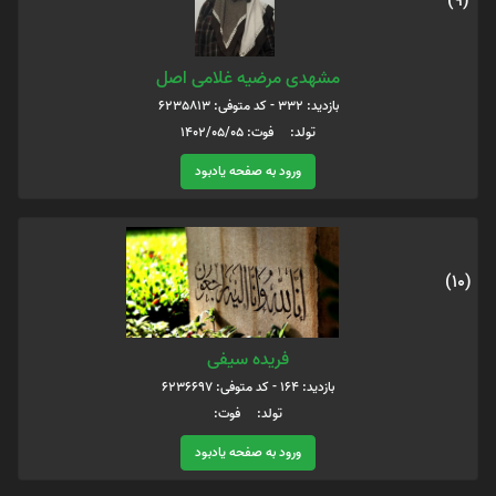
(9)
مشهدی مرضیه غلامی اصل
بازدید: 332 - کد متوفی: 6235813
تولد: فوت: 1402/05/05
ورود به صفحه یادبود
(10)
فریده سیفی
بازدید: 164 - کد متوفی: 6236697
تولد: فوت:
ورود به صفحه یادبود