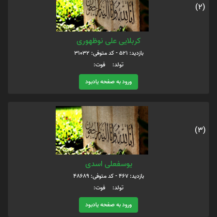
(2)
کربلایی علی نوظهوری
بازدید: 521 - کد متوفی: 31032
تولد: فوت:
ورود به صفحه یادبود
(3)
یوسفعلی اسدی
بازدید: 467 - کد متوفی: 48689
تولد: فوت:
ورود به صفحه یادبود