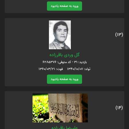
ورود به صفحه یادبود
(13)
گل وردی باقرزاده
بازدید: 31 - کد متوفی: 6285376
تولد: 1340/10/07 فوت: 1360/03/21
ورود به صفحه یادبود
(14)
علیرضا باقرزاده