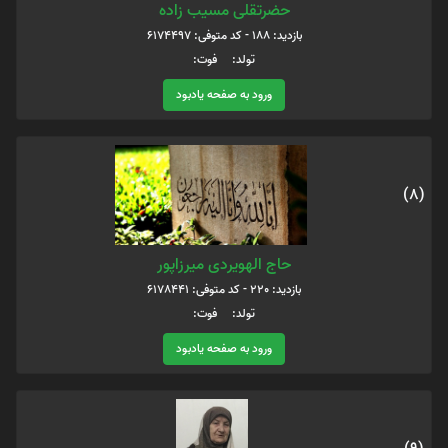
حضرتقلی مسیب زاده
بازدید: 188 - کد متوفی: 6174497
تولد: فوت:
ورود به صفحه یادبود
(8)
حاج الهویردی میرزاپور
بازدید: 220 - کد متوفی: 6178441
تولد: فوت:
ورود به صفحه یادبود