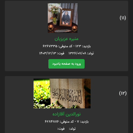
(11)
منیره عزیزیان
بازدید: 123 - کد متوفی: 6267335
تولد: 1326/07/08 فوت: 1403/12/13
ورود به صفحه یادبود
(12)
نورالدین آقازاده
بازدید: 7 - کد متوفی: 6284886
تولد: فوت: