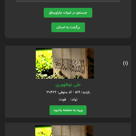
جستجو در اموات چاراویماق
برگشت به استان
(1)
علی نوظهوری
بازدید: 519 - کد متوفی: 30426
تولد: فوت:
ورود به صفحه یادبود