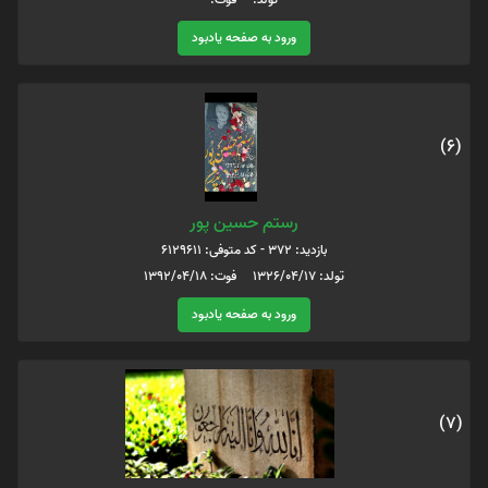
ورود به صفحه یادبود
(6)
رستم حسین پور
بازدید: 372 - کد متوفی: 6129611
تولد: 1326/04/17 فوت: 1392/04/18
ورود به صفحه یادبود
(7)