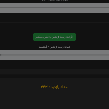
قرائت زیارت اربعین را تقبل میکنم
صوت زیارت اربعین - فرهمند
تعداد بازدید : 443