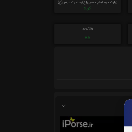
زیارت حرم امام حسین(ع)وحضرت عباس(ع)
کربلا
فاتحه
75