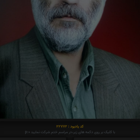
کد یادبود : 22772
با کلیک بر روی دکمه های زیر،در مراسم ختم شرکت نمایید p:0