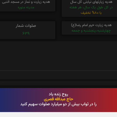
هدیه زیارتهای نیابتی کل سال
هدیه زیارت و نماز در مسجد النبی
در کل طول یک سال، هر هفته
مدینه منوره
با 80% تخفیف
هدیه زیارت حرم امام رضا(ع)
صلوات شمار
چهارشنبه،پنجشنبه و جمعه
639
روح زنده یاد
حاج عبدالله قصری
را در ثواب بیش از دو میلیارد صلوات سهیم کنید