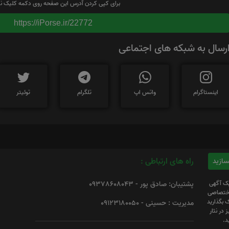
برای کپی کردن آدرس این صفحه روی دکمه کلیک نم
https://iPorse.ir/22772
رسال به شبکه های اجتماعی
اینستاگرام
واتس اپ
تلگرام
توئیتر
راه های ارتباطی :
یک آگهی
پشتیبان: صادق پور - 09378608043
 اختصاصی
 بگذارید
مدیریت : حسینی - 09123180050
 در نثار
د.