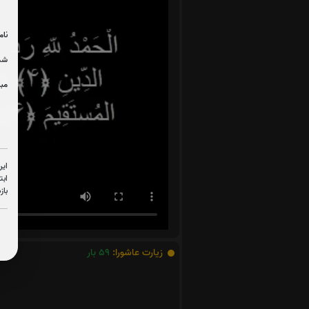
نام
شما
مبل
این
ابت
باز
زیارت عاشورا:
59
بار