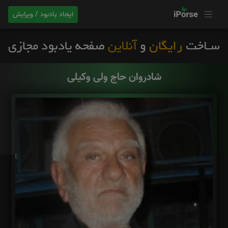
ایجاد یادبود / ویرایش
شادروان حاج ولی وکیلی