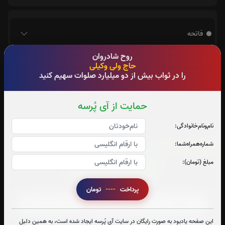
فاتحه
روح شادروان
حاج ولی وکیلی
را در ثواب بیش از دو میلیارد صلوات سهیم کنید
حمایت از آی پُرسه
نام‌و‌نام‌خانوادگی:
شماره‌همراه‌شما:
زیارت عاشورا:
1
بار
مبلغ (تومان):
قرائت زیارت عاشورا را تقبل میکنم
صوت زیارت عاشورا - فانی
پرداخت
----
تومان
این صفحه یادبود به صورت رایگان در سایت آی پُرسه ایجاد شده است، به همین دلیل
متن زیارت عاشورا