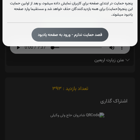
پنجره حمایت در ابتدای صفحه برای کاربران نمایش داده میشود، و بعد از اولین حمایت
این پنجره(حمایت) برای همه بازدیدکنندگان حذف خواهد شد و مستقیما وارد صفحه
زیارت اربعین:
1
بار
یادبود میشوند.
قرائت زیارت اربعین را تقبل میکنم
قصد حمایت ندارم - ورود به صفحه یادبود
صوت زیارت اربعین - فرهمند
متن زیارت اربعین
تعداد بازدید : 393
اشتراک گذاری