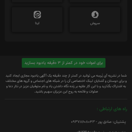
سروش
ایتا
برای اموات خود در کمتر از 3 دقیقه یادبود بسازید
شما در نشریه آی پُرسِه می توانید در کمتر از چند دقیقه یک آگهی یادبود مجازی ایجاد کنید
و برای دوستان و آشنایان لینک اختصاصی آن را در شبکه های اجتماعی و گروه های مختلف
به اشتراک بگذارید و با این کار علاوه بر زنده نگاه داشتن یاد و نام متوفیان عزیز در نثار دعا و
صلوات و فاتحه به روح این عزیزان سهیم باشید.
راه های ارتباطی :
پشتیبان: صادق پور - 09378608043