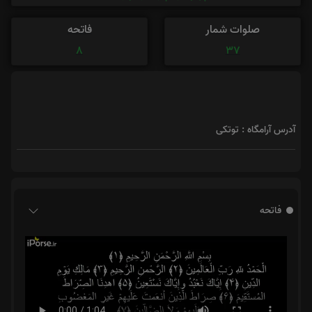
صلوات شمار
فاتحه
8
37
آدرس آرامگاه : توتکی
فاتحه