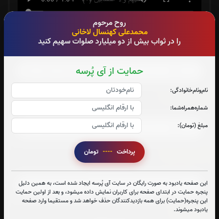
روح مرحوم
محمدعلی کهنسال لاخانی
سوره احزاب:
را در ثواب بیش از دو میلیارد صلوات سهیم کنید
صوت سوره احزاب
حمایت از آی پُرسه
نام‌و‌نام‌خانوادگی:
سوره صافات:
شماره‌همراه‌شما:
صوت سوره صافات
مبلغ (تومان):
پرداخت
----
تومان
سوره یاسین:
صوت سوره یاسین
این صفحه یادبود به صورت رایگان در سایت آی پُرسه ایجاد شده است، به همین دلیل
پنجره حمایت در ابتدای صفحه برای کاربران نمایش داده میشود، و بعد از اولین حمایت
این پنجره(حمایت) برای همه بازدیدکنندگان حذف خواهد شد و مستقیما وارد صفحه
یادبود میشوند.
سوره قدر: