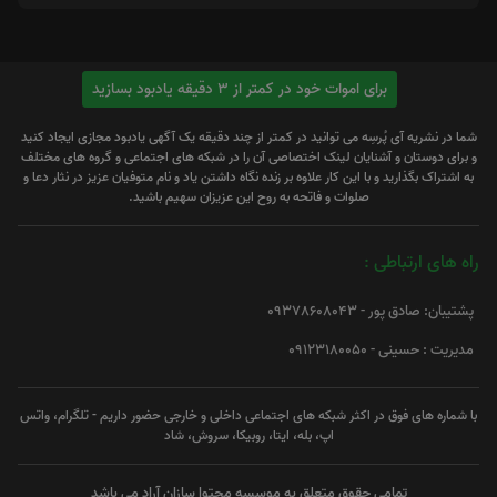
برای اموات خود در کمتر از 3 دقیقه یادبود بسازید
شما در نشریه آی پُرسِه می توانید در کمتر از چند دقیقه یک آگهی یادبود مجازی ایجاد کنید
و برای دوستان و آشنایان لینک اختصاصی آن را در شبکه های اجتماعی و گروه های مختلف
به اشتراک بگذارید و با این کار علاوه بر زنده نگاه داشتن یاد و نام متوفیان عزیز در نثار دعا و
صلوات و فاتحه به روح این عزیزان سهیم باشید.
راه های ارتباطی :
پشتیبان: صادق پور - 09378608043
مدیریت : حسینی - 09123180050
با شماره های فوق در اکثر شبکه های اجتماعی داخلی و خارجی حضور داریم - تلگرام، واتس
اپ، بله، ایتا، روبیکا، سروش، شاد
تمامی حقوق متعلق به موسسه محتوا سازان آراد می باشد