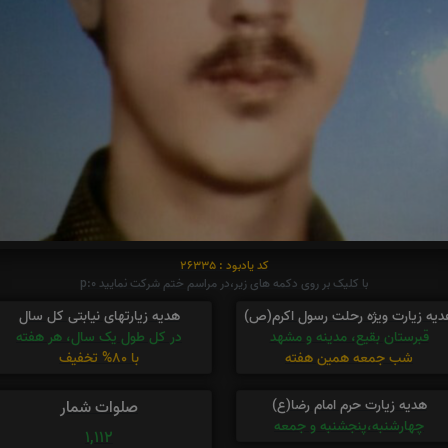
کد یادبود : 26335
با کلیک بر روی دکمه های زیر،در مراسم ختم شرکت نمایید p:0
دیه زیارت ویژه رحلت رسول اکرم(ص)
هدیه زیارتهای نیابتی کل سال
قبرستان بقیع، مدینه و مشهد
در کل طول یک سال، هر هفته
شب جمعه همین هفته
با 80% تخفیف
هدیه زیارت حرم امام رضا(ع)
صلوات شمار
چهارشنبه،پنجشنبه و جمعه
1,112