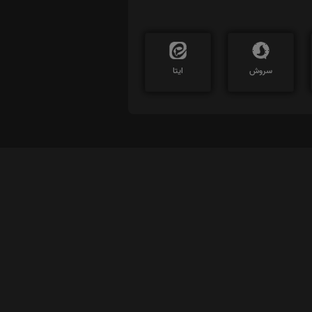
سروش
ایتا