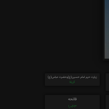
زیارت حرم امام حسین(ع)وحضرت عباس(ع)
کربلا
فاتحه
1,063