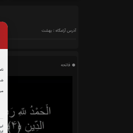
آدرس آرامگاه : بهشت
فاتحه
نام
شما
مبل
این
ابت