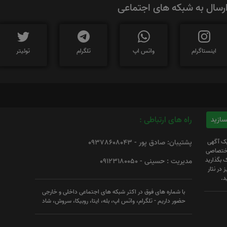
رسال به شبکه های اجتماعی
اینستاگرام
واتس اپ
تلگرام
توئیتر
راه های ارتباطی :
یک آگهی
پشتیبان: صادق پور - 09378608043
 اختصاصی
 بگذارید
مدیریت : حسینی - 09123180050
 در نثار
د.
با شماره های فوق در اکثر شبکه های اجتماعی داخلی و خارجی
حضور داریم - تلگرام، واتس اپ، بله، ایتا، روبیکا، سروش، شاد