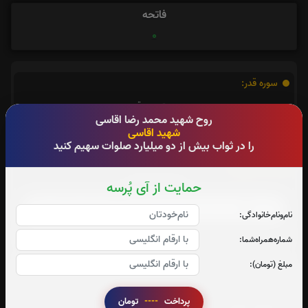
فاتحه
0
سوره قدر:
صوت سوره قدر
روح شهید محمد رضا اقاسی
شهید اقاسی
را در ثواب بیش از دو میلیارد صلوات سهیم کنید
آیت الکرسی:
حمایت از آی پُرسه
صوت آیت الکرسی
نام‌و‌نام‌خانوادگی:
شماره‌همراه‌شما:
مبلغ (تومان):
تعداد بازدید : 404
پرداخت
----
تومان
اشتراک گذاری