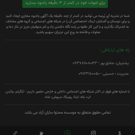
برای اموات خود در کمتر از 3 دقیقه یادبود بسازید
شما در نشریه آی پُرسِه می توانید در کمتر از چند دقیقه یک آگهی یادبود مجازی ایجاد کنید
و برای دوستان و آشنایان لینک اختصاصی آن را در شبکه های اجتماعی و گروه های مختلف
به اشتراک بگذارید و با این کار علاوه بر زنده نگاه داشتن یاد و نام متوفیان عزیز در نثار دعا و
صلوات و فاتحه به روح این عزیزان سهیم باشید.
راه های ارتباطی :
پشتیبان: صادق پور - 09378608043
مدیریت : حسینی - 09123180050
با شماره های فوق در اکثر شبکه های اجتماعی داخلی و خارجی حضور داریم - تلگرام، واتس
اپ، بله، ایتا، روبیکا، سروش، شاد
تمامی حقوق متعلق به موسسه محتوا سازان آراد می باشد