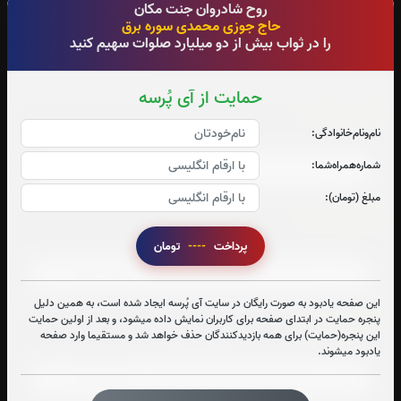
روح شادروان جنت مکان
آدرس آرامگاه : قبرستان محلی روستای سوره برق شهرستان کوثر (گیو)
حاج جوزی محمدی سوره برق
را در ثواب بیش از دو میلیارد صلوات سهیم کنید
حمایت از آی پُرسه
سوره احزاب:
نام‌و‌نام‌خانوادگی:
صوت سوره احزاب
شماره‌همراه‌شما:
مبلغ (تومان):
سوره صافات:
صوت سوره صافات
پرداخت
----
تومان
این صفحه یادبود به صورت رایگان در سایت آی پُرسه ایجاد شده است، به همین دلیل
پنجره حمایت در ابتدای صفحه برای کاربران نمایش داده میشود، و بعد از اولین حمایت
سوره یاسین:
این پنجره(حمایت) برای همه بازدیدکنندگان حذف خواهد شد و مستقیما وارد صفحه
صوت سوره یاسین
یادبود میشوند.