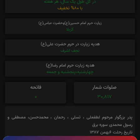
در کل طول یک سال، هر هفته
با 80% تخفیف
زیارت حرم امام حسین(ع)وحضرت عباس(ع)
کربلا
هدیه زیارت در حرم حضرت علی(ع)
نجف اشرف
هدیه زیارت حرم امام رضا(ع)
چهارشنبه،پنجشنبه و جمعه
صلوات شمار
فاتحه
0
30,817
پدر بزرگوار مرحوم لطفعلی ، تسلی ، رحمان ، محمدحسن، مصطفی و
رسول محمدی سوره برق
تاریخ رحلت ۶بهمن ۱۳۸۷