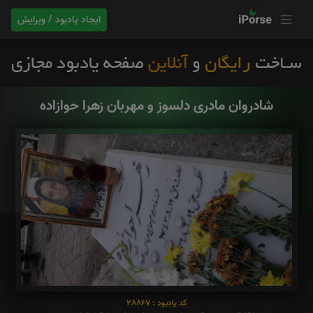
ایجاد یادبود / ویرایش
شادروان مادری دلسوز و مهربان زهرا حوازاده
کد یادبود : 28867