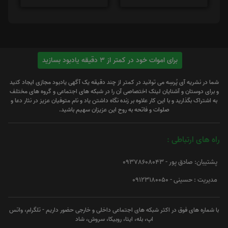
برای اموات خود در کمتر از 3 دقیقه یادبود بسازید
شما در نشریه آی پُرسِه می توانید در کمتر از چند دقیقه یک آگهی یادبود مجازی ایجاد کنید
و برای دوستان و آشنایان لینک اختصاصی آن را در شبکه های اجتماعی و گروه های مختلف
به اشتراک بگذارید و با این کار علاوه بر زنده نگاه داشتن یاد و نام متوفیان عزیز در نثار دعا و
صلوات و فاتحه به روح این عزیزان سهیم باشید.
راه های ارتباطی :
پشتیبان: صادق پور - 09378608043
مدیریت : حسینی - 09123180050
با شماره های فوق در اکثر شبکه های اجتماعی داخلی و خارجی حضور داریم - تلگرام، واتس
اپ، بله، ایتا، روبیکا، سروش، شاد