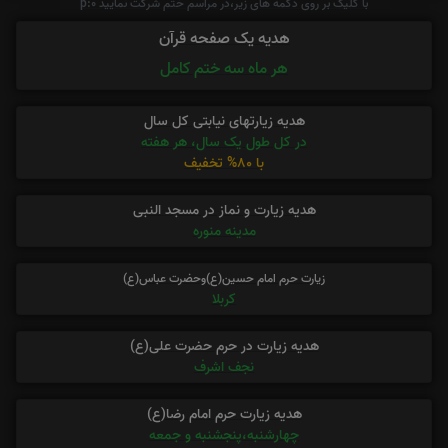
با کلیک بر روی دکمه های زیر،در مراسم ختم شرکت نمایید p:0
هدیه یک صفحه قرآن
هر ماه سه ختم کامل
هدیه زیارتهای نیابتی کل سال
در کل طول یک سال، هر هفته
با 80% تخفیف
هدیه زیارت و نماز در مسجد النبی
مدینه منوره
زیارت حرم امام حسین(ع)وحضرت عباس(ع)
کربلا
هدیه زیارت در حرم حضرت علی(ع)
نجف اشرف
هدیه زیارت حرم امام رضا(ع)
چهارشنبه،پنجشنبه و جمعه