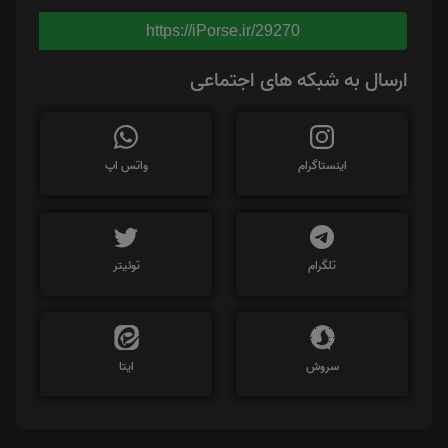
https://iPorse.ir/29270
ارسال به شبکه های اجتماعی
اینستاگرام
واتس اپ
تلگرام
توئیتر
سروش
ایتا