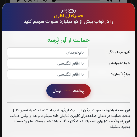
روح پدر
حسینعلی نظری
سوره یاسین:
را در ثواب بیش از دو میلیارد صلوات سهیم کنید
صوت سوره یاسین
حمایت از آی پُرسه
سوره قدر:
نام‌و‌نام‌خانوادگی:
صوت سوره قدر
شماره‌همراه‌شما:
مبلغ (تومان):
سوره واقعه:
پرداخت
----
تومان
صوت سوره واقعه
این صفحه یادبود به صورت رایگان در سایت آی پُرسه ایجاد شده است، به همین دلیل
پنجره حمایت در ابتدای صفحه برای کاربران نمایش داده میشود، و بعد از اولین حمایت
این پنجره(حمایت) برای همه بازدیدکنندگان حذف خواهد شد و مستقیما وارد صفحه
آیت الکرسی:
یادبود میشوند.
صوت آیت الکرسی