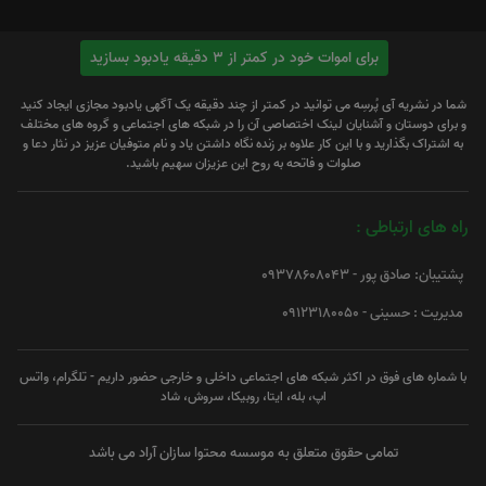
برای اموات خود در کمتر از 3 دقیقه یادبود بسازید
شما در نشریه آی پُرسِه می توانید در کمتر از چند دقیقه یک آگهی یادبود مجازی ایجاد کنید
و برای دوستان و آشنایان لینک اختصاصی آن را در شبکه های اجتماعی و گروه های مختلف
به اشتراک بگذارید و با این کار علاوه بر زنده نگاه داشتن یاد و نام متوفیان عزیز در نثار دعا و
صلوات و فاتحه به روح این عزیزان سهیم باشید.
راه های ارتباطی :
پشتیبان: صادق پور - 09378608043
مدیریت : حسینی - 09123180050
با شماره های فوق در اکثر شبکه های اجتماعی داخلی و خارجی حضور داریم - تلگرام، واتس
اپ، بله، ایتا، روبیکا، سروش، شاد
تمامی حقوق متعلق به موسسه محتوا سازان آراد می باشد