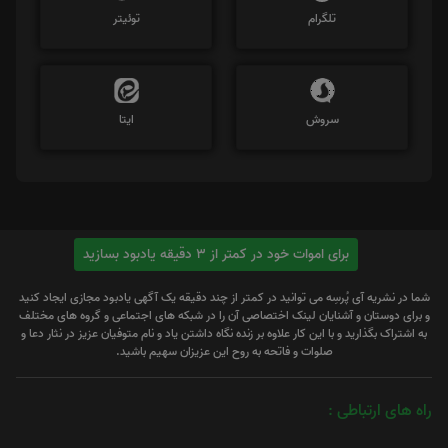
تلگرام
توئیتر
سروش
ایتا
برای اموات خود در کمتر از 3 دقیقه یادبود بسازید
شما در نشریه آی پُرسِه می توانید در کمتر از چند دقیقه یک آگهی یادبود مجازی ایجاد کنید
و برای دوستان و آشنایان لینک اختصاصی آن را در شبکه های اجتماعی و گروه های مختلف
به اشتراک بگذارید و با این کار علاوه بر زنده نگاه داشتن یاد و نام متوفیان عزیز در نثار دعا و
صلوات و فاتحه به روح این عزیزان سهیم باشید.
راه های ارتباطی :