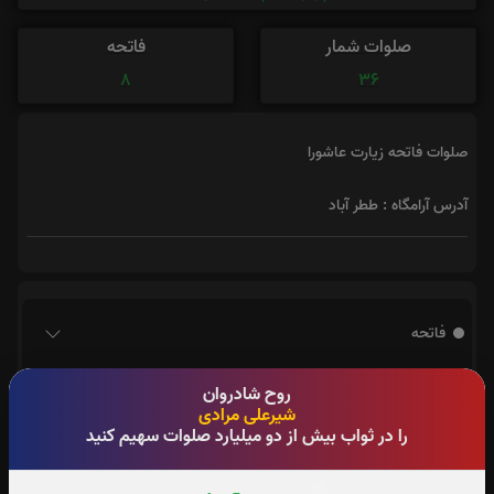
صلوات شمار
فاتحه
8
36
صلوات فاتحه زیارت عاشورا
آدرس آرامگاه : ططر آباد
فاتحه
روح شادروان
شیرعلی مرادی
را در ثواب بیش از دو میلیارد صلوات سهیم کنید