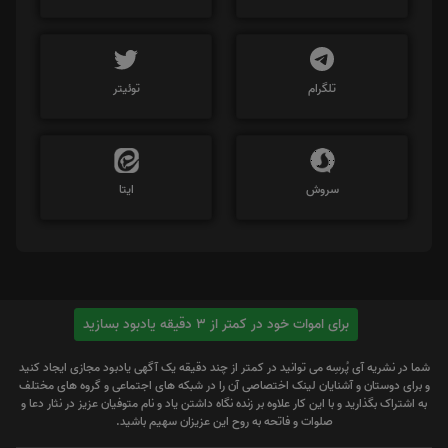
تلگرام
توئیتر
سروش
ایتا
برای اموات خود در کمتر از 3 دقیقه یادبود بسازید
شما در نشریه آی پُرسِه می توانید در کمتر از چند دقیقه یک آگهی یادبود مجازی ایجاد کنید
و برای دوستان و آشنایان لینک اختصاصی آن را در شبکه های اجتماعی و گروه های مختلف
به اشتراک بگذارید و با این کار علاوه بر زنده نگاه داشتن یاد و نام متوفیان عزیز در نثار دعا و
صلوات و فاتحه به روح این عزیزان سهیم باشید.