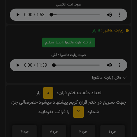
صوت آیت الکرسی
زیارت عاشورا:
11
بار
قرائت زیارت عاشورا را تقبل میکنم
صوت زیارت عاشورا - فانی
متن زیارت عاشورا
0
تعداد دفعات ختم قران:
بار
جهت تسریع در ختم قرآن کریم پیشنهاد میشود حضرتعالی جزء
2
شماره
را قرائت بفرمایید
جزء 1
جزء 2
جزء 3
جزء 4