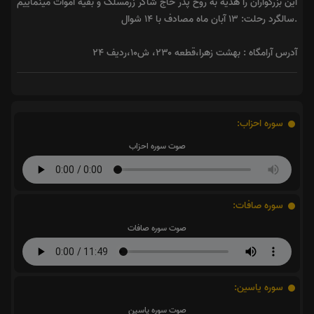
این بزرگواران را هدیه به روح پدر حاج شاکر زرمسلک و بقیه اموات مینماییم
.سالگرد رحلت: ۱۳ آبان ماه مصادف با ۱۴ شوال
آدرس آرامگاه : بهشت زهرا،قطعه ۲۳۰، ش۱۰،ردیف ۲۴
سوره احزاب:
صوت سوره احزاب
سوره صافات:
صوت سوره صافات
سوره یاسین:
صوت سوره یاسین