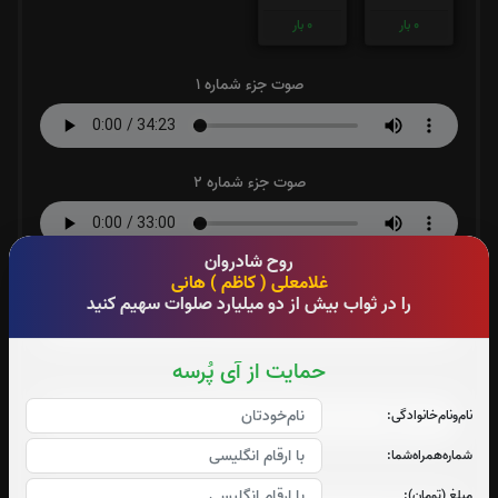
0
بار
0
بار
صوت جزء شماره 1
صوت جزء شماره 2
روح شادروان
صوت جزء شماره 3
غلامعلی ( کاظم ) هانی
را در ثواب بیش از دو میلیارد صلوات سهیم کنید
حمایت از آی پُرسه
صوت جزء شماره 4
نام‌و‌نام‌خانوادگی:
شماره‌همراه‌شما:
صوت جزء شماره 5
مبلغ (تومان):