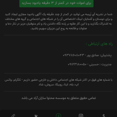
برای اموات خود در کمتر از 3 دقیقه یادبود بسازید
شما در نشریه آی پُرسِه می توانید در کمتر از چند دقیقه یک آگهی یادبود مجازی ایجاد کنید
و برای دوستان و آشنایان لینک اختصاصی آن را در شبکه های اجتماعی و گروه های مختلف
به اشتراک بگذارید و با این کار علاوه بر زنده نگاه داشتن یاد و نام متوفیان عزیز در نثار دعا و
صلوات و فاتحه به روح این عزیزان سهیم باشید.
راه های ارتباطی :
پشتیبان: صادق پور - 09378608043
مدیریت : حسینی - 09123180050
با شماره های فوق در اکثر شبکه های اجتماعی داخلی و خارجی حضور داریم - تلگرام، واتس
اپ، بله، ایتا، روبیکا، سروش، شاد
تمامی حقوق متعلق به موسسه محتوا سازان آراد می باشد