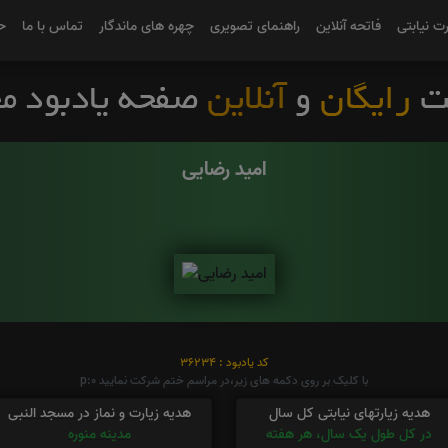
رت نیابتی
فاتحه آنلاین
راهنمای تصویری
چهره های ماندگار
تماس با ما
ح
امید رضایی
کد یادبود : 36234
با کلیک بر روی دکمه های زیر،در مراسم ختم شرکت نمایید p:0
هدیه زیارتهای نیابتی کل سال
هدیه زیارت و نماز در مسجد النبی
در کل طول یک سال، هر هفته
مدینه منوره