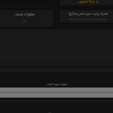
با 80% تخفیف
هدیه زیارت حرم امام رضا(ع)
صلوات شمار
چهارشنبه،پنجشنبه و جمعه
40
صوت سوره احزاب