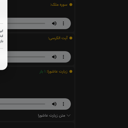
سوره ملک:
این
ابت
آیت الکرسی:
باز
زیارت عاشورا:
1
بار
متن زیارت عاشورا