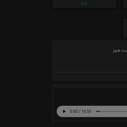
کربلا
است هنوز