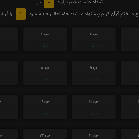
0
تعداد دفعات ختم قران:
بار
1
 در ختم قرآن کریم پیشنهاد میشود حضرتعالی جزء شماره
را قرائ
جزء 3
جزء 4
ج
0
بار
0
بار
جزء 9
جزء 10
ج
0
بار
0
بار
جزء 15
جزء 16
جز
0
بار
0
بار
جزء 21
جزء 22
جز