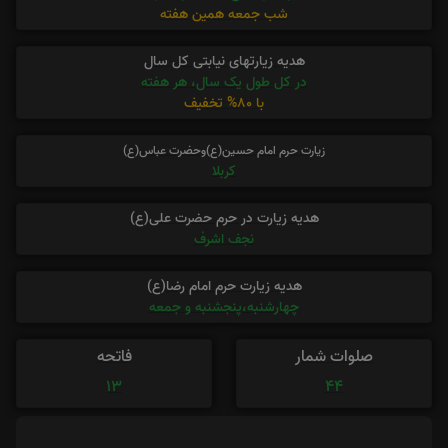
شب جمعه همین هفته
هدیه زیارتهای نیابتی کل سال
در کل طول یک سال، هر هفته
با 80% تخفیف
زیارت حرم امام حسین(ع)وحضرت عباس(ع)
کربلا
هدیه زیارت در حرم حضرت علی(ع)
نجف اشرف
هدیه زیارت حرم امام رضا(ع)
چهارشنبه،پنجشنبه و جمعه
صلوات شمار
فاتحه
13
44