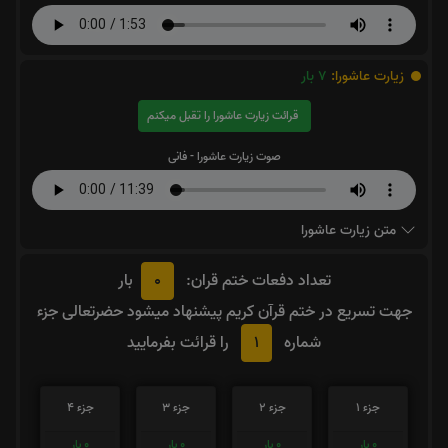
زیارت عاشورا:
7
بار
قرائت زیارت عاشورا را تقبل میکنم
صوت زیارت عاشورا - فانی
متن زیارت عاشورا
0
تعداد دفعات ختم قران:
بار
جهت تسریع در ختم قرآن کریم پیشنهاد میشود حضرتعالی جزء
1
شماره
را قرائت بفرمایید
جزء 1
جزء 2
جزء 3
جزء 4
0
بار
0
بار
0
بار
0
بار