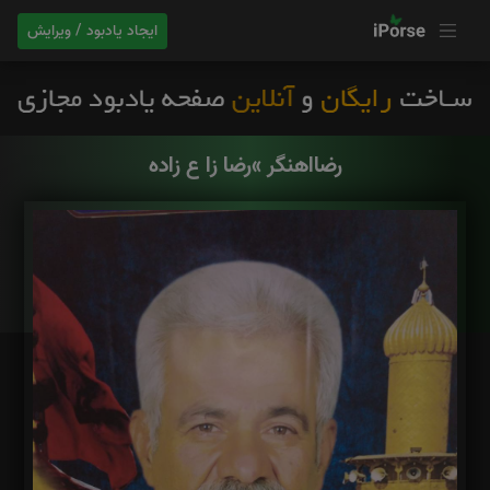
ایجاد یادبود / ویرایش
رضااهنگر »رضا زا ع زاده