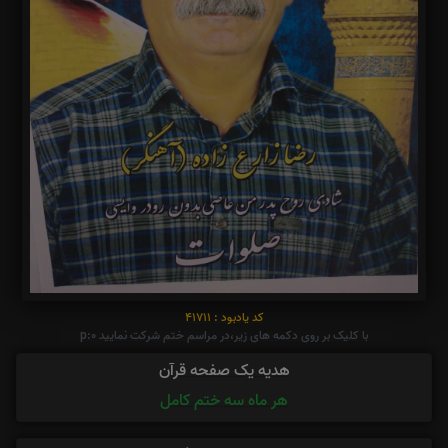
کد یادبود : 41711
با کلیک بر روی دکمه های زیر،در مراسم ختم شرکت نمایید p:0
هدیه یک صفحه قرآن
هر ماه سه ختم کامل