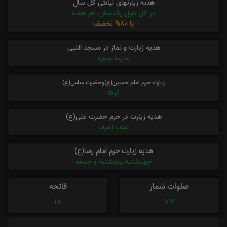
هدیه زیارتهای نیابتی کل سال
در کل طول یک سال، هر هفته
با 80% تخفیف
هدیه زیارت و نماز در مسجد النبی
مدینه منوره
زیارت حرم امام حسین(ع)وحضرت عباس(ع)
کربلا
هدیه زیارت در حرم حضرت علی(ع)
نجف اشرف
هدیه زیارت حرم امام رضا(ع)
چهارشنبه،پنجشنبه و جمعه
صلوات شمار
فاتحه
18
77