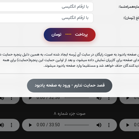
ره‌همراه‌شما:
0
بار
0
بار
غ (تومان):
جزء 27
جزء 28
جز
پرداخت
----
تومان
0
بار
0
بار
 صفحه یادبود به صورت رایگان در سایت آی پُرسه ایجاد شده است، به همین دلیل پنجره حمایت در
صوت جزء شماره 2
دای صفحه برای کاربران نمایش داده میشود، و بعد از اولین حمایت این پنجره(حمایت) برای همه
دیدکنندگان حذف خواهد شد و مستقیما وارد صفحه یادبود میشوند.
قصد حمایت ندارم - ورود به صفحه یادبود
صوت جزء شماره 5
صوت جزء شماره 8