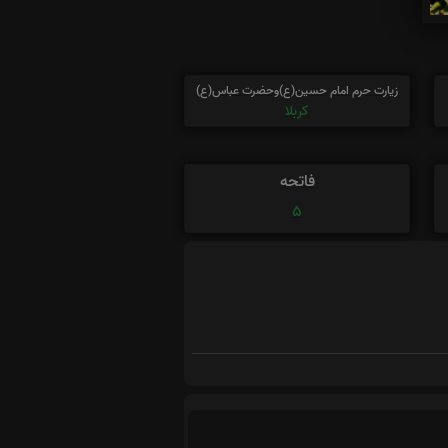
زیارت حرم امام حسین(ع)وحضرت عباس(ع)
کربلا
فاتحه
5