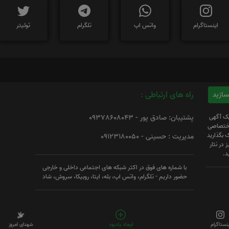
اینستاگرام
واتس اپ
تلگرام
توئیتر
راه های ارتباطی :
یک آگهی
پشتیبان: صادق پور - 09378608043
 اختصاصی
 بگذارید
مدیریت : حسینی - 09123180050
 در نثار
د.
با شماره های فوق در اکثر شبکه های اجتماعی داخلی و خارجی
حضور داریم - تلگرام، واتس اپ، بله، ایتا، روبیکا، سروش، شاد
ینستاگرام
ایجاد یادبود
شهدای امروز