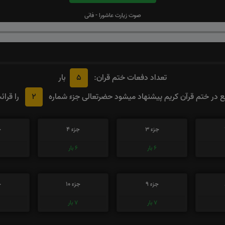
صوت زیارت عاشورا - فانی
5
تعداد دفعات ختم قران:
بار
2
در ختم قرآن کریم پیشنهاد میشود حضرتعالی جزء شماره
را قرائ
جزء 3
جزء 4
ج
6
بار
6
بار
جزء 9
جزء 10
ج
7
بار
7
بار