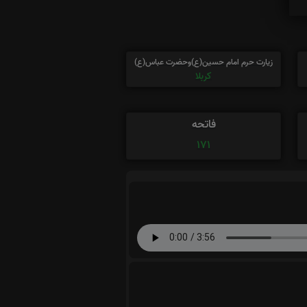
زیارت حرم امام حسین(ع)وحضرت عباس(ع)
کربلا
فاتحه
171