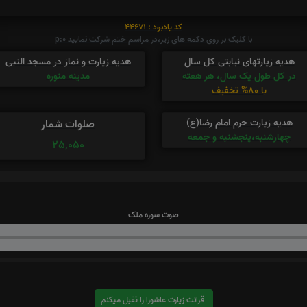
کد یادبود : 44671
با کلیک بر روی دکمه های زیر،در مراسم ختم شرکت نمایید p:0
هدیه زیارتهای نیابتی کل سال
هدیه زیارت و نماز در مسجد النبی
در کل طول یک سال، هر هفته
مدینه منوره
با 80% تخفیف
هدیه زیارت حرم امام رضا(ع)
صلوات شمار
چهارشنبه،پنجشنبه و جمعه
25,050
صوت سوره ملک
قرائت زیارت عاشورا را تقبل میکنم