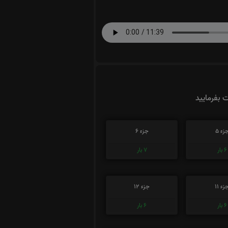
ت بفرمایید
زء 5
جزء 6
6
بار
7
بار
زء 11
جزء 12
6
بار
6
بار