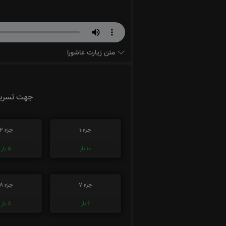
متن زیارت عاشورا
جهت تسریع 
جزء 1
جزء 2
10
بار
5
بار
جزء 7
جزء 8
6
بار
8
بار