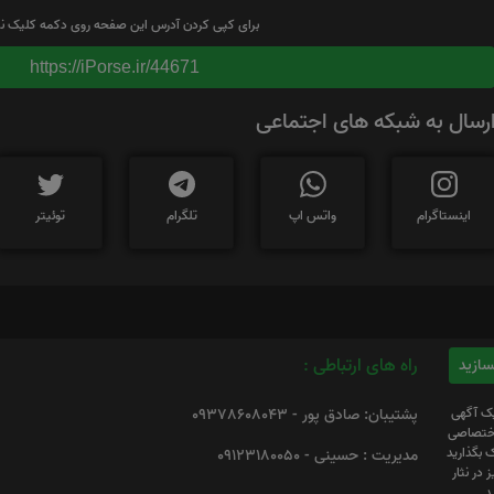
برای کپی کردن آدرس این صفحه روی دکمه کلیک نم
https://iPorse.ir/44671
رسال به شبکه های اجتماعی
اینستاگرام
واتس اپ
تلگرام
توئیتر
راه های ارتباطی :
یک آگهی
پشتیبان: صادق پور - 09378608043
 اختصاصی
 بگذارید
مدیریت : حسینی - 09123180050
 در نثار
د.