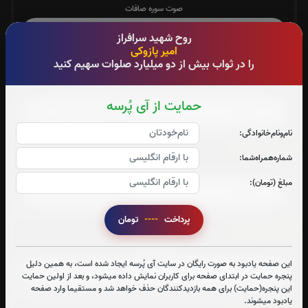
صوت سوره صافات
روح شهید سرافراز
امیر پازوکی
را در ثواب بیش از دو میلیارد صلوات سهیم کنید
سوره یاسین:
صوت سوره یاسین
حمایت از آی پُرسه
نام‌و‌نام‌خانوادگی:
سوره واقعه:
شماره‌همراه‌شما:
صوت سوره واقعه
مبلغ (تومان):
پرداخت
----
تومان
سوره ملک:
صوت سوره ملک
این صفحه یادبود به صورت رایگان در سایت آی پُرسه ایجاد شده است، به همین دلیل
پنجره حمایت در ابتدای صفحه برای کاربران نمایش داده میشود، و بعد از اولین حمایت
این پنجره(حمایت) برای همه بازدیدکنندگان حذف خواهد شد و مستقیما وارد صفحه
یادبود میشوند.