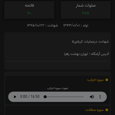
صلوات شمار
فاتحه
60
675
تولد : 1343/01/01
شهادت : 1365/10/22
شهادت درعملیات کربلای5
آدرس آرامگاه : تهران-بهشت زهرا
سوره احزاب:
صوت سوره احزاب
سوره صافات: