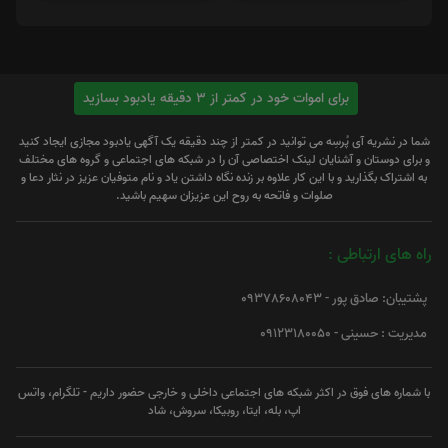
برای اموات خود در کمتر از 3 دقیقه یادبود بسازید
شما در نشریه آی پُرسِه می توانید در کمتر از چند دقیقه یک آگهی یادبود مجازی ایجاد کنید
و برای دوستان و آشنایان لینک اختصاصی آن را در شبکه های اجتماعی و گروه های مختلف
به اشتراک بگذارید و با این کار علاوه بر زنده نگاه داشتن یاد و نام متوفیان عزیز در نثار دعا و
صلوات و فاتحه به روح این عزیزان سهیم باشید.
راه های ارتباطی :
پشتیبان: صادق پور - 09378608043
مدیریت : حسینی - 09123180050
با شماره های فوق در اکثر شبکه های اجتماعی داخلی و خارجی حضور داریم - تلگرام، واتس
اپ، بله، ایتا، روبیکا، سروش، شاد