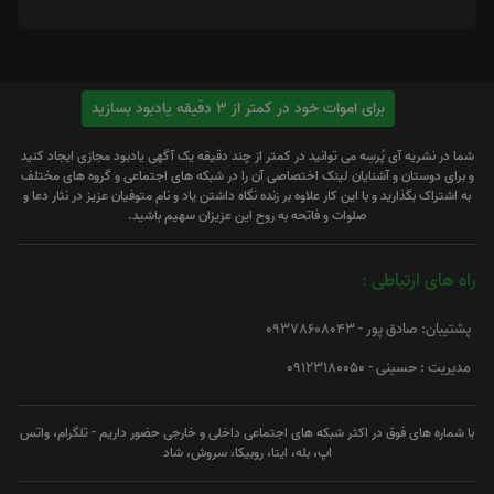
برای اموات خود در کمتر از 3 دقیقه یادبود بسازید
شما در نشریه آی پُرسِه می توانید در کمتر از چند دقیقه یک آگهی یادبود مجازی ایجاد کنید
و برای دوستان و آشنایان لینک اختصاصی آن را در شبکه های اجتماعی و گروه های مختلف
به اشتراک بگذارید و با این کار علاوه بر زنده نگاه داشتن یاد و نام متوفیان عزیز در نثار دعا و
صلوات و فاتحه به روح این عزیزان سهیم باشید.
راه های ارتباطی :
پشتیبان: صادق پور - 09378608043
مدیریت : حسینی - 09123180050
با شماره های فوق در اکثر شبکه های اجتماعی داخلی و خارجی حضور داریم - تلگرام، واتس
اپ، بله، ایتا، روبیکا، سروش، شاد