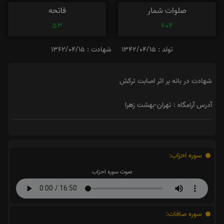
صلوات شمار
فاتحه
53
604
تولد : 1342/04/15
شهادت : 1362/04/15
شهادت در بانه بر اثر اصابت ترکش
آدرس آرامگاه : تهران-بهشت زهرا
سوره احزاب:
صوت سوره احزاب
سوره صافات: