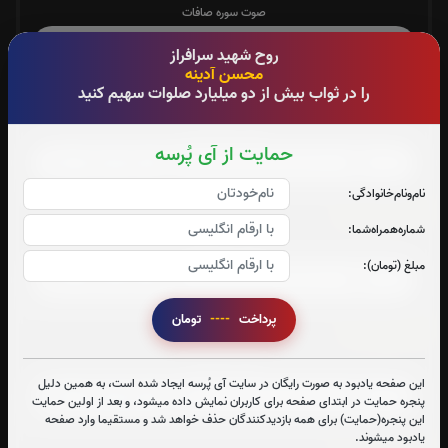
صوت سوره صافات
روح شهید سرافراز
محسن آدینه
را در ثواب بیش از دو میلیارد صلوات سهیم کنید
سوره یاسین:
صوت سوره یاسین
حمایت از آی پُرسه
نام‌و‌نام‌خانوادگی:
سوره واقعه:
شماره‌همراه‌شما:
صوت سوره واقعه
مبلغ (تومان):
پرداخت
----
تومان
سوره ملک:
صوت سوره ملک
این صفحه یادبود به صورت رایگان در سایت آی پُرسه ایجاد شده است، به همین دلیل
پنجره حمایت در ابتدای صفحه برای کاربران نمایش داده میشود، و بعد از اولین حمایت
این پنجره(حمایت) برای همه بازدیدکنندگان حذف خواهد شد و مستقیما وارد صفحه
یادبود میشوند.