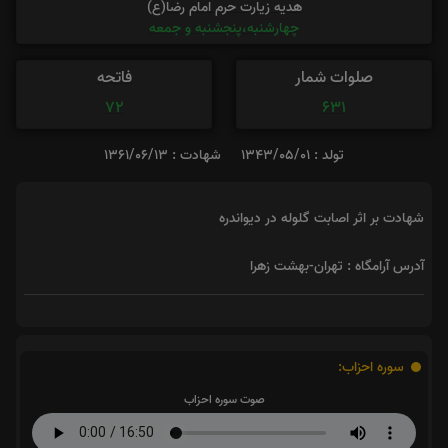
هدیه زیارت حرم امام رضا(ع)
چهارشنبه،پنجشنبه و جمعه
صلوات شمار
فاتحه
72
631
تولد : 1343/05/01
شهادت : 1361/06/13
شهادت بر اثر اصابت گلوله در دیواندره
آدرس آرامگاه : تهران-بهشت زهرا
سوره احزاب:
صوت سوره احزاب