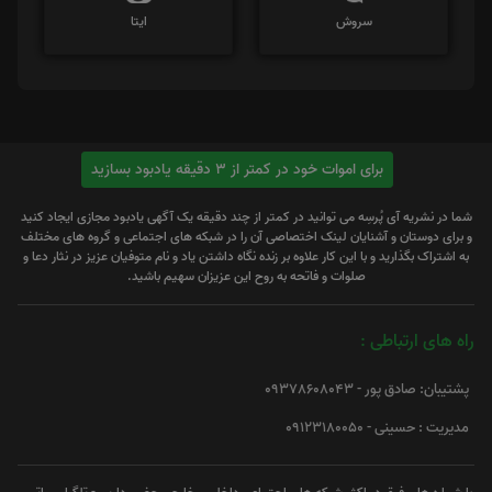
سروش
ایتا
برای اموات خود در کمتر از 3 دقیقه یادبود بسازید
شما در نشریه آی پُرسِه می توانید در کمتر از چند دقیقه یک آگهی یادبود مجازی ایجاد کنید
و برای دوستان و آشنایان لینک اختصاصی آن را در شبکه های اجتماعی و گروه های مختلف
به اشتراک بگذارید و با این کار علاوه بر زنده نگاه داشتن یاد و نام متوفیان عزیز در نثار دعا و
صلوات و فاتحه به روح این عزیزان سهیم باشید.
راه های ارتباطی :
پشتیبان: صادق پور - 09378608043
مدیریت : حسینی - 09123180050