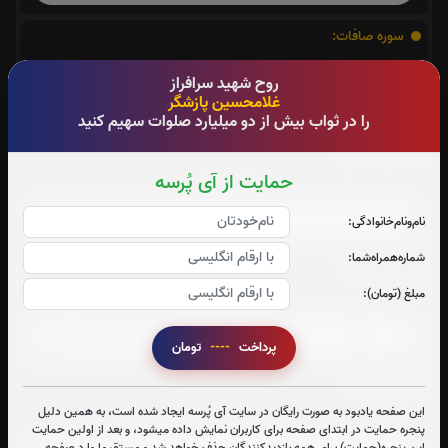
سوره صافات:
صوت سوره صافات
روح شهید سرافراز
غلامحسین پازشگر
را در ثواب بیش از دو میلیارد صلوات سهیم کنید
سوره یاسین:
حمایت از آی پُرسه
صوت سوره یاسین
نام‌و‌نام‌خانوادگی:
شماره‌همراه‌شما:
سوره واقعه:
مبلغ (تومان):
صوت سوره واقعه
پرداخت
----
تومان
سوره ملک:
این صفحه یادبود به صورت رایگان در سایت آی پُرسه ایجاد شده است، به همین دلیل
صوت سوره ملک
پنجره حمایت در ابتدای صفحه برای کاربران نمایش داده میشود، و بعد از اولین حمایت
این پنجره(حمایت) برای همه بازدیدکنندگان حذف خواهد شد و مستقیما وارد صفحه