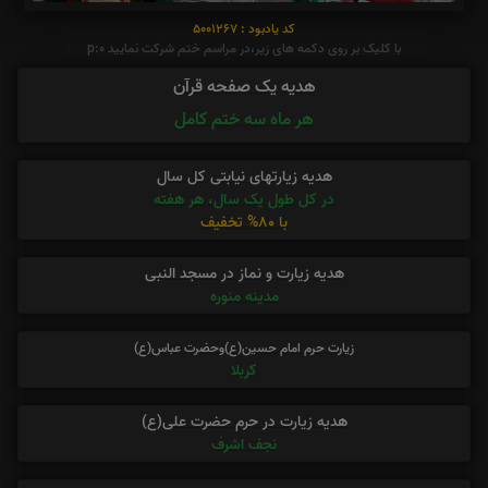
کد یادبود : 5001267
با کلیک بر روی دکمه های زیر،در مراسم ختم شرکت نمایید p:0
هدیه یک صفحه قرآن
هر ماه سه ختم کامل
هدیه زیارتهای نیابتی کل سال
در کل طول یک سال، هر هفته
با 80% تخفیف
هدیه زیارت و نماز در مسجد النبی
مدینه منوره
زیارت حرم امام حسین(ع)وحضرت عباس(ع)
کربلا
هدیه زیارت در حرم حضرت علی(ع)
نجف اشرف