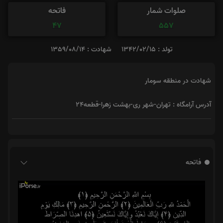
صلوات شمار
فاتحه
47
557
تولد : 1342/02/15
شهادت : 1359/08/14
شهادت در منطقه سومار
آدرس آرامگاه : تهران-شهر ری-بهشت زهرا-قطعه24
فاتحه