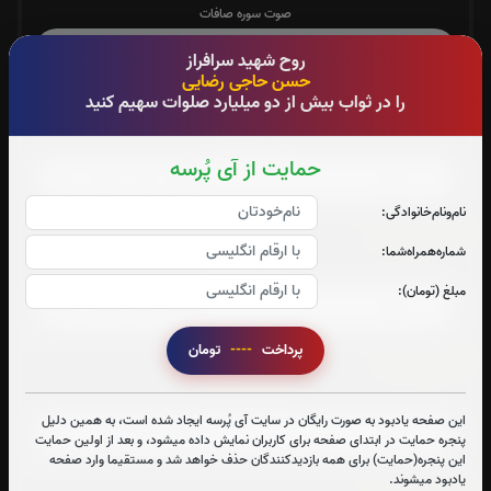
صوت سوره صافات
روح شهید سرافراز
حسن حاجی رضایی
را در ثواب بیش از دو میلیارد صلوات سهیم کنید
سوره یاسین:
صوت سوره یاسین
حمایت از آی پُرسه
نام‌و‌نام‌خانوادگی:
سوره واقعه:
شماره‌همراه‌شما:
صوت سوره واقعه
مبلغ (تومان):
پرداخت
----
تومان
سوره ملک:
صوت سوره ملک
این صفحه یادبود به صورت رایگان در سایت آی پُرسه ایجاد شده است، به همین دلیل
پنجره حمایت در ابتدای صفحه برای کاربران نمایش داده میشود، و بعد از اولین حمایت
این پنجره(حمایت) برای همه بازدیدکنندگان حذف خواهد شد و مستقیما وارد صفحه
یادبود میشوند.