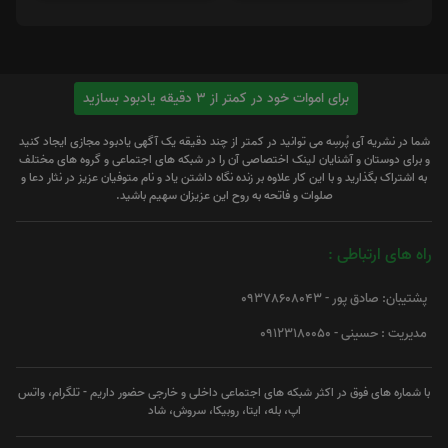
برای اموات خود در کمتر از 3 دقیقه یادبود بسازید
شما در نشریه آی پُرسِه می توانید در کمتر از چند دقیقه یک آگهی یادبود مجازی ایجاد کنید
و برای دوستان و آشنایان لینک اختصاصی آن را در شبکه های اجتماعی و گروه های مختلف
به اشتراک بگذارید و با این کار علاوه بر زنده نگاه داشتن یاد و نام متوفیان عزیز در نثار دعا و
صلوات و فاتحه به روح این عزیزان سهیم باشید.
راه های ارتباطی :
پشتیبان: صادق پور - 09378608043
مدیریت : حسینی - 09123180050
با شماره های فوق در اکثر شبکه های اجتماعی داخلی و خارجی حضور داریم - تلگرام، واتس
اپ، بله، ایتا، روبیکا، سروش، شاد