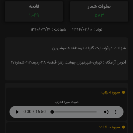
صلوات شمار
فاتحه
1,049
583
تولد : 1344/03/10
شهادت : 1360/03/14
شهادت دراثراصابت گلوله درمنطقه قصرشیرین
آدرس آرامگاه : تهران-شهرتهران-بهشت زهرا-قطعه 28-ردیف112-شماره17
سوره احزاب:
صوت سوره احزاب
سوره صافات: