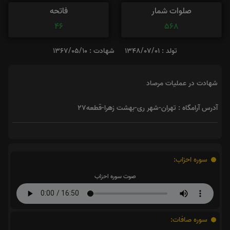
صلوات شمار
فاتحه
46
568
تولد : 1348/07/01
شهادت : 1367/05/10
شهادت در عملیات مرصاد
آدرس آرامگاه : تهران-شهر ری-بهشت زهرا-قطعه27
سوره احزاب:
صوت سوره احزاب
سوره صافات: