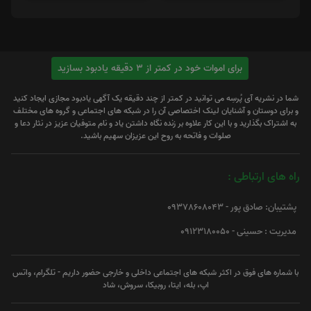
برای اموات خود در کمتر از 3 دقیقه یادبود بسازید
شما در نشریه آی پُرسِه می توانید در کمتر از چند دقیقه یک آگهی یادبود مجازی ایجاد کنید
و برای دوستان و آشنایان لینک اختصاصی آن را در شبکه های اجتماعی و گروه های مختلف
به اشتراک بگذارید و با این کار علاوه بر زنده نگاه داشتن یاد و نام متوفیان عزیز در نثار دعا و
صلوات و فاتحه به روح این عزیزان سهیم باشید.
راه های ارتباطی :
پشتیبان: صادق پور - 09378608043
مدیریت : حسینی - 09123180050
با شماره های فوق در اکثر شبکه های اجتماعی داخلی و خارجی حضور داریم - تلگرام، واتس
اپ، بله، ایتا، روبیکا، سروش، شاد