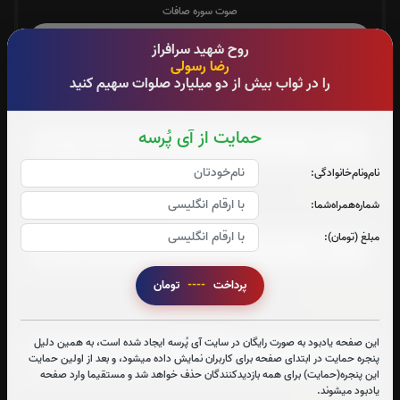
صوت سوره صافات
روح شهید سرافراز
رضا رسولی
را در ثواب بیش از دو میلیارد صلوات سهیم کنید
سوره یاسین:
صوت سوره یاسین
حمایت از آی پُرسه
نام‌و‌نام‌خانوادگی:
سوره واقعه:
شماره‌همراه‌شما:
صوت سوره واقعه
مبلغ (تومان):
پرداخت
----
تومان
سوره ملک:
صوت سوره ملک
این صفحه یادبود به صورت رایگان در سایت آی پُرسه ایجاد شده است، به همین دلیل
پنجره حمایت در ابتدای صفحه برای کاربران نمایش داده میشود، و بعد از اولین حمایت
این پنجره(حمایت) برای همه بازدیدکنندگان حذف خواهد شد و مستقیما وارد صفحه
یادبود میشوند.