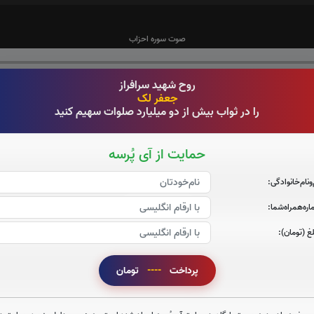
صوت سوره احزاب
روح شهید سرافراز
جعفر لک
را در ثواب بیش از دو میلیارد صلوات سهیم کنید
صوت سوره صافات
حمایت از آی پُرسه
‌و‌نام‌خانوادگی:
صوت سوره یاسین
ره‌همراه‌شما:
غ (تومان):
پرداخت
----
تومان
صوت سوره واقعه