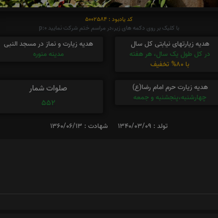
کد یادبود : 5002584
با کلیک بر روی دکمه های زیر،در مراسم ختم شرکت نمایید p:0
هدیه زیارتهای نیابتی کل سال
هدیه زیارت و نماز در مسجد النبی
در کل طول یک سال، هر هفته
مدینه منوره
با 80% تخفیف
هدیه زیارت حرم امام رضا(ع)
صلوات شمار
چهارشنبه،پنجشنبه و جمعه
552
تولد : 1340/03/09
شهادت : 1360/06/13