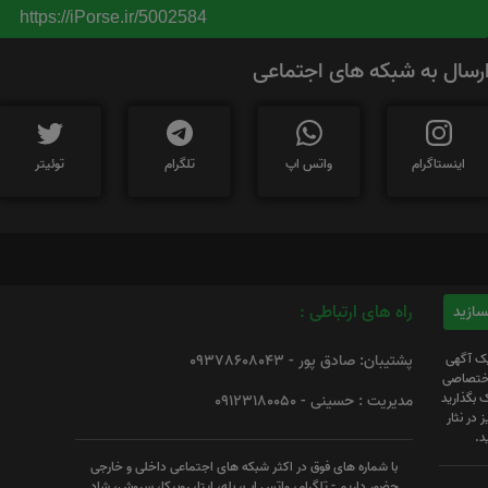
https://iPorse.ir/5002584
رسال به شبکه های اجتماعی
اینستاگرام
واتس اپ
تلگرام
توئیتر
راه های ارتباطی :
یک آگهی
پشتیبان: صادق پور - 09378608043
 اختصاصی
 بگذارید
مدیریت : حسینی - 09123180050
 در نثار
د.
با شماره های فوق در اکثر شبکه های اجتماعی داخلی و خارجی
حضور داریم - تلگرام، واتس اپ، بله، ایتا، روبیکا، سروش، شاد