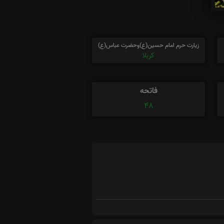
زیارت حرم امام حسین(ع)وحضرت عباس(ع)
کربلا
فاتحه
48