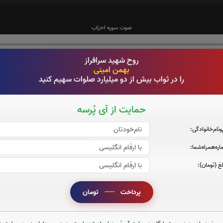
صوت سوره احزاب
روح شهید سرافراز
بهمن امینی
را در ثواب بیش از دو میلیارد صلوات سهیم کنید
صوت سوره صافات
حمایت از آی پُرسه
‌و‌نام‌خانوادگی:
صوت سوره یاسین
ره‌همراه‌شما:
غ (تومان):
پرداخت
----
تومان
صوت سوره واقعه