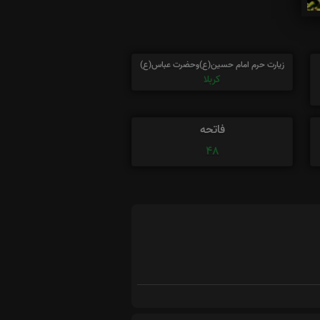
زیارت حرم امام حسین(ع)وحضرت عباس(ع)
کربلا
فاتحه
48