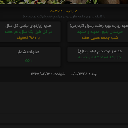
کد یادبود : 5003098
با کلیک بر روی دکمه های زیر،در مراسم ختم شرکت نمایید p:0
دیه زیارت ویژه رحلت رسول اکرم(ص)
هدیه زیارتهای نیابتی کل سال
قبرستان بقیع، مدینه و مشهد
در کل طول یک سال، هر هفته
شب جمعه همین هفته
با 80% تخفیف
هدیه زیارت حرم امام رضا(ع)
صلوات شمار
چهارشنبه،پنجشنبه و جمعه
561
تولد : 1348/../..
شهادت : 1365/04/16