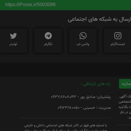
https://iPorse.ir/5003098
رسال به شبکه های اجتماعی
اینستاگرام
واتس اپ
تلگرام
توئیتر
راه های ارتباطی :
یک آگهی
پشتیبان: صادق پور - 09378608043
 اختصاصی
 بگذارید
مدیریت : حسینی - 09123180050
 در نثار
د.
با شماره های فوق در اکثر شبکه های اجتماعی داخلی و خارجی
حضور داریم - تلگرام، واتس اپ، بله، ایتا، روبیکا، سروش، شاد