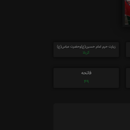
زیارت حرم امام حسین(ع)وحضرت عباس(ع)
کربلا
فاتحه
49