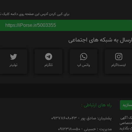
برای کپی کردن آدرس این صفحه روی دکمه کلیک نم
https://iPorse.ir/5003355
رسال به شبکه های اجتماعی
اینستاگرام
واتس اپ
تلگرام
توئیتر
راه های ارتباطی :
یک آگهی
پشتیبان: صادق پور - 09378608043
 اختصاصی
 بگذارید
مدیریت : حسینی - 09123180050