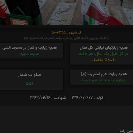
کد یادبود : 5003355
با کلیک بر روی دکمه های زیر،در مراسم ختم شرکت نمایید p:0
هدیه زیارتهای نیابتی کل سال
هدیه زیارت و نماز در مسجد النبی
در کل طول یک سال، هر هفته
مدینه منوره
با 80% تخفیف
هدیه زیارت حرم امام رضا(ع)
صلوات شمار
چهارشنبه،پنجشنبه و جمعه
551
تولد : 1342/02/07
شهادت : 1363/04/16
سین رضا