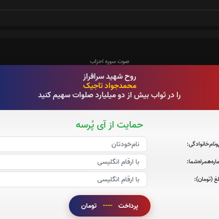
صوت سوره احزاب
روح شهید سرافراز
محمدجواد تاجیک
را در ثواب بیش از دو میلیارد صلوات سهیم کنید
صوت سوره صافات
حمایت از آی پُرسه
‌و‌نام‌خانوادگی:
ره‌همراه‌شما:
صوت سوره یاسین
غ (تومان):
پرداخت
----
تومان