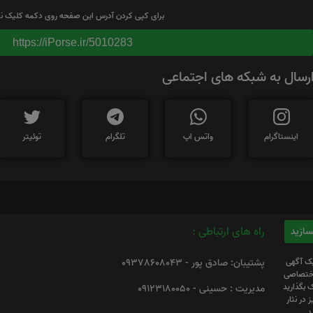
برای کپی کردن آدرس این صفحه روی دکمه کلیک نم
https://iPorse.ir/5010283
رسال به شبکه های اجتماعی
اینستاگرام
واتس اپ
تلگرام
توئیتر
راه های ارتباطی :
یک آگهی
پشتیبان: صادق پور - 09378608043
 اختصاصی
 بگذارید
مدیریت : حسینی - 09123180050
 در نثار
د.