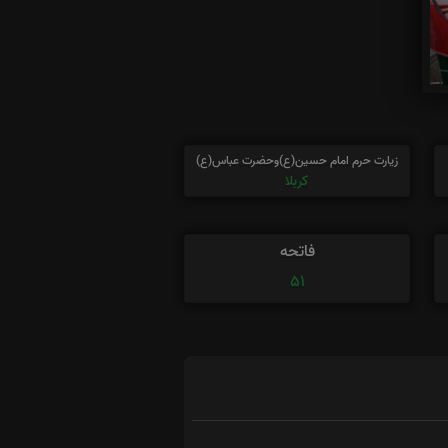
زیارت حرم امام حسین(ع)وحضرت عباس(ع)
کربلا
فاتحه
51