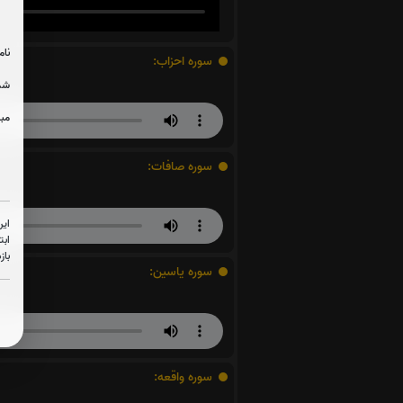
نام
سوره احزاب:
شما
مبل
سوره صافات:
این
ابت
باز
سوره یاسین:
سوره واقعه: