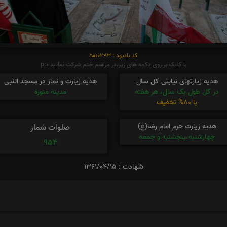
کد یادبود : 5010283
با کلیک بر روی دکمه های زیر،در مراسم ختم شرکت نمایید p:0
هدیه زیارتهای نیابتی کل سال
هدیه زیارت و نماز در مسجد النبی
در کل طول یک سال، هر هفته
مدینه منوره
با 80% تخفیف
هدیه زیارت حرم امام رضا(ع)
صلوات شمار
چهارشنبه،پنجشنبه و جمعه
954
شهادت : 1361/04/15