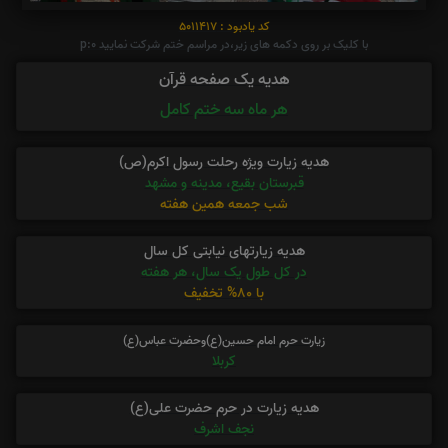
کد یادبود : 5011417
با کلیک بر روی دکمه های زیر،در مراسم ختم شرکت نمایید p:0
هدیه یک صفحه قرآن
هر ماه سه ختم کامل
هدیه زیارت ویژه رحلت رسول اکرم(ص)
قبرستان بقیع، مدینه و مشهد
شب جمعه همین هفته
هدیه زیارتهای نیابتی کل سال
در کل طول یک سال، هر هفته
با 80% تخفیف
زیارت حرم امام حسین(ع)وحضرت عباس(ع)
کربلا
هدیه زیارت در حرم حضرت علی(ع)
نجف اشرف