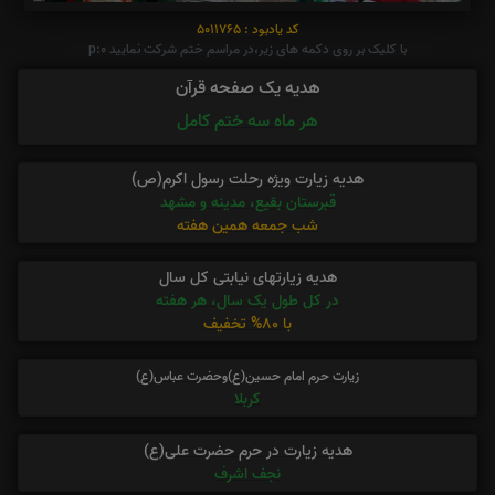
کد یادبود : 5011765
با کلیک بر روی دکمه های زیر،در مراسم ختم شرکت نمایید p:0
هدیه یک صفحه قرآن
هر ماه سه ختم کامل
هدیه زیارت ویژه رحلت رسول اکرم(ص)
قبرستان بقیع، مدینه و مشهد
شب جمعه همین هفته
هدیه زیارتهای نیابتی کل سال
در کل طول یک سال، هر هفته
با 80% تخفیف
زیارت حرم امام حسین(ع)وحضرت عباس(ع)
کربلا
هدیه زیارت در حرم حضرت علی(ع)
نجف اشرف