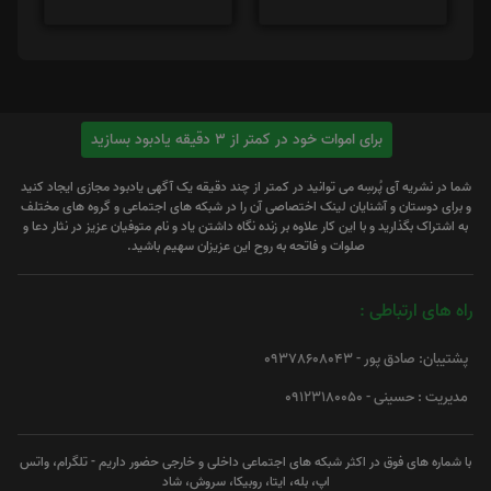
برای اموات خود در کمتر از 3 دقیقه یادبود بسازید
شما در نشریه آی پُرسِه می توانید در کمتر از چند دقیقه یک آگهی یادبود مجازی ایجاد کنید
و برای دوستان و آشنایان لینک اختصاصی آن را در شبکه های اجتماعی و گروه های مختلف
به اشتراک بگذارید و با این کار علاوه بر زنده نگاه داشتن یاد و نام متوفیان عزیز در نثار دعا و
صلوات و فاتحه به روح این عزیزان سهیم باشید.
راه های ارتباطی :
پشتیبان: صادق پور - 09378608043
مدیریت : حسینی - 09123180050
با شماره های فوق در اکثر شبکه های اجتماعی داخلی و خارجی حضور داریم - تلگرام، واتس
اپ، بله، ایتا، روبیکا، سروش، شاد