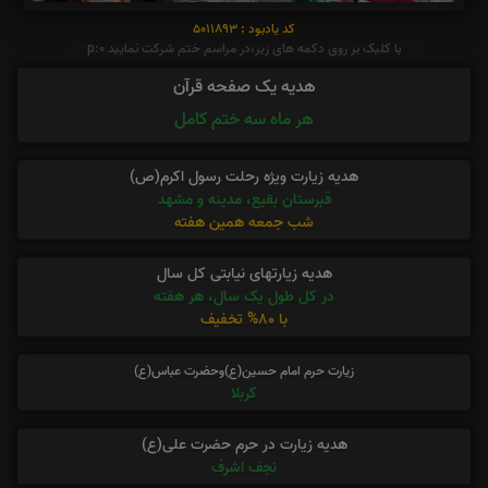
کد یادبود : 5011893
با کلیک بر روی دکمه های زیر،در مراسم ختم شرکت نمایید p:0
هدیه یک صفحه قرآن
هر ماه سه ختم کامل
هدیه زیارت ویژه رحلت رسول اکرم(ص)
قبرستان بقیع، مدینه و مشهد
شب جمعه همین هفته
هدیه زیارتهای نیابتی کل سال
در کل طول یک سال، هر هفته
با 80% تخفیف
زیارت حرم امام حسین(ع)وحضرت عباس(ع)
کربلا
هدیه زیارت در حرم حضرت علی(ع)
نجف اشرف