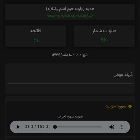
هدیه زیارت حرم امام رضا(ع)
چهارشنبه،پنجشنبه و جمعه
صلوات شمار
فاتحه
51
960
شهادت : 1366/05/10
فرزند عوض
سوره احزاب:
صوت سوره احزاب