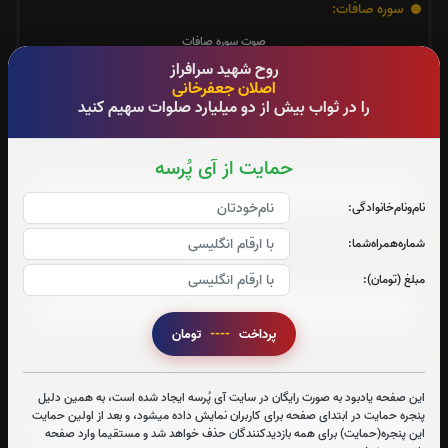
سوره صافات:
صوت سوره صافات
روح شهید سرافراز
اصلان جعفرخانی
را در ثواب بیش از دو میلیارد صلوات سهیم کنید
سوره یاسین:
صوت سوره یاسین
حمایت از آی پُرسه
نام‌و‌نام‌خانوادگی:
سوره واقعه:
شماره‌همراه‌شما:
صوت سوره واقعه
مبلغ (تومان):
پرداخت
----
تومان
سوره ملک:
صوت سوره ملک
این صفحه یادبود به صورت رایگان در سایت آی پُرسه ایجاد شده است، به همین دلیل
پنجره حمایت در ابتدای صفحه برای کاربران نمایش داده میشود، و بعد از اولین حمایت
این پنجره(حمایت) برای همه بازدیدکنندگان حذف خواهد شد و مستقیما وارد صفحه