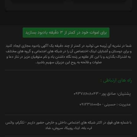
برای اموات خود در کمتر از 3 دقیقه یادبود بسازید
شما در نشریه آی پُرسِه می توانید در کمتر از چند دقیقه یک آگهی یادبود مجازی ایجاد کنید
و برای دوستان و آشنایان لینک اختصاصی آن را در شبکه های اجتماعی و گروه های مختلف
به اشتراک بگذارید و با این کار علاوه بر زنده نگاه داشتن یاد و نام متوفیان عزیز در نثار دعا و
صلوات و فاتحه به روح این عزیزان سهیم باشید.
راه های ارتباطی :
پشتیبان: صادق پور - 09378608043
مدیریت : حسینی - 09123180050
با شماره های فوق در اکثر شبکه های اجتماعی داخلی و خارجی حضور داریم - تلگرام، واتس
اپ، بله، ایتا، روبیکا، سروش، شاد