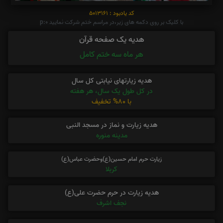
کد یادبود : 5013161
با کلیک بر روی دکمه های زیر،در مراسم ختم شرکت نمایید p:0
هدیه یک صفحه قرآن
هر ماه سه ختم کامل
هدیه زیارتهای نیابتی کل سال
در کل طول یک سال، هر هفته
با 80% تخفیف
هدیه زیارت و نماز در مسجد النبی
مدینه منوره
زیارت حرم امام حسین(ع)وحضرت عباس(ع)
کربلا
هدیه زیارت در حرم حضرت علی(ع)
نجف اشرف