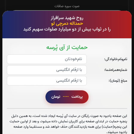
صوت سوره صافات
روح شهید سرافراز
حمداله دمرچی لو
را در ثواب بیش از دو میلیارد صلوات سهیم کنید
سوره یاسین:
صوت سوره یاسین
حمایت از آی پُرسه
نام‌و‌نام‌خانوادگی:
سوره واقعه:
شماره‌همراه‌شما:
صوت سوره واقعه
مبلغ (تومان):
پرداخت
----
تومان
سوره ملک:
صوت سوره ملک
این صفحه یادبود به صورت رایگان در سایت آی پُرسه ایجاد شده است، به همین دلیل
پنجره حمایت در ابتدای صفحه برای کاربران نمایش داده میشود، و بعد از اولین حمایت
این پنجره(حمایت) برای همه بازدیدکنندگان حذف خواهد شد و مستقیما وارد صفحه
یادبود میشوند.