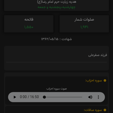
هدیه زیارت حرم امام رضا(ع)
چهارشنبه،پنجشنبه و جمعه
صلوات شمار
فاتحه
1,550
1,941
شهادت : 1362/05/15
فرزند صفرعلی
سوره احزاب:
صوت سوره احزاب
سوره صافات: