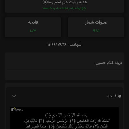
هدیه زیارت حرم امام رضا(ع)
چهارشنبه،پنجشنبه و جمعه
صلوات شمار
فاتحه
103
981
شهادت : 1366/04/16
فرزند غلام حسین
فاتحه