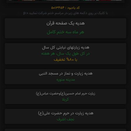
کد یادبود : 5013454
با کلیک بر روی دکمه های زیر،در مراسم ختم شرکت نمایید p:0
هدیه یک صفحه قرآن
هر ماه سه ختم کامل
هدیه زیارتهای نیابتی کل سال
در کل طول یک سال، هر هفته
با 80% تخفیف
هدیه زیارت و نماز در مسجد النبی
مدینه منوره
زیارت حرم امام حسین(ع)وحضرت عباس(ع)
کربلا
هدیه زیارت در حرم حضرت علی(ع)
نجف اشرف