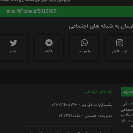
https://iPorse.ir/5013585
رسال به شبکه های اجتماعی
اینستاگرام
واتس اپ
تلگرام
توئیتر
راه های ارتباطی :
یک آگهی
پشتیبان: صادق پور - 09378608043
 اختصاصی
 بگذارید
مدیریت : حسینی - 09123180050
 در نثار
د.