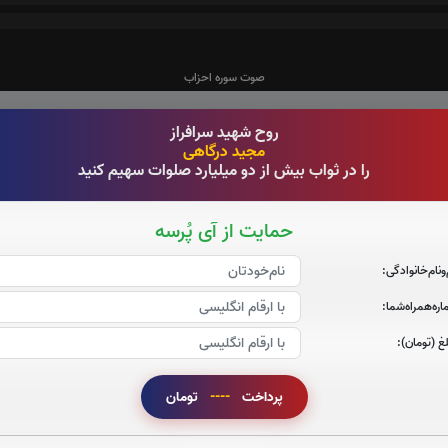
صوت سوره احزاب
روح شهید سرافراز
مجید درگاهی
را در ثواب بیش از دو میلیارد صلوات سهیم کنید
صوت سوره صافات
حمایت از آی پُرسه
‌و‌نام‌خانوادگی:
ره‌همراه‌شما:
صوت سوره یاسین
غ (تومان):
پرداخت
----
تومان
صوت سوره واقعه