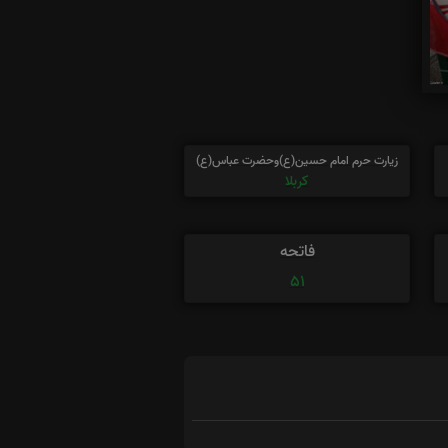
زیارت حرم امام حسین(ع)وحضرت عباس(ع)
کربلا
فاتحه
51