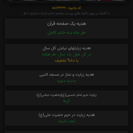
کد یادبود : 5013636
با کلیک بر روی دکمه های زیر،در مراسم ختم شرکت نمایید p:0
هدیه یک صفحه قرآن
هر ماه سه ختم کامل
هدیه زیارتهای نیابتی کل سال
در کل طول یک سال، هر هفته
با 80% تخفیف
هدیه زیارت و نماز در مسجد النبی
مدینه منوره
زیارت حرم امام حسین(ع)وحضرت عباس(ع)
کربلا
هدیه زیارت در حرم حضرت علی(ع)
نجف اشرف