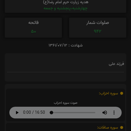
هدیه زیارت حرم امام رضا(ع)
چهارشنبه،پنجشنبه و جمعه
صلوات شمار
فاتحه
50
942
شهادت : 1361/07/12
فرزند علی
سوره احزاب:
صوت سوره احزاب
سوره صافات: