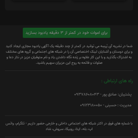
برای اموات خود در کمتر از 3 دقیقه یادبود بسازید
شما در نشریه آی پُرسِه می توانید در کمتر از چند دقیقه یک آگهی یادبود مجازی ایجاد کنید
و برای دوستان و آشنایان لینک اختصاصی آن را در شبکه های اجتماعی و گروه های مختلف
به اشتراک بگذارید و با این کار علاوه بر زنده نگاه داشتن یاد و نام متوفیان عزیز در نثار دعا و
صلوات و فاتحه به روح این عزیزان سهیم باشید.
راه های ارتباطی :
پشتیبان: صادق پور - 09378608043
مدیریت : حسینی - 09123180050
با شماره های فوق در اکثر شبکه های اجتماعی داخلی و خارجی حضور داریم - تلگرام، واتس
اپ، بله، ایتا، روبیکا، سروش، شاد