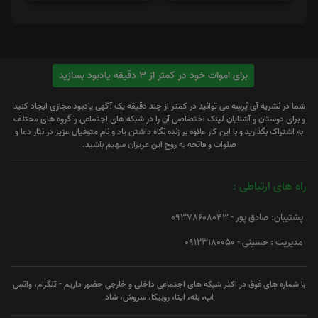
برای اموات خود در کمتر از 3 دقیقه یادبود بسازید
شما در نشریه آی پُرسِه می توانید در کمتر از چند دقیقه یک آگهی یادبود مجازی ایجاد کنید
و برای دوستان و آشنایان لینک اختصاصی آن را در شبکه های اجتماعی و گروه های مختلف
به اشتراک بگذارید و با این کار علاوه بر زنده نگاه داشتن یاد و نام متوفیان عزیز در نثار دعا و
صلوات و فاتحه به روح این عزیزان سهیم باشید.
راه های ارتباطی :
پشتیبان: صادق پور - 09378608043
مدیریت : حسینی - 09123180050
با شماره های فوق در اکثر شبکه های اجتماعی داخلی و خارجی حضور داریم - تلگرام، واتس
اپ، بله، ایتا، روبیکا، سروش، شاد