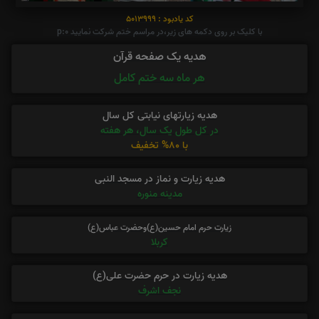
کد یادبود : 5013999
با کلیک بر روی دکمه های زیر،در مراسم ختم شرکت نمایید p:0
هدیه یک صفحه قرآن
هر ماه سه ختم کامل
هدیه زیارتهای نیابتی کل سال
در کل طول یک سال، هر هفته
با 80% تخفیف
هدیه زیارت و نماز در مسجد النبی
مدینه منوره
زیارت حرم امام حسین(ع)وحضرت عباس(ع)
کربلا
هدیه زیارت در حرم حضرت علی(ع)
نجف اشرف