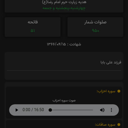
هدیه زیارت حرم امام رضا(ع)
چهارشنبه،پنجشنبه و جمعه
صلوات شمار
فاتحه
51
950
شهادت : 1366/04/15
فرزند علی بابا
سوره احزاب:
صوت سوره احزاب
سوره صافات: