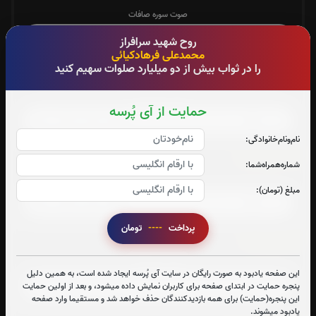
صوت سوره صافات
روح شهید سرافراز
محمدعلی فرهادکیائی
را در ثواب بیش از دو میلیارد صلوات سهیم کنید
سوره یاسین:
صوت سوره یاسین
حمایت از آی پُرسه
نام‌و‌نام‌خانوادگی:
سوره واقعه:
شماره‌همراه‌شما:
صوت سوره واقعه
مبلغ (تومان):
پرداخت
----
تومان
سوره ملک:
صوت سوره ملک
این صفحه یادبود به صورت رایگان در سایت آی پُرسه ایجاد شده است، به همین دلیل
پنجره حمایت در ابتدای صفحه برای کاربران نمایش داده میشود، و بعد از اولین حمایت
این پنجره(حمایت) برای همه بازدیدکنندگان حذف خواهد شد و مستقیما وارد صفحه
یادبود میشوند.