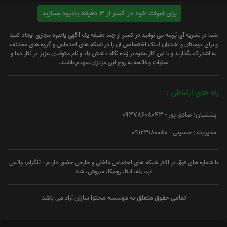
برای اموات خود در کمتر از 3 دقیقه یادبود بسازید
شما در نشریه آی پُرسِه می توانید در کمتر از چند دقیقه یک آگهی یادبود مجازی ایجاد کنید
و برای دوستان و آشنایان لینک اختصاصی آن را در شبکه های اجتماعی و گروه های مختلف
به اشتراک بگذارید و با این کار علاوه بر زنده نگاه داشتن یاد و نام متوفیان عزیز در نثار دعا و
صلوات و فاتحه به روح این عزیزان سهیم باشید.
راه های ارتباطی :
پشتیبان: صادق پور - 09378608043
مدیریت : حسینی - 09123180050
با شماره های فوق در اکثر شبکه های اجتماعی داخلی و خارجی حضور داریم - تلگرام، واتس
اپ، بله، ایتا، روبیکا، سروش، شاد
تمامی حقوق متعلق به موسسه محتوا سازان آراد می باشد