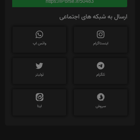
https://iPorse.ir/50483
ارسال به شبکه های اجتماعی
اینستاگرام
واتس اپ
تلگرام
توئیتر
سروش
ایتا