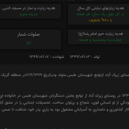
هدیه زیارتهای نیابتی کل سال
هدیه زیارت و نماز در مسجد النبی
در کل طول یک سال، هر هفته
مدینه منوره
با 80% تخفیف
هدیه زیارت حرم امام رضا(ع)
صلوات شمار
چهارشنبه،پنجشنبه و جمعه
51
تولد : 1349/06/03
شهادت : 1369/06/07
شهید علی رضا برهانی به تاریخ 3/6/1349درر
شهیدعليرضا برهانی در روز سوم شهریور سال 1349 در روستاي زيرك آباد از توابع بخش دستگردان شهرستان طب
ودكي از او انساني قوی، شجاع و پرتوان ساخت. تحصيلات ابتدايي را در عشق آباد
ر كشاورزي و دامداري به آسياباني مشغول بود به ياري پدر خود شتافت تا ضمن م