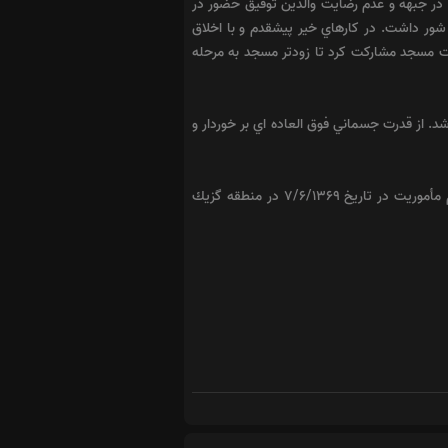
در جبهه و عدم رضايت والدين توفيق حضور در
شور داشت. در كارهاي خير پيشقدم و با اخلاق
ت مسجد مشاركت كرد تا زودتر مسجد به مرحله
. از قدرت جسماني فوق العاده اي بر خوردار و
عليرضا دوشادوش پدر كار كرد و در سال 1368 جهت انجام خدمت وظيفه عمومی، خود را معرفي و بعد از يك سال در حين انجام مأموريت در تاريخ 7/6/1369 در منطقه گزيك