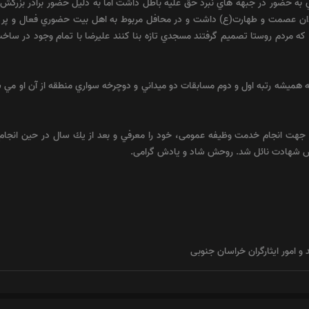
 حضور در جبهه هاي نبرد حق عليه باطل داشت اما به دليل حضور برادر بزرگش 
اندان عصمت و طهارت(ع) داشت و در محافل مربوط به اهل بيت حضوري فعال و پر 
ه مردم روستا تصميم گرفتند مسجدي تازه بنا كنند عليرضا با تمام وجود در ساخ
 هميشه رتبه اول و دوم مسابقات دو ميداني و دوچرخه سواري منطقه از آن او مي شد
فیض شهادت نائل شد. روحش شاد و یادش گرامی.
د و امور ایثارگران خراسان جنوبی