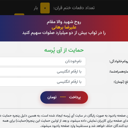
0
تعداد دفعات ختم قران:
بار
2
در ختم قرآن کریم پیشنهاد میشود حضرتعالی جزء شماره
را قرائ
روح شهید والا مقام
علیرضا برهانی
را در ثواب بیش از دو میلیارد صلوات سهیم کنید
جزء 3
جزء 4
ج
0
بار
0
بار
حمایت از آی پُرسه
‌و‌نام‌خانوادگی:
جزء 9
جزء 10
ج
ره‌همراه‌شما:
0
بار
0
بار
غ (تومان):
پرداخت
----
تومان
جزء 15
جزء 16
جز
0
بار
0
بار
 صفحه یادبود به صورت رایگان در سایت آی پُرسه ایجاد شده است، به همین دلیل پنجره حمایت در
دای صفحه برای کاربران نمایش داده میشود، و بعد از اولین حمایت این پنجره(حمایت) برای همه
دیدکنندگان حذف خواهد شد و مستقیما وارد صفحه یادبود میشوند.