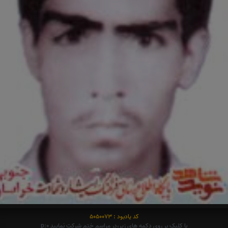
کد یادبود : 5050073
با کلیک بر روی دکمه های زیر،در مراسم ختم شرکت نمایید p:0