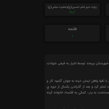
زیارت حرم امام حسین(ع)وحضرت عباس(ع)
کربلا
فاتحه
1
وستای زیرک آباد ازتوابع شهرستان طبس متولد ودرتاریخ 7/6/1369در منطقه گزیک شهرستان بیرجند توسط اشرار به فیض شهادت
س در خانواده اي با تقوا واهل ايمان ديده به جهان گشود كار و
 تمام كرد و بعد از گذراندن يكسال از دوره ي
ساعدت به پدر، كمكي به اقتصاد خانواده كرده